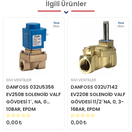
İlgili
Ürünler
Yeni
Yeni
Ürün
Ürün
SIVI VENTİLLER
SIVI VENTİLLER
DANFOSS 032U5356
DANFOSS 032U7142
EV250B SOLENOİD VALF
EV220B SOLENOİD VALF
GÖVDESİ 1¨, NA, 0…
GÖVDESİ 11/2¨NA, 0, 3-
10BAR, EPDM
16BAR, EPDM
0,00
0,00