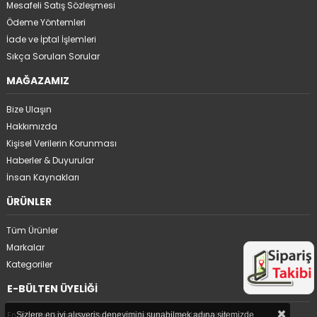
Mesafeli Satış Sözleşmesi
Ödeme Yöntemleri
İade ve İptal İşlemleri
Sıkça Sorulan Sorular
MAĞAZAMIZ
Bize Ulaşın
Hakkımızda
Kişisel Verilerin Korunması
Haberler & Duyurular
İnsan Kaynakları
ÜRÜNLER
Tüm Ürünler
Markalar
Kategoriler
E-BÜLTEN ÜYELİĞİ
×
En avantajlı kampanyalarımız için bültenimize abone olun.
Sizlere en iyi alışveriş deneyimini sunabilmek adına sitemizde