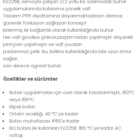
EV225B, servoyla çalışan 2/2 yollu bir solenoiddir buhar
uygulamalarında kullanıma yönelik valf.
Tasarım PTFE diyaframına dayanmaktadırson derece
güvenilir fonksiyon sağlayan konsept
kirlenmiş ile bağlantılı olarak kullanıldığında buhar.
Her valf gövdesi çinkosuzlaştırmadan yapılmıştır dayanıklı
pirinçten yapılmıştır ve valf yuvaları
paslanmaz çelik. Bu, birlikte kullanıldığında bile uzun ömür
sağlar.
son derece agresif buhar.
Özellikler ve sürümler
Buhar uygulamaları için özel olarak tasarlanmıştır, 160°C
veya 185°C
Klipsli bobin
Ortam sıcaklığı: 40 °C'ye kadar
Bobin muhafazası: IP65'e kadar
BQ bobini ile kullanılan EV225B: 185 °C'ye kadar AC
voltajı