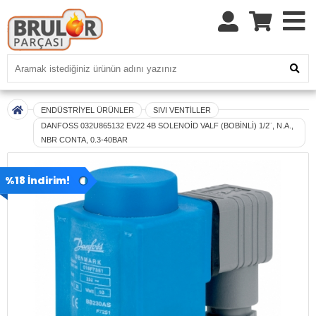
ENDÜSTRİYEL ÜRÜNLER
SIVI VENTİLLER
DANFOSS 032U865132 EV22 4B SOLENOİD VALF (BOBİNLİ) 1/2¨, N.A.,
NBR CONTA, 0.3-40BAR
%18 İndirim!