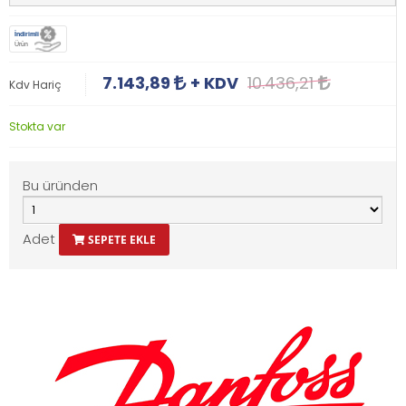
İndirimli
Ürün
7.143,89
+ KDV
10.436,21
Kdv Hariç
Stokta var
Bu üründen
Adet
SEPETE EKLE