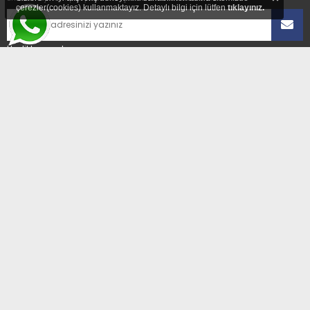
çerezler(cookies) kullanmaktayız. Detaylı bilgi için lütfen
tıklayınız.
Üyelikten ayrıl
ADRES
Hıdırağa Mahallesi Sait Güngör Sk. No:8/1A
Çorlu/Tekirdağ
E-POSTA
enerselservis@gmail.com
TELEFON
0 532 349 99 72
© 2026
Tüm Hakları Saklıdır.
ÜYELİK SÖZLEŞMESİ
|
GİZLİLİK ve ÇEREZ POLİTİKASI