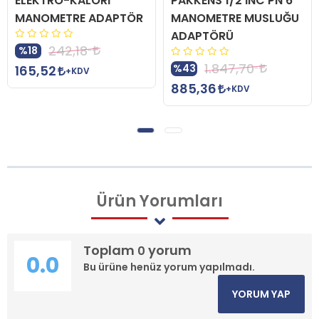
ELEKTRO-KALORİ
PAKKENS 1/2 İNC PN 6
MANOMETRE ADAPTÖR
MANOMETRE MUSLUĞU
ADAPTÖRÜ
242,18
%18
1.847,70
%43
165,52
+KDV
885,36
+KDV
Ürün
Yorumları
Toplam
yorum
0
0.0
Bu ürüne henüz yorum yapılmadı.
YORUM YAP