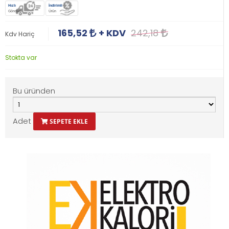
Hızlı
İndirimli
Gönderi
Ürün
165,52
+ KDV
242,18
Kdv Hariç
Stokta var
Bu üründen
Adet
SEPETE EKLE