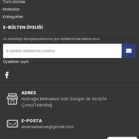
Tüm Ürünler
Markalar
Kategoriler
E-BÜLTEN ÜYELİĞİ
En avantajlı kampanyalarımız için bültenimize abone olun.
Üyelikten ayrıl
ADRES
Hıdırağa Mahallesi Sait Güngör Sk. No:8/1A
Çorlu/Tekirdağ
E-POSTA
enerselservis@gmail.com