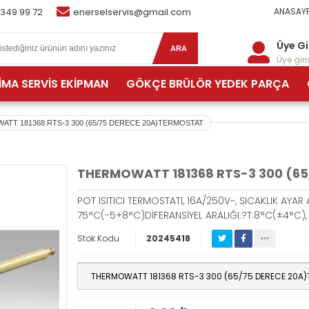
 349 99 72
enerselservis@gmail.com
ANASAYF
Üye Gi
ARA
Üye giriş
İMA SERVİS EKİPMAN
GÖKÇE BRÜLÖR YEDEK PARÇA
TT 181368 RTS-3 300 (65/75 DERECE 20A)TERMOSTAT
THERMOWATT 181368 RTS-3 300 (6
POT ISITICI TERMOSTATI, 16A/250V~, SICAKLIK AYAR 
75°C(-5+8°C)DİFERANSİYEL ARALIĞI:?T:8°C(±4°C
Stok Kodu
20245418