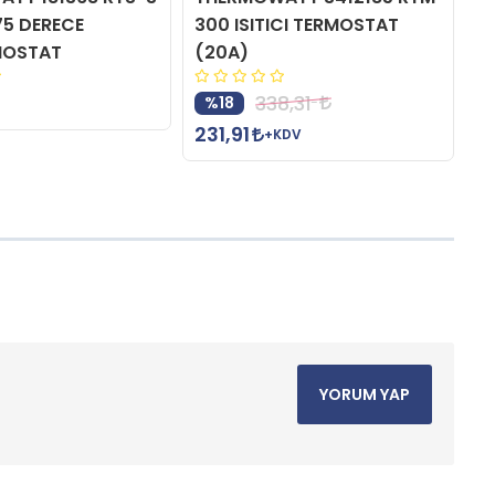
75 DERECE
300 ISITICI TERMOSTAT
3
MOSTAT
(20A)
T
338,31
%18
231,91
1
+KDV
YORUM YAP