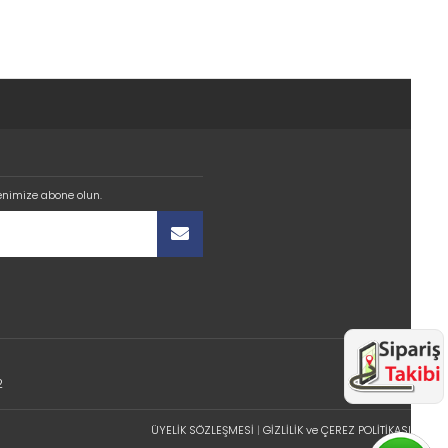
enimize abone olun.
2
ÜYELİK SÖZLEŞMESİ
|
GİZLİLİK ve ÇEREZ POLİTİKASI