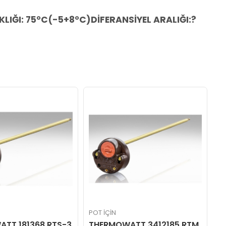
KLIĞI: 75°C(-5+8°C)DİFERANSİYEL ARALIĞI:?
POT İÇİN
PO
TT 181368 RTS-3
THERMOWATT 3412185 RTM
T