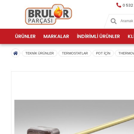
0 532
ÜRÜNLER
MARKALAR
İNDİRİMLİ ÜRÜNLER
KL
TEKNİK ÜRÜNLER
TERMOSTATLAR
POT İÇİN
THERMOWA