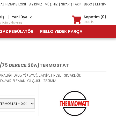
A |
HESAP BİLGİSİ |
BİZ KİMİZ |
MÜŞ. HİZ. |
SİPARİŞ TAKİP |
BLOG |
İLETİŞİM
|
Sepetim (0)
rişi
Yeni Üyelik
0,00
i için tıklayınız
GAZ REGÜLATÖR
RIELLO YEDEK PARÇA
5/75 DERECE 20A)TERMOSTAT
ARALIĞI: 0/65 °(±5°C), EMNİYET RESET SICAKLIĞI:
), DUYAR ELEMANI ÖLÇÜSÜ: 280MM