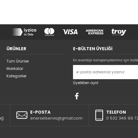
ÜRÜNLER
E-BÜLTEN ÜYELİĞİ
En avantajlı kampanyalarımız için bült
Tüm Ürünler
Markalar
Kategoriler
Üyelikten ayrıl
E-POSTA
TELEFON
ağ
enerselservis@gmail.com
0 532 349 99 7