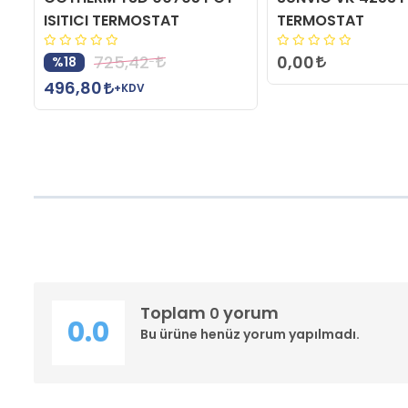
ISITICI TERMOSTAT
TERMOSTAT
0,00
725,42
%18
496,80
+KDV
Toplam
yorum
0
0.0
Bu ürüne henüz yorum yapılmadı.