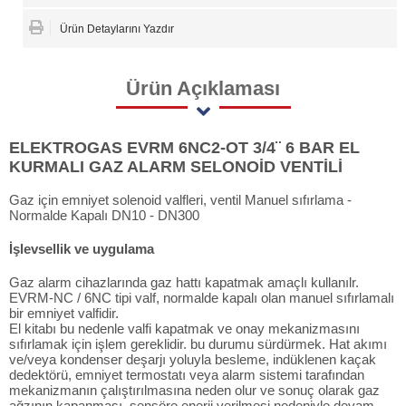
Ürün Detaylarını Yazdır
Ürün
Açıklaması
ELEKTROGAS EVRM 6NC2-OT 3/4¨ 6 BAR EL
KURMALI GAZ ALARM SELONOİD VENTİLİ
Gaz için emniyet solenoid valfleri, ventil Manuel sıfırlama -
Normalde Kapalı DN10 - DN300
İşlevsellik ve uygulama
Gaz alarm cihazlarında gaz hattı kapatmak amaçlı kullanılr.
EVRM-NC / 6NC tipi valf, normalde kapalı olan manuel sıfırlamalı
bir emniyet valfidir.
El kitabı bu nedenle valfi kapatmak ve onay mekanizmasını
sıfırlamak için işlem gereklidir. bu durumu sürdürmek. Hat akımı
ve/veya kondenser deşarjı yoluyla besleme, indüklenen kaçak
dedektörü, emniyet termostatı veya alarm sistemi tarafından
mekanizmanın çalıştırılmasına neden olur ve sonuç olarak gaz
ağzının kapanması. sensöre enerji verilmesi nedeniyle devam