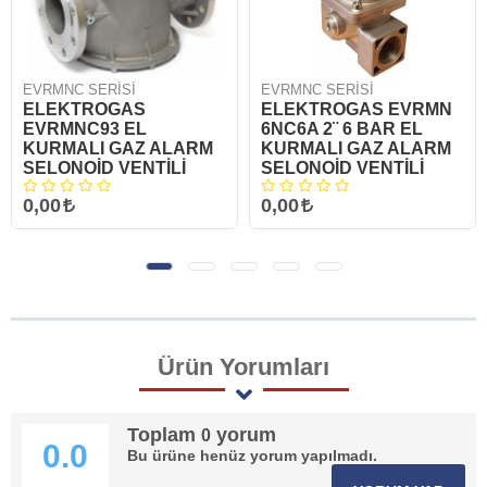
EVRMNC SERİSİ
EVRMNC SERİSİ
ELEKTROGAS
ELEKTROGAS EVRMN
EVRMNC93 EL
6NC6A 2¨ 6 BAR EL
KURMALI GAZ ALARM
KURMALI GAZ ALARM
SELONOİD VENTİLİ
SELONOİD VENTİLİ
0,00
0,00
Ürün
Yorumları
Toplam
yorum
0
0.0
Bu ürüne henüz yorum yapılmadı.