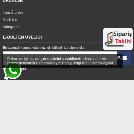
ÜRÜNLER
Tüm Ürünler
Markalar
Kategoriler
E-BÜLTEN ÜYELİĞİ
En avantajlı kampanyalarımız için bültenimize abone olun.
×
Sizlere en iyi alışveriş deneyimini sunabilmek adına sitemizde
çerezler(cookies) kullanmaktayız. Detaylı bilgi için lütfen
tıklayınız.
Üyelikten ayrıl
ADRES
Hıdırağa Mahallesi Sait Güngör Sk. No:8/1A Çorlu/Tekirdağ
E-POSTA
enerselservis@gmail.com