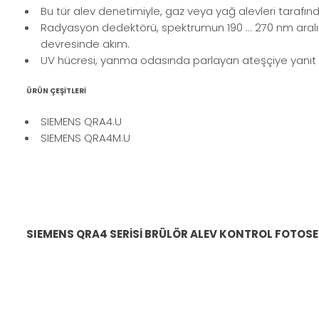
Bu tür alev denetimiyle, gaz veya yağ alevleri tarafınd
Radyasyon dedektörü, spektrumun 190 ... 270 nm aralığ
devresinde akım.
UV hücresi, yanma odasında parlayan ateşçiye yanıt 
ÜRÜN ÇEŞİTLERİ
SIEMENS QRA4.U
SIEMENS QRA4M.U
SIEMENS QRA4 SERİSİ BRÜLÖR ALEV KONTROL FOTOSE