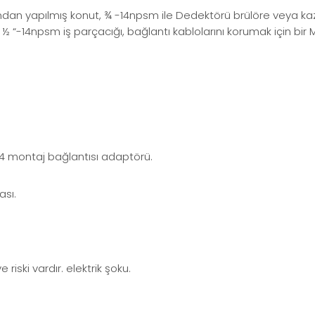
dan yapılmış konut, ¾ -14npsm ile Dedektörü brülöre veya kaz
. ½ “-14npsm iş parçacığı, bağlantı kablolarını korumak için bir 
gg04 montaj bağlantısı adaptörü.
ası.
riski vardır. elektrik şoku.