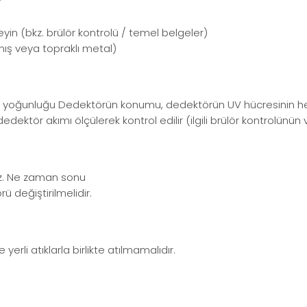
r
yin (bkz. brülör kontrolü / temel belgeler)
mış veya topraklı metal)
yoğunluğu Dedektörün konumu, dedektörün UV hücresinin her y
tör akımı ölçülerek kontrol edilir (ilgili brülör kontrolünün 
maz. Ne zaman sonu
ü değiştirilmelidir.
yerli atıklarla birlikte atılmamalıdır.