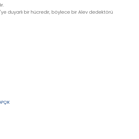
r.
e duyarlı bir hücredir, böylece bir Alev dedektörü
APÇIK