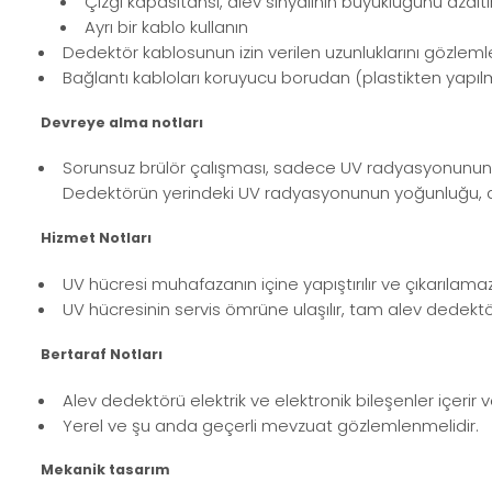
Çizgi kapasitansı, alev sinyalinin büyüklüğünü azaltı
Ayrı bir kablo kullanın
Dedektör kablosunun izin verilen uzunluklarını gözlemle
Bağlantı kabloları koruyucu borudan (plastikten yapıl
Devreye alma notları
Sorunsuz brülör çalışması, sadece UV radyasyonunun 
Dedektörün yerindeki UV radyasyonunun yoğunluğu, dedek
Hizmet Notları
UV hücresi muhafazanın içine yapıştırılır ve çıkarıla
UV hücresinin servis ömrüne ulaşılır, tam alev dedektör
Bertaraf Notları
Alev dedektörü elektrik ve elektronik bileşenler içerir ve 
Yerel ve şu anda geçerli mevzuat gözlemlenmelidir.
Mekanik tasarım