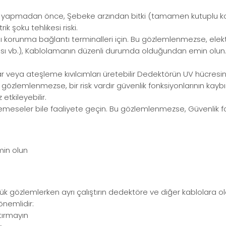
ği yapmadan önce, Şebeke arzından bitki (tamamen kutuplu kop
k şoku tehlikesi riski.
ı korunma bağlantı terminalleri için. Bu gözlemlenmezse, elektri
ması vb.), Kablolamanın düzenli durumda olduğundan emin olun. 
 veya ateşleme kıvılcımları üretebilir Dedektörün UV hücresini
u gözlemlenmezse, bir risk vardır güvenlik fonksiyonlarının kaybı
etkileyebilir.
eseler bile faaliyete geçin. Bu gözlemlenmezse, Güvenlik fonksi
min olun
k gözlemlerken ayrı çalıştırın dedektöre ve diğer kablolara o
önemlidir:
ştırmayın