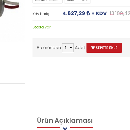
4.627,29
+ KDV
13.189,4
Kdv Hariç
Stokta var
Bu üründen
Adet
SEPETE EKLE
Ürün
Açıklaması