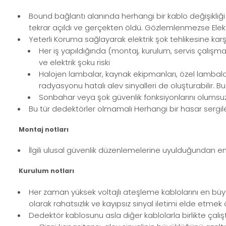
Bound bağlantı alanında herhangi bir kablo değişikli
tekrar açıldı ve gerçekten öldü. Gözlemlenmezse Elektri
Yeterli Koruma sağlayarak elektrik şok tehlikesine karş
Her iş yapıldığında (montaj, kurulum, servis çalış
ve elektrik şoku riski
Halojen lambalar, kaynak ekipmanları, özel lambalar
radyasyonu hatalı alev sinyalleri de oluşturabilir. B
Sonbahar veya şok güvenlik fonksiyonlarını olumsuz 
Bu tür dedektörler olmamalı Herhangi bir hasar sergilem
Montaj notları
İlgili ulusal güvenlik düzenlemelerine uyulduğundan e
Kurulum notları
Her zaman yüksek voltajlı ateşleme kablolarını en büyü
olarak rahatsızlık ve kayıpsız sinyal iletimi elde etmek 
Dedektör kablosunu asla diğer kablolarla birlikte çalı