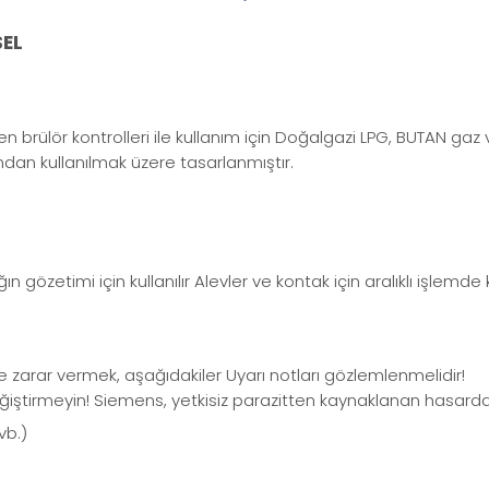
EL
rülör kontrolleri ile kullanım için Doğalgazi LPG, BUTAN gaz v
ından kullanılmak üzere tasarlanmıştır.
gözetimi için kullanılır Alevler ve kontak için aralıklı işlemde 
e zarar vermek, aşağıdakiler Uyarı notları gözlemlenmelidir!
ştirmeyin! Siemens, yetkisiz parazitten kaynaklanan hasar
vb.)