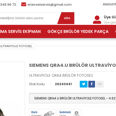
 349 99 72
enerselservis@gmail.com
ANASAYF
Üye Gi
ARA
Üye giriş
İMA SERVİS EKİPMAN
GÖKÇE BRÜLÖR YEDEK PARÇA
ULTRAVİYOLE FOTOSEL
SIEMENS QRA4.U BRÜLÖR ULTRAVİYO
ULTRAVİYOLE QRA4 BRÜLÖR FOTOSELİ
Stok Kodu
20243441
Hızlı
İndirimli
Gönderi
Ürün