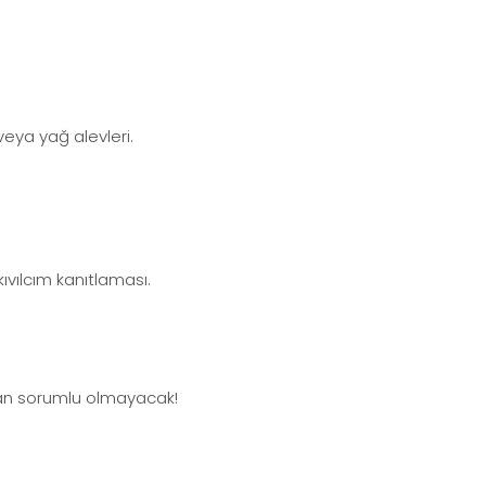
eya yağ alevleri.
kıvılcım kanıtlaması.
dan sorumlu olmayacak!