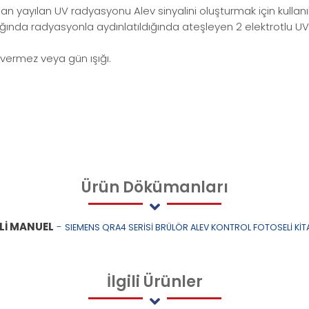
an yayılan UV radyasyonu Alev sinyalini oluşturmak için kullanılı
ında radyasyonla aydınlatıldığında ateşleyen 2 elektrotlu UV'y
vermez veya gün ışığı.
Ürün
Dökümanları
Lİ MANUEL
-
SIEMENS QRA4 SERİSİ BRÜLÖR ALEV KONTROL FOTOSELİ KİT
İlgili
Ürünler