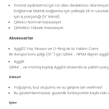
Frontal aydınlatma için UV alev dedektörü. Alüminyum
bağlamak Elektrik bağlantısı için yaklaşık 1,8 m uzunluk
için iş parçacığı (½“ kanal).
QRA4.U Normal Hassasiyet
QRA4M.U Yüksek Hassasiyet
Aksesuarlar
Agg02 Yay Yıkayıcı ve O-Ring ile Isı Yalıtım Camı
Bir Avrupa boru ipliği (G1 ") için QRA4 ... NPSM dişinin a
Agg15
QRA4 ... ve montaj kuplajı Agg04 arasında ısı yalıtım parç
Dikkat!
Yoğuşma, buz oluşumu ve su girişine izin verilmez!
Bu gözlemlenmezse, güvenlik fonksiyonları kaybı riski ve 
İşlev