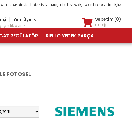
A |
HESAP BİLGİSİ |
BİZ KİMİZ |
MÜŞ. HİZ. |
SİPARİŞ TAKİP |
BLOG |
İLETİŞİM
|
Sepetim (0)
rişi
Yeni Üyelik
0,00
i için tıklayınız
GAZ REGÜLATÖR
RIELLO YEDEK PARÇA
LE FOTOSEL