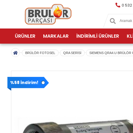
0 532
ÜRÜNLER
MARKALAR
İNDİRİMLİ ÜRÜNLER
KL
BRÜLÖR FOTOSEL
QRA SERİSİ
SIEMENS QRA4.U BRÜLÖR 
%58 İndirim!