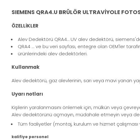
SIEMENS QRA4.U BRÜLÖR ULTRAVİYOLE FOTOS
ÖZELLİKLER
Alev Dedektörü QRA4… UV alev dedektörü, siemens'den b
QRA4 ... ve bu veri sayfası, entegre olan OEM'ler taraf
ürünlerindeki alev dedektörleri.
Kullanmak
Alev dedektörü, gaz alevlerinin, sarı veya mavi yanan yağın 
Uyarı notları
Kişilerin yaralanmasını önlemek için, mülkün veya çevrey
Alev dedektörünü açmayın, müdahale etmeyin veya deği
Tüm faaliyetler (montaj, kurulum ve hizmet çalışması 
kalifiye personel