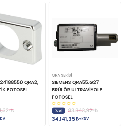
H
G
QRA SERİSİ
QR
424188550 QRA2,
SIEMENS QRA55.G27
S
TİK FOTOSEL
BRÜLÖR ULTRAVİYOLE
R
FOTOSEL
4,32
83.343,92
%51
1
34.141,35
KDV
+KDV