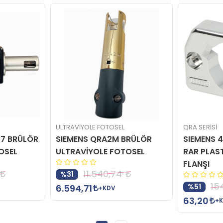
ULTRAVİYOLE FOTOSEL
QRA SERİSİ
27 BRÜLÖR
SIEMENS QRA2M BRÜLÖR
SIEMENS 
OSEL
ULTRAVİYOLE FOTOSEL
RAR PLAS
FLANŞI
11.540,74
%31
15
%51
6.594,71
+KDV
63,20
+