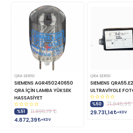
QRA SERİSİ
QRA SERİSİ
SIEMENS AGR450240650
SIEMENS QRA55.E
QRA İÇİN LAMBA YÜKSEK
ULTRAVİYOLE FOT
HASSASİYET
71.946,95
%50
11.896,19
%51
29.731,14
+KDV
4.872,39
+KDV