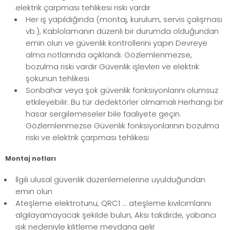
elektrik çarpması tehlikesi riski vardır
Her iş yapıldığında (montaj, kurulum, servis çalışması
vb.), Kablolamanın düzenli bir durumda olduğundan
emin olun ve güvenlik kontrollerini yapın Devreye
alma notlarında açıklandı. Gözlemlenmezse,
bozulma riski vardır Güvenlik işlevleri ve elektrik
şokunun tehlikesi
Sonbahar veya şok güvenlik fonksiyonlarını olumsuz
etkileyebilir. Bu tür dedektörler olmamalı Herhangi bir
hasar sergilemeseler bile faaliyete geçin.
Gözlemlenmezse Güvenlik fonksiyonlarının bozulma
riski ve elektrik çarpması tehlikesi
Montaj notları
İlgili ulusal güvenlik düzenlemelerine uyulduğundan
emin olun
Ateşleme elektrotunu, QRC1 ... ateşleme kıvılcımlarını
algılayamayacak şekilde bulun, Aksi takdirde, yabancı
ışık nedeniyle kilitleme meydana gelir