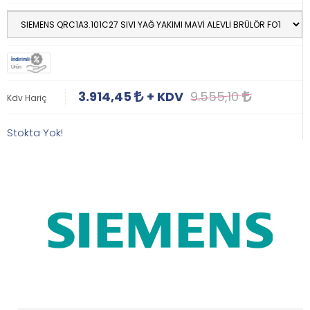
İndirimli
Ürün
3.914,45
+ KDV
9.555,10
Kdv Hariç
Stokta Yok!