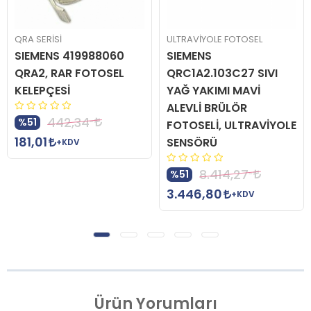
QRA SERİSİ
ULTRAVİYOLE FOTOSEL
SIEMENS 419988060
SIEMENS
QRA2, RAR FOTOSEL
QRC1A2.103C27 SIVI
KELEPÇESİ
YAĞ YAKIMI MAVİ
ALEVLİ BRÜLÖR
442,34
%51
FOTOSELİ, ULTRAVİYOLE
181,01
SENSÖRÜ
+KDV
8.414,27
%51
3.446,80
+KDV
Ürün
Yorumları