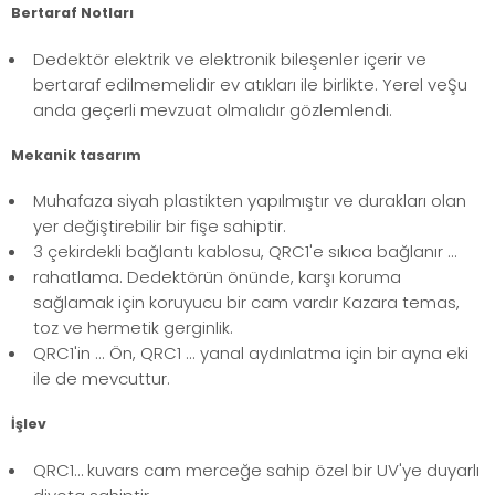
Bertaraf Notları
Dedektör elektrik ve elektronik bileşenler içerir ve
bertaraf edilmemelidir ev atıkları ile birlikte. Yerel veŞu
anda geçerli mevzuat olmalıdır gözlemlendi.
Mekanik tasarım
Muhafaza siyah plastikten yapılmıştır ve durakları olan
yer değiştirebilir bir fişe sahiptir.
3 çekirdekli bağlantı kablosu, QRC1'e sıkıca bağlanır ...
rahatlama. Dedektörün önünde, karşı koruma
sağlamak için koruyucu bir cam vardır Kazara temas,
toz ve hermetik gerginlik.
QRC1'in ... Ön, QRC1 ... yanal aydınlatma için bir ayna eki
ile de mevcuttur.
İşlev
QRC1… kuvars cam merceğe sahip özel bir UV'ye duyarlı