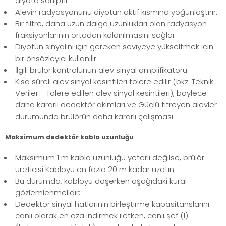
diyota sahiptir.
Alevin radyasyonunu diyotun aktif kısmına yoğunlaştırır.
Bir filtre, daha uzun dalga uzunlukları olan radyasyon
fraksiyonlarının ortadan kaldırılmasını sağlar.
Diyotun sinyalini için gereken seviyeye yükseltmek için
bir önsözleyici kullanılır.
İlgili brülör kontrolünün alev sinyal amplifikatörü.
Kısa süreli alev sinyal kesintileri tolere edilir (bkz. Teknik
Veriler - Tolere edilen alev sinyal kesintileri), böylece
daha kararlı dedektör akımları ve Güçlü titreyen alevler
durumunda brülörün daha kararlı çalışması.
Maksimum dedektör kablo uzunluğu
Maksimum 1 m kablo uzunluğu yeterli değilse, brülör
üreticisi Kabloyu en fazla 20 m kadar uzatın.
Bu durumda, kabloyu döşerken aşağıdaki kural
gözlemlenmelidir:
Dedektör sinyal hatlarının birleştirme kapasitanslarını
canlı olarak en aza indirmek iletken, canlı şef (l)