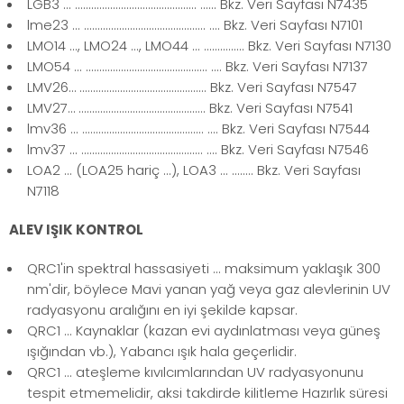
LGB3 ... ............................................. ...... Bkz. Veri Sayfası N7435
lme23 ... ............................................. .... Bkz. Veri Sayfası N7101
LMO14 ..., LMO24 ..., LMO44 ... ............... Bkz. Veri Sayfası N7130
LMO54 ... ............................................. .... Bkz. Veri Sayfası N7137
LMV26… ............................................... Bkz. Veri Sayfası N7547
LMV27… ............................................... Bkz. Veri Sayfası N7541
lmv36 ... ............................................. .... Bkz. Veri Sayfası N7544
lmv37 ... ............................................. .... Bkz. Veri Sayfası N7546
LOA2 ... (LOA25 hariç ...), LOA3 ... ........ Bkz. Veri Sayfası
N7118
ALEV IŞIK KONTROL
QRC1'in spektral hassasiyeti ... maksimum yaklaşık 300
nm'dir, böylece Mavi yanan yağ veya gaz alevlerinin UV
radyasyonu aralığını en iyi şekilde kapsar.
QRC1 ... Kaynaklar (kazan evi aydınlatması veya güneş
ışığından vb.), Yabancı ışık hala geçerlidir.
QRC1 ... ateşleme kıvılcımlarından UV radyasyonunu
tespit etmemelidir, aksi takdirde kilitleme Hazırlık süresi