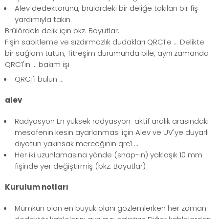
Alev dedektörünü, brülördeki bir deliğe takılan bir fiş
yardımıyla takın.
Brülördeki delik için bkz. Boyutlar.
Fişin sabitleme ve sızdırmazlık dudakları QRC1'e ... Delikte
bir sağlam tutun, Titreşim durumunda bile, aynı zamanda
QRC1'in ... bakım işi
QRC1'i bulun ...
alev
Radyasyon En yüksek radyasyon-aktif aralık arasındaki
mesafenin kesin ayarlanması için Alev ve UV'ye duyarlı
diyotun yakınsak merceğinin qrc1 ...
Her iki uzunlamasına yönde (snap-in) yaklaşık 10 mm
fişinde yer değiştirmiş (bkz. Boyutlar)
Kurulum notları
Mümkün olan en büyük olanı gözlemlerken her zaman