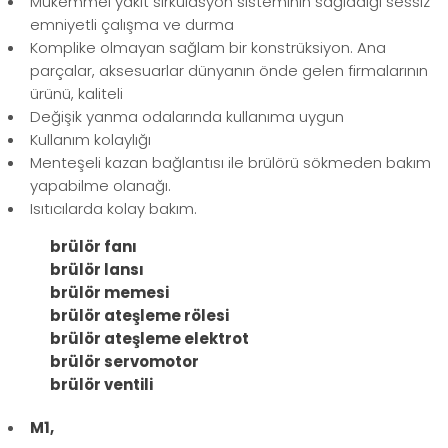
Mükemmel yakıt sirkülasyon sisteminin sağladığı sessiz
emniyetli çalışma ve durma
Komplike olmayan sağlam bir konstrüksiyon. Ana
parçalar, aksesuarlar dünyanın önde gelen firmalarının
ürünü, kaliteli
Değişik yanma odalarında kullanıma uygun
Kullanım kolaylığı
Menteşeli kazan bağlantısı ile brülörü sökmeden bakım
yapabilme olanağı.
Isıtıcılarda kolay bakım.
brülör fanı
brülör lansı
brülör memesi
brülör ateşleme rölesi
brülör ateşleme elektrot
brülör servomotor
brülör ventili
M1,