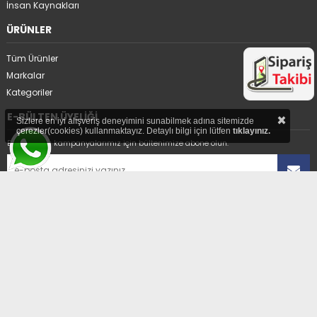
İnsan Kaynakları
ÜRÜNLER
Tüm Ürünler
Markalar
Kategoriler
E-BÜLTEN ÜYELİĞİ
×
Sizlere en iyi alışveriş deneyimini sunabilmek adına sitemizde
çerezler(cookies) kullanmaktayız. Detaylı bilgi için lütfen
tıklayınız.
En avantajlı kampanyalarımız için bültenimize abone olun.
Üyelikten ayrıl
ADRES
Hıdırağa Mahallesi Sait Güngör Sk. No:8/1A
Çorlu/Tekirdağ