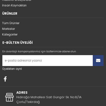
İnsan Kaynakları
ÜRÜNLER
Tüm Ürünler
Markalar
Kategoriler
E-BÜLTEN ÜYELİĞİ
En avantajlı kampanyalarımız için bültenimize abone olun.
Üyelikten ayrıl
ADRES
Hıdırağa Mahallesi Sait Güngör Sk. No:8/1A
Çorlu/Tekirdağ