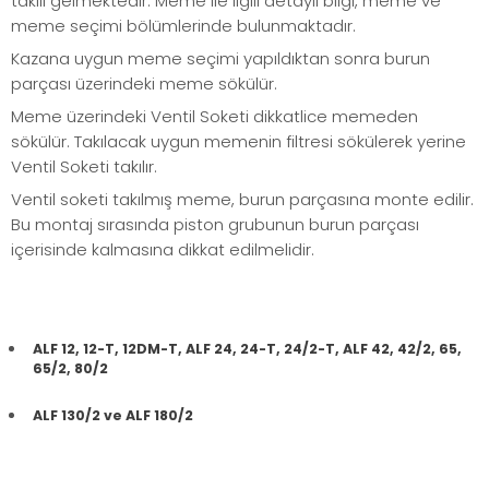
takılı gelmektedir. Meme ile ilgili detaylı bilgi, meme ve
meme seçimi bölümlerinde bulunmaktadır.
Kazana uygun meme seçimi yapıldıktan sonra burun
parçası üzerindeki meme sökülür.
Meme üzerindeki Ventil Soketi dikkatlice memeden
sökülür. Takılacak uygun memenin filtresi sökülerek yerine
Ventil Soketi takılır.
Ventil soketi takılmış meme, burun parçasına monte edilir.
Bu montaj sırasında piston grubunun burun parçası
içerisinde kalmasına dikkat edilmelidir.
ALF 12, 12-T, 12DM-T, ALF 24, 24-T, 24/2-T, ALF 42, 42/2, 65,
65/2, 80/2
ALF 130/2 ve ALF 180/2