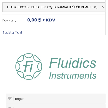
0,00
+ KDV
Kdv Hariç
Stokta Yok!
Beğen