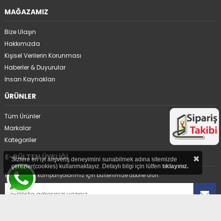
MAĞAZAMIZ
Bize Ulaşın
Hakkımızda
Kişisel Verilerin Korunması
Haberler & Duyurular
İnsan Kaynakları
ÜRÜNLER
Tüm Ürünler
Markalar
Kategoriler
×
E-BÜLTEN ÜYELİĞİ
Sizlere en iyi alışveriş deneyimini sunabilmek adına sitemizde
çerezler(cookies) kullanmaktayız. Detaylı bilgi için lütfen
tıklayınız.
En avantajlı kampanyalarımız için bültenimize abone olun.
Üyelikten ayrıl