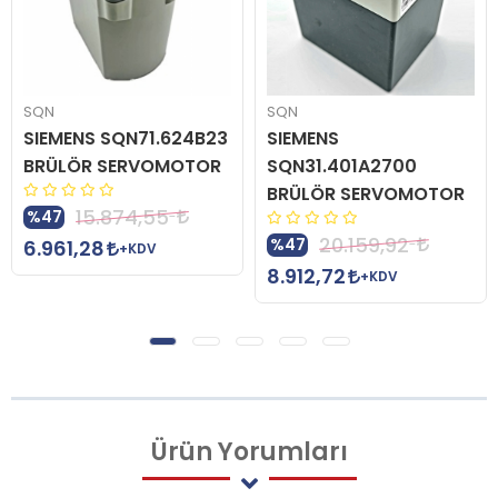
SQN
SQN
SIEMENS SQN71.624B23
SIEMENS
BRÜLÖR SERVOMOTOR
SQN31.401A2700
BRÜLÖR SERVOMOTOR
15.874,55
%47
20.159,92
%47
6.961,28
+KDV
8.912,72
+KDV
Ürün
Yorumları