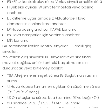
FR «FR...» kontaklı alev rölesi V Alev sinyali amplifikatörü
H Şebeke ayırıcısı W Limit termostatı veya basınç
anahtarı
L... Kilitleme uyarı lambası z Aktüatörde: Hava
damperinin sonlandırma anahtarı
LP Hava basınç anahtarı KAPALI konumu
m Hava damperleri için yardımcı anahtar
MİN konumu
LAL tarafından iletilen kontrol sinyalleri... Gerekli giriş
sinyalleri:
İzin verilen giriş sinyalleri Bu sinyaller veya sırasında
mevcut değilse, brülör kontrolü başlatma sırasını
durduracak veya kilitlemeyi başlat
TSA Ateşleme emniyet süresi t8 Başlatma sırasının
süresi
t1 Hava klapesi tamamen açıkken ön süpürme süresi
("t11" ve "t12" hariç)
t3 Ön ateşleme süresi, kısa (terminal 16'ya bağlı «Z»)
t10 Sadece LAL2... / LAL3... / LAL4... ile: Aralık