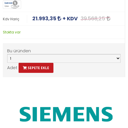
İndirimli
Ürün
21.993,35
+ KDV
39.568,25
Kdv Hariç
Stokta var
Bu üründen
Adet
SEPETE EKLE