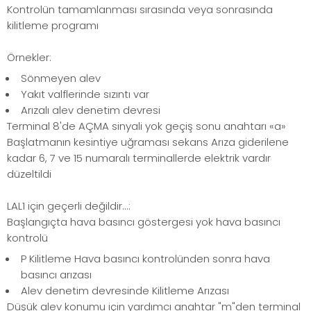
Kontrolün tamamlanması sırasında veya sonrasında
kilitleme programı
Örnekler:
Sönmeyen alev
Yakıt valflerinde sızıntı var
Arızalı alev denetim devresi
Terminal 8'de AÇMA sinyali yok geçiş sonu anahtarı «a»
Başlatmanın kesintiye uğraması sekans Arıza giderilene
kadar 6, 7 ve 15 numaralı terminallerde elektrik vardır
düzeltildi
LAL1 için geçerli değildir...:
Başlangıçta hava basıncı göstergesi yok hava basıncı
kontrolü
P Kilitleme Hava basıncı kontrolünden sonra hava
basıncı arızası
Alev denetim devresinde Kilitleme Arızası
Düşük alev konumu için yardımcı anahtar "m"den terminal