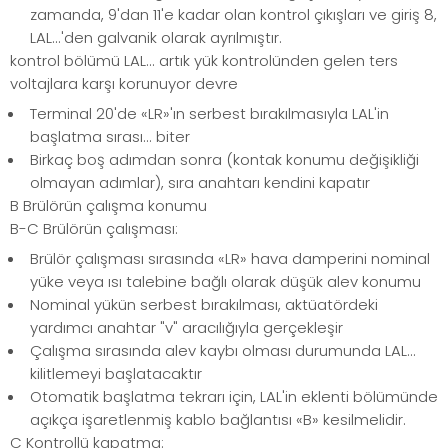
zamanda, 9'dan 11'e kadar olan kontrol çıkışları ve giriş 8,
LAL...'den galvanik olarak ayrılmıştır.
kontrol bölümü LAL... artık yük kontrolünden gelen ters
voltajlara karşı korunuyor devre
Terminal 20'de «LR»'ın serbest bırakılmasıyla LAL'in
başlatma sırası... biter
Birkaç boş adımdan sonra (kontak konumu değişikliği
olmayan adımlar), sıra anahtarı kendini kapatır
B Brülörün çalışma konumu
B-C Brülörün çalışması:
Brülör çalışması sırasında «LR» hava damperini nominal
yüke veya ısı talebine bağlı olarak düşük alev konumu
Nominal yükün serbest bırakılması, aktüatördeki
yardımcı anahtar "v" aracılığıyla gerçekleşir
Çalışma sırasında alev kaybı olması durumunda LAL...
kilitlemeyi başlatacaktır
Otomatik başlatma tekrarı için, LAL'in eklenti bölümünde
açıkça işaretlenmiş kablo bağlantısı «B» kesilmelidir.
C Kontrollü kapatma: