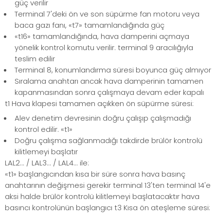
güç verilir
Terminal 7'deki ön ve son süpürme fan motoru veya
baca gazı fanı, «t7» tamamlandığında güç
«t16» tamamlandığında, hava damperini açmaya
yönelik kontrol komutu verilir. terminal 9 aracılığıyla
teslim edilir
Terminal 8, konumlandırma süresi boyunca güç almıyor
Sıralama anahtarı ancak hava damperinin tamamen
kapanmasından sonra çalışmaya devam eder kapalı
t1 Hava klapesi tamamen açıkken ön süpürme süresi:
Alev denetim devresinin doğru çalışıp çalışmadığı
kontrol edilir. «t1»
Doğru çalışma sağlanmadığı takdirde brülör kontrolü
kilitlemeyi başlatır
LAL2... / LAL3... / LAL4... ile:
«t1» başlangıcından kısa bir süre sonra hava basınç
anahtarının değişmesi gerekir terminal 13'ten terminal 14'e
aksi halde brülör kontrolü kilitlemeyi başlatacaktır hava
basıncı kontrolünün başlangıcı t3 Kısa ön ateşleme süresi: