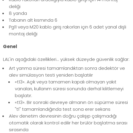
deliği
8 yanda
Tabanın alt kısmında 6
Pg11 veya M20 kablo giriş rakorları için 6 adet yanal dişli
montaj deliği
Genel
LAL'in aşağıdaki özellikleri... yüksek düzeyde güvenlik sağlar:
Art yanma süresi tamamlandıktan sonra dedektör ve
alev simülasyon testi yeniden başlatılır
«t13». Açık veya tamamen kapalı olmayan yakıt
vanaları, kullanım süresi sonunda derhal kilitlemeyi
başlatır.
«t13». Bir sonraki devreye almanın ön süpürme süresi
"t1" tamamlandığında test sona erer sekans
Alev denetim devresinin doğru çalışıp çalışmadığı
otomatik olarak kontrol edilir her brülör başlatma sırası
sırasında