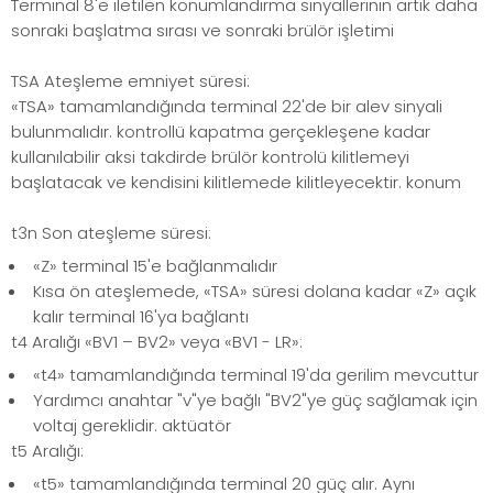
Terminal 8'e iletilen konumlandırma sinyallerinin artık daha
sonraki başlatma sırası ve sonraki brülör işletimi
TSA Ateşleme emniyet süresi:
«TSA» tamamlandığında terminal 22'de bir alev sinyali
bulunmalıdır. kontrollü kapatma gerçekleşene kadar
kullanılabilir aksi takdirde brülör kontrolü kilitlemeyi
başlatacak ve kendisini kilitlemede kilitleyecektir. konum
t3n Son ateşleme süresi:
«Z» terminal 15'e bağlanmalıdır
Kısa ön ateşlemede, «TSA» süresi dolana kadar «Z» açık
kalır terminal 16'ya bağlantı
t4 Aralığı «BV1 – BV2» veya «BV1 - LR»:
«t4» tamamlandığında terminal 19'da gerilim mevcuttur
Yardımcı anahtar "v"ye bağlı "BV2"ye güç sağlamak için
voltaj gereklidir. aktüatör
t5 Aralığı:
«t5» tamamlandığında terminal 20 güç alır. Aynı