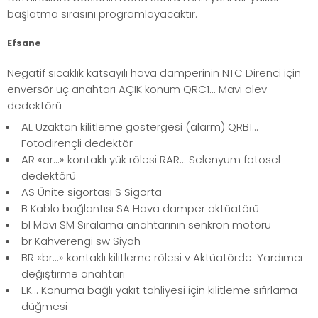
başlatma sırasını programlayacaktır.
Efsane
Negatif sıcaklık katsayılı hava damperinin NTC Direnci için
enversör uç anahtarı AÇIK konum QRC1... Mavi alev
dedektörü
AL Uzaktan kilitleme göstergesi (alarm) QRB1...
Fotodirençli dedektör
AR «ar...» kontaklı yük rölesi RAR... Selenyum fotosel
dedektörü
AS Ünite sigortası S Sigorta
B Kablo bağlantısı SA Hava damper aktüatörü
bl Mavi SM Sıralama anahtarının senkron motoru
br Kahverengi sw Siyah
BR «br...» kontaklı kilitleme rölesi v Aktüatörde: Yardımcı
değiştirme anahtarı
EK... Konuma bağlı yakıt tahliyesi için kilitleme sıfırlama
düğmesi