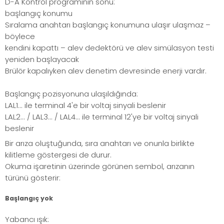
D-A Kontrol programının sonu:
başlangıç konumu
Sıralama anahtarı başlangıç konumuna ulaşır ulaşmaz –
böylece
kendini kapattı – alev dedektörü ve alev simülasyon testi
yeniden başlayacak
Brülör kapalıyken alev denetim devresinde enerji vardır.
Başlangıç pozisyonuna ulaşıldığında:
LAL1... ile terminal 4'e bir voltaj sinyali beslenir
LAL2... / LAL3... / LAL4... ile terminal 12'ye bir voltaj sinyali
beslenir
Bir arıza oluştuğunda, sıra anahtarı ve onunla birlikte
kilitleme göstergesi de durur.
Okuma işaretinin üzerinde görünen sembol, arızanın
türünü gösterir:
Başlangıç yok
Yabancı ışık: