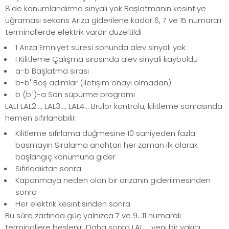
8'de konumlandırma sinyali yok Başlatmanın kesintiye
uğraması sekans Arıza giderilene kadar 6, 7 ve 15 numaralı
terminallerde elektrik vardır düzeltildi
1 Arıza Emniyet süresi sonunda alev sinyali yok
I Kilitleme Çalışma sırasında alev sinyali kayboldu
a-b Başlatma sırası
b-b' Boş adımlar (iletişim onayı olmadan)
b (b´)-a Son süpürme programı
LAL1 LAL2..., LAL3..., LAL4... Brülör kontrolü, kilitleme sonrasında
hemen sıfırlanabilir:
Kilitleme sıfırlama düğmesine 10 saniyeden fazla
basmayın Sıralama anahtarı her zaman ilk olarak
başlangıç konumuna gider
Sıfırladıktan sonra
Kapanmaya neden olan bir arızanın giderilmesinden
sonra
Her elektrik kesintisinden sonra
Bu süre zarfında güç yalnızca 7 ve 9...11 numaralı
terminallere beslenir. Daha sonra LAL.... yeni bir yakıcı