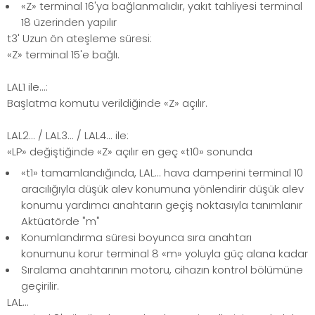
«Z» terminal 16'ya bağlanmalıdır, yakıt tahliyesi terminal
18 üzerinden yapılır
t3' Uzun ön ateşleme süresi:
«Z» terminal 15'e bağlı.
LAL1 ile...:
Başlatma komutu verildiğinde «Z» açılır.
LAL2... / LAL3... / LAL4... ile:
«LP» değiştiğinde «Z» açılır en geç «t10» sonunda
«t1» tamamlandığında, LAL... hava damperini terminal 10
aracılığıyla düşük alev konumuna yönlendirir düşük alev
konumu yardımcı anahtarın geçiş noktasıyla tanımlanır
Aktüatörde "m"
Konumlandırma süresi boyunca sıra anahtarı
konumunu korur terminal 8 «m» yoluyla güç alana kadar
Sıralama anahtarının motoru, cihazın kontrol bölümüne
geçirilir.
LAL...