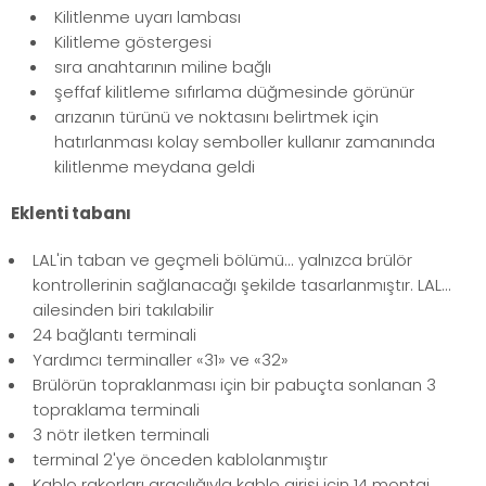
Kilitlenme uyarı lambası
Kilitleme göstergesi
sıra anahtarının miline bağlı
şeffaf kilitleme sıfırlama düğmesinde görünür
arızanın türünü ve noktasını belirtmek için
hatırlanması kolay semboller kullanır zamanında
kilitlenme meydana geldi
Eklenti tabanı
LAL'in taban ve geçmeli bölümü... yalnızca brülör
kontrollerinin sağlanacağı şekilde tasarlanmıştır. LAL...
ailesinden biri takılabilir
24 bağlantı terminali
Yardımcı terminaller «31» ve «32»
Brülörün topraklanması için bir pabuçta sonlanan 3
topraklama terminali
3 nötr iletken terminali
terminal 2'ye önceden kablolanmıştır
Kablo rakorları aracılığıyla kablo girişi için 14 montaj