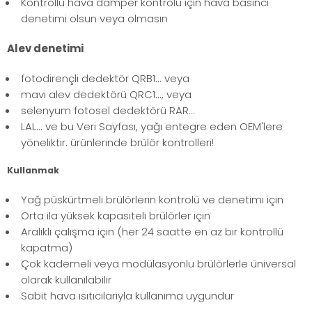
Kontrollü hava damper kontrolü için hava basıncı
denetimi olsun veya olmasın
Alev denetimi
fotodirençli dedektör QRB1... veya
mavi alev dedektörü QRC1..., veya
selenyum fotosel dedektörü RAR...
LAL... ve bu Veri Sayfası, yağı entegre eden OEM'lere
yöneliktir. ürünlerinde brülör kontrolleri!
Kullanmak
Yağ püskürtmeli brülörlerin kontrolü ve denetimi için
Orta ila yüksek kapasiteli brülörler için
Aralıklı çalışma için (her 24 saatte en az bir kontrollü
kapatma)
Çok kademeli veya modülasyonlu brülörlerle üniversal
olarak kullanılabilir
Sabit hava ısıtıcılarıyla kullanıma uygundur