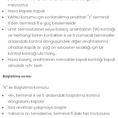
mevcuttur
Hava klapesi kapalı
KAPALI konumu için sonlandırma anahtarı "z" terminal
11'den terminal 8'e güç beslemelidir
Limit termostatının veya basınç anahtarının (W) kontağı
ve herhangi birinin kontakları 4 ve 5 numaralı terminaller
arasındaki kontrol döngüsündeki diğer anahtarlama
cihazları kapalı ör. yağ ön ısıtıcısının sıcaklığı için bir
kontrol kontağı LAL1 hariç...
Hava basınç anahtarının normalde kapalı kontağı kapalı
olmalıdır «LP» testi
Başlatma sırası
"R" ile Başlatma komutu:
«R», terminal 4 ve 5 arasındaki başlatma kontrol
döngüsünü kapatır
Sıra anahtarı çalışmaya başlar
Yalnızca ön temizleme, terminal 6'daki fan motoruna