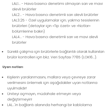
LAL1... - Hava basıncı denetimi olmayan sarı ve mavi
alevli brülörler
LAL2... - Hava basıncı denetimli sarı alevli brülörler
LAL3.25 - Özel uygulamalar için; yakma tesislerinin
brülörleri (detaylar için «Tip özeti» ve «Notlar»
bölümlerine bakın)
LAL4... - Hava basıncı denetimli sarı ve mavi alevli
brülörler
Sürekli çalışma için brülörlerle bağlantılı olarak kullanılan
brülör kontrolleri için bkz. Veri Sayfası 7785 (LOK16...).
Uyarı notları
Kişilerin yaralanmasını, mallara veya çevreye zarar
verilmesini önlemek için aşağıdakiler uyarı notlarına
uyulmalıdır!
Üniteyi açmayın, müdahale etmeyin veya
değiştirmeyin!
LAL…'in bağlantı alanında herhangi bir kablolama