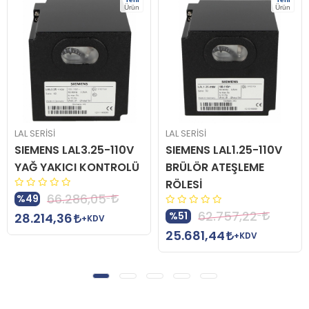
Ürün
Ürün
LAL SERİSİ
LAL SERİSİ
SIEMENS LAL3.25-110V
SIEMENS LAL1.25-110V
YAĞ YAKICI KONTROLÜ
BRÜLÖR ATEŞLEME
RÖLESİ
66.286,05
%49
62.757,22
%51
28.214,36
+KDV
25.681,44
+KDV