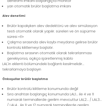
denetimi imkanı başlangıçta monitör
yarı otomatik brülör başlatma imkanı
Alev denetimi
Brülör kapalıyken alev dedektörü ve alev simülasyon
testi otomatik olarak yapılır. süreleri ve ön süpürme
süresi «t1»
Çalışma sırasında alev kaybı meydana gelirse brülör
kontrolü kilitlemeyi başlatır.
Başlatma sırasının otomatik olarak tekrarlanması
gerekiyorsa, açıkça işaretlenmiş kablo
LAL'in eklenti bölümündeki bağlantı kesilmelidir...
tekrarlamaya başlayın
Önkoşullar brülör başlatma
Brülör kontrolü kilitleme konumunda değil
Sıra anahtarı başlangıç konumunda LAL1... ile 4 ve 11
numaralı terminallerde gerilim mevcuttur LAL2... / LAL3...
/ LAL4... ile 11 ve 12 numaralı terminallerde gerilim