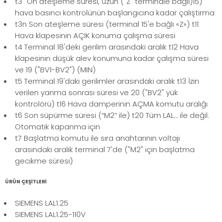
t3´ Ön ateşleme süresi, uzun ("Z" terminale bağlı)15)
hava basıncı kontrolünün başlangıcına kadar çalıştırma
t3n Son ateşleme süresi (terminal 15'e bağlı «Z») t11
Hava klapesinin AÇIK konuma çalışma süresi
t4 Terminal 18'deki gerilim arasındaki aralık t12 Hava
klapesinin düşük alev konumuna kadar çalışma süresi
ve 19 ("BV1-BV2") (MIN)
t5 Terminal 19'daki gerilimler arasındaki aralık t13 İzin
verilen yanma sonrası süresi ve 20 ("BV2" yük
kontrolörü) t16 Hava damperinin AÇMA komutu aralığı
t6 Son süpürme süresi (“M2” ile) t20 Tüm LAL… ile değil:
Otomatik kapanma için
t7 Başlatma komutu ile sıra anahtarının voltajı
arasındaki aralık terminal 7'de ("M2" için başlatma
gecikme süresi)
ÜRÜN ÇEŞİTLERİ
SIEMENS LAL1.25
SIEMENS LAL1.25-110V