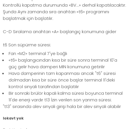
Kontrollü kapatma durumunda «BV...» derhal kapatılacaktır.
Şunda Aynı zamanda sıra anahtarı «t6» programını
başlatmak için başlatılır.
C-D Sıralama anahtarı «A» başlangıç konumuna gider
t6 Son süpürme süresi:
Fan «M2» terminal 7'ye bağlı
«t6» başlangıcından kısa bir süre sonra terminal 10'a
güç gelir hava damperi MIN konumuna getirilir
Hava damperinin tam kapanması ancak "t6" süresi
dolmadan kısa bir süre önce başlar terminal 11'deki
kontrol sinyali tarafından başlatılır
Bir sonraki brülör kapalı kalma süresi boyunca terminal
11'de enerji vardır t13 İzin verilen son yanma süresi:
"t13" sırasında alev sinyali girişi hala bir alev sinyali alabilir
lokavt yok