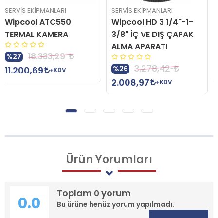
SERVİS EKİPMANLARI
SERVİS EKİPMANLARI
Wipcool HD 3 1/4"-1-
Wipcool MVG 1 DİJİTAL
3/8" İÇ VE DIŞ ÇAPAK
VAKUM ÖLÇER
ALMA APARATI
10.831,59
%26
3.278,42
%26
6.655,59
+KDV
2.008,97
+KDV
Ürün
Yorumları
Toplam
yorum
0
0.0
Bu ürüne henüz yorum yapılmadı.