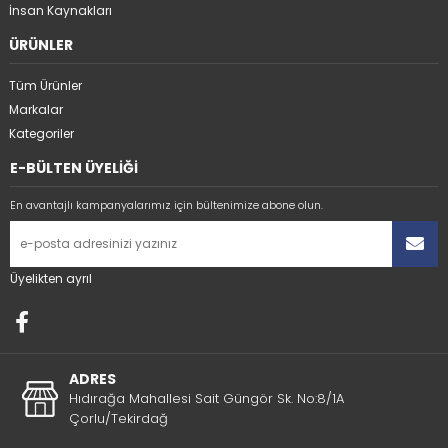
İnsan Kaynakları
ÜRÜNLER
Tüm Ürünler
Markalar
Kategoriler
E-BÜLTEN ÜYELİĞİ
En avantajlı kampanyalarımız için bültenimize abone olun.
Üyelikten ayrıl
ADRES
Hıdırağa Mahallesi Sait Güngör Sk. No:8/1A
Çorlu/Tekirdağ