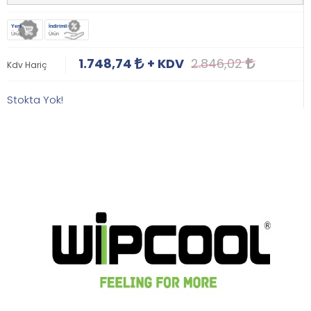
Yeni
İndirimli
Ürün
Ürün
1.748,74
+ KDV
2.846,02
Kdv Hariç
Stokta Yok!