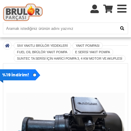
SIVI YAKITLI BRÜLÖR YEDEKLERİ
YAKIT POMPASI
FUEL OİL BRÜLÖR YAKIT POMPA
E SERİSİ YAKIT POMPA
SUNTEC TA SERİSİ İÇİN HARİCİ POMPA 3, 4 KW MOTOR VE AKUPLESİ
%19 İndirim!