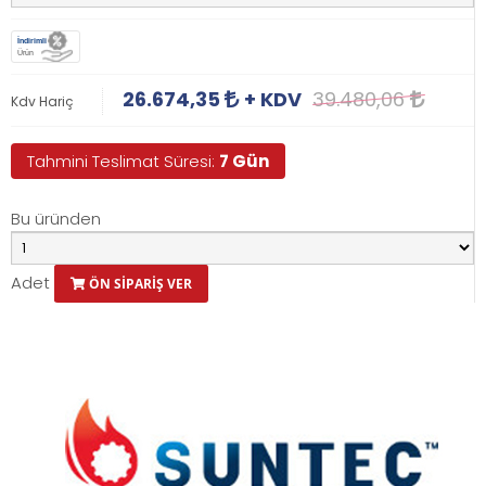
İndirimli
Ürün
26.674,35
+ KDV
39.480,06
Kdv Hariç
Tahmini Teslimat Süresi:
7 Gün
Bu üründen
Adet
ÖN SİPARİŞ VER