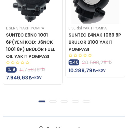
E SERİSİ YAKIT POMPA
E SERİSİ YAKIT POMPA
SUNTEC E6NC 1001
SUNTEC E4NAK 1069 8P
6P(YENİ KOD: J6NCK
BRÜLÖR B100 YAKIT
1001 8P) BRÜLÖR FUEL
POMPASI
OIL YAKIT POMPASI
20.598,29
%40
11.758,19
%19
10.289,79
+KDV
7.946,63
+KDV