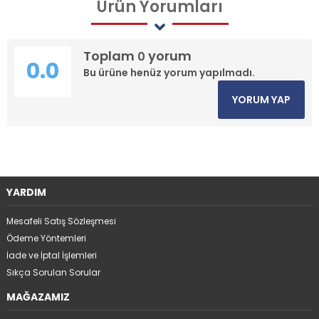
Ürün
Yorumları
Toplam
yorum
0
0.0
Bu ürüne henüz yorum yapılmadı.
YORUM YAP
YARDIM
Mesafeli Satış Sözleşmesi
Ödeme Yöntemleri
İade ve İptal İşlemleri
Sıkça Sorulan Sorular
MAĞAZAMIZ