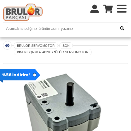
BRÜLÖR SERVOMOTOR
SQN
BINEN BQN70.454B20 BRÜLÖR SERVOMOTOR
%56 İndirim!