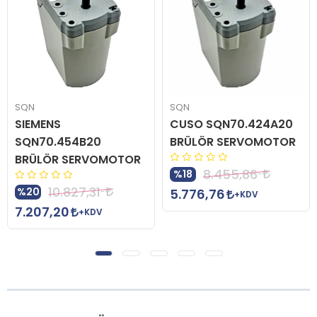
SQN
SQN
SIEMENS
CUSO SQN70.424A20
SQN70.454B20
BRÜLÖR SERVOMOTOR
BRÜLÖR SERVOMOTOR
8.455,86
%18
10.827,31
%20
5.776,76
+KDV
7.207,20
+KDV