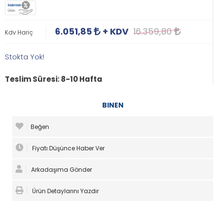
İndirimli
Ürün
6.051,85
+ KDV
16.359,80
Kdv Hariç
Stokta Yok!
Teslim Süresi: 8-10 Hafta
BINEN
Beğen
Fiyatı Düşünce Haber Ver
Arkadaşıma Gönder
Ürün Detaylarını Yazdır