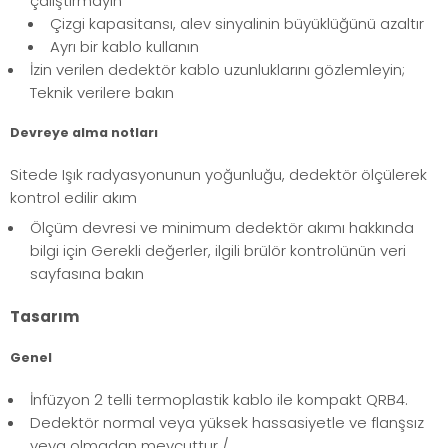
çalıştırmayın
Çizgi kapasitansı, alev sinyalinin büyüklüğünü azaltır
Ayrı bir kablo kullanın
İzin verilen dedektör kablo uzunluklarını gözlemleyin;
Teknik verilere bakın
Devreye alma notları
Sitede Işık radyasyonunun yoğunluğu, dedektör ölçülerek
kontrol edilir akım
Ölçüm devresi ve minimum dedektör akımı hakkında
bilgi için Gerekli değerler, ilgili brülör kontrolünün veri
sayfasına bakın
Tasarım
Genel
İnfüzyon 2 telli termoplastik kablo ile kompakt QRB4.
Dedektör normal veya yüksek hassasiyetle ve flanşsız
veya olmadan mevcuttur /