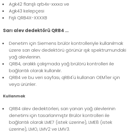
Agk42 flanşlı qrb4x-xxxxa ve
Agk43 kelepçesi
Fişli QRB4X-XXXXB
Sarı alev dedektörü QRB4 ...
Denetim için Siemens brülör kontrolleriyle kullanılmak
üzere sarı alev dedektörü görünür ışık spektrumundaki
yağ alevlerinin.
QRB4, aralıklı çalışmada yağ brülörü kontrolleri ile
bağlantılı olarak kullanılır.
QRB4 ve bu veri sayfası, qRB4'ü kullanan OEM'ler için
veya ürünler.
Kullanmak
QRB4 alev dedektörleri, sarı yanan yağ alevlerinin
denetimi için tasarlanmıştır Brülör kontrolleri ile
bağlantılı olarak LME7 (istek üzerine), LME8 (istek
üzerine), LMO, LMV2 ve LMV3.