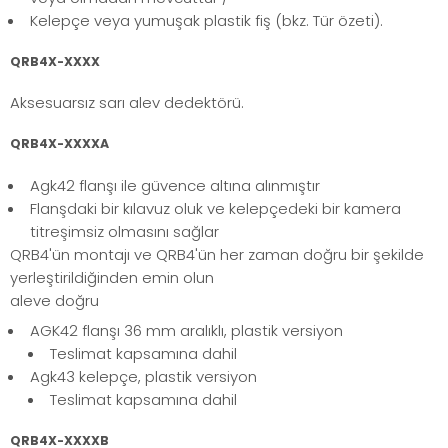
Kelepçe veya yumuşak plastik fiş (bkz. Tür özeti).
QRB4X-XXXX
Aksesuarsız sarı alev dedektörü.
QRB4X-XXXXA
Agk42 flanşı ile güvence altına alınmıştır
Flanşdaki bir kılavuz oluk ve kelepçedeki bir kamera
titreşimsiz olmasını sağlar
QRB4'ün montajı ve QRB4'ün her zaman doğru bir şekilde
yerleştirildiğinden emin olun
aleve doğru
AGK42 flanşı 36 mm aralıklı, plastik versiyon
Teslimat kapsamına dahil
Agk43 kelepçe, plastik versiyon
Teslimat kapsamına dahil
QRB4X-XXXXB