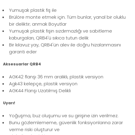
Yumuşak plastik fiş ile
Brülöre monte etmek için. Tüm bunlar, yanal bir oluklu
bir deliktir; anmak Boyutlar
Yumuşak plastik fişin sızdırmazlığı ve sabitleme
kaburgaları, QRB4'ü sıkıca tutun delik
Bir kılavuz yay, QRB4'ün alev ile doğru hizalanmasını
garanti eder
Aksesuarlar QRB4
AGK42 flanşı 36 mm aralıklı, plastik versiyon
Agk43 kelepçe, plastik versiyon
AGK44 Flanşı Uzatılmış Delikli
Uyarı!
Yoğuşma, buz oluşumu ve su girişine izin verilmez.
Bunu gözlemlememe, güvenlik fonksiyonlarına zarar
verme riski oluşturur ve