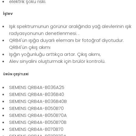
elektrik şoku riski.
İşlev
Işık spektrumunun görünür aralığında yağ alevlerinin ışık
radyasyonunun denetlenmesi. .
QRB4'ün ışığa duyarlı elemanı bir fotoğraf diyotudur.
QRB4'ün çıkış akımı
Işığın yoğunluğu arttıkça artar. Çıkış akımı,
Alev sinyalini oluşturmak için brülör kontrolü.
ÜRÜN ÇEŞİTLERİ
SIEMENS QRB4A-B036A25
SIEMENS QRB4A-B036B40
SIEMENS QRB4A-B036B40B
SIEMENS QRB4A-B050B70
SIEMENS QRB4A-B050B70A
SIEMENS QRB4A-B050B70B
SIEMENS QRB4A-B070B70