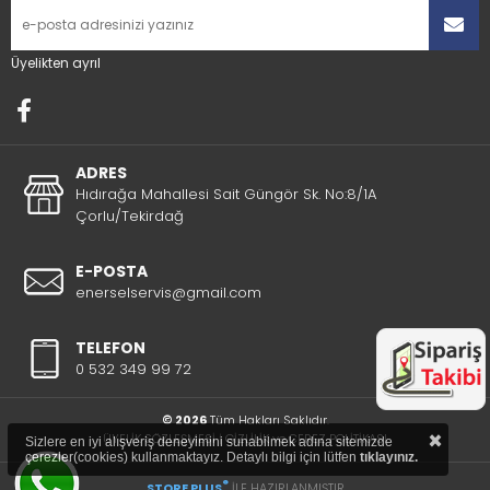
Üyelikten ayrıl
ADRES
Hıdırağa Mahallesi Sait Güngör Sk. No:8/1A
Çorlu/Tekirdağ
E-POSTA
enerselservis@gmail.com
TELEFON
0 532 349 99 72
© 2026
Tüm Hakları Saklıdır.
×
ÜYELİK SÖZLEŞMESİ
|
GİZLİLİK ve ÇEREZ POLİTİKASI
Sizlere en iyi alışveriş deneyimini sunabilmek adına sitemizde
çerezler(cookies) kullanmaktayız. Detaylı bilgi için lütfen
tıklayınız.
®
STORE PLUS
İLE HAZIRLANMIŞTIR