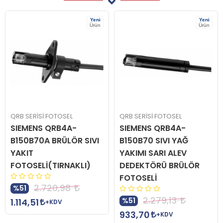
Yeni
Yeni
Ürün
Ürün
QRB SERİSİ FOTOSEL
QRB SERİSİ FOTOSEL
SIEMENS QRB4A-
SIEMENS QRB4A-
B150B70A BRÜLÖR SIVI
B150B70 SIVI YAĞ
YAKIT
YAKIMI SARI ALEV
FOTOSELİ(TIRNAKLI)
DEDEKTÖRÜ BRÜLÖR
FOTOSELİ
2.720,98
%51
2.279,13
%51
1.114,51
+KDV
933,70
+KDV