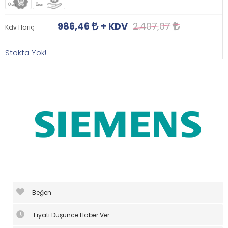
Ürün
Ürün
986,46
+ KDV
2.407,07
Kdv Hariç
Stokta Yok!
Beğen
Fiyatı Düşünce Haber Ver