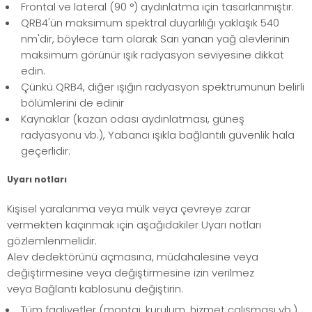
Frontal ve lateral (90 °) aydınlatma için tasarlanmıştır.
QRB4'ün maksimum spektral duyarlılığı yaklaşık 540
nm'dir, böylece tam olarak Sarı yanan yağ alevlerinin
maksimum görünür ışık radyasyon seviyesine dikkat
edin.
Çünkü QRB4, diğer ışığın radyasyon spektrumunun belirli
bölümlerini de edinir
Kaynaklar (kazan odası aydınlatması, güneş
radyasyonu vb.), Yabancı ışıkla bağlantılı güvenlik hala
geçerlidir.
Uyarı notları
Kişisel yaralanma veya mülk veya çevreye zarar
vermekten kaçınmak için aşağıdakiler Uyarı notları
gözlemlenmelidir.
Alev dedektörünü açmasına, müdahalesine veya
değiştirmesine veya değiştirmesine izin verilmez
veya Bağlantı kablosunu değiştirin.
Tüm faaliyetler (montaj, kurulum, hizmet çalışması vb.)