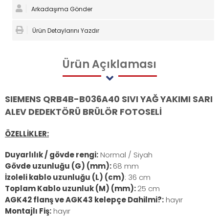
Arkadaşıma Gönder
Ürün Detaylarını Yazdır
Ürün
Açıklaması
SIEMENS QRB4B-B036A40 SIVI YAĞ YAKIMI SARI
ALEV DEDEKTÖRÜ BRÜLÖR FOTOSELİ
ÖZELLİKLER:
Duyarlılık / gövde rengi:
Normal / Siyah
Gövde uzunluğu (G) (mm):
68 mm
İzoleli kablo uzunluğu (L) (cm)
: 36 cm
Toplam Kablo uzunluk (M) (mm):
25 cm
AGK42 flanş ve AGK43 kelepçe Dahilmi?:
hayır
Montajlı Fiş:
hayır