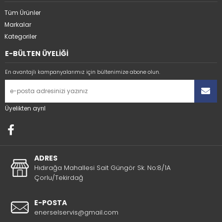
Tüm Ürünler
Markalar
Kategoriler
E-BÜLTEN ÜYELİĞİ
En avantajlı kampanyalarımız için bültenimize abone olun.
Üyelikten ayrıl
ADRES
Hıdırağa Mahallesi Sait Güngör Sk. No:8/1A
Çorlu/Tekirdağ
E-POSTA
enerselservis@gmail.com