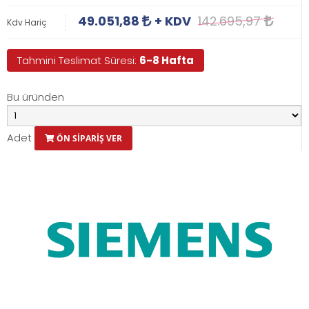
49.051,88
+ KDV
142.695,97
Kdv Hariç
Tahmini Teslimat Süresi:
6-8 Hafta
Bu üründen
Adet
ÖN SİPARİŞ VER