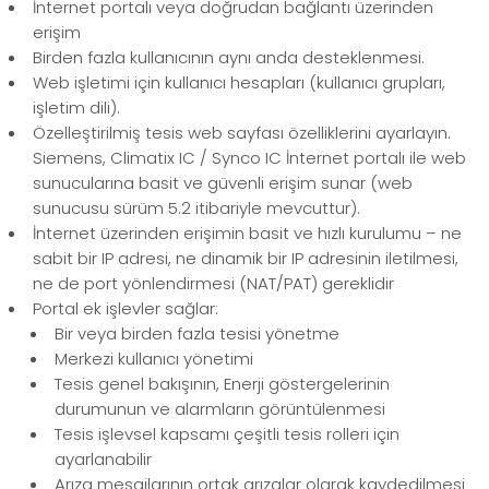
İnternet portalı veya doğrudan bağlantı üzerinden
erişim
Birden fazla kullanıcının aynı anda desteklenmesi.
Web işletimi için kullanıcı hesapları (kullanıcı grupları,
işletim dili).
Özelleştirilmiş tesis web sayfası özelliklerini ayarlayın.
Siemens, Climatix IC / Synco IC İnternet portalı ile web
sunucularına basit ve güvenli erişim sunar (web
sunucusu sürüm 5.2 itibariyle mevcuttur).
İnternet üzerinden erişimin basit ve hızlı kurulumu – ne
sabit bir IP adresi, ne dinamik bir IP adresinin iletilmesi,
ne de port yönlendirmesi (NAT/PAT) gereklidir
Portal ek işlevler sağlar:
Bir veya birden fazla tesisi yönetme
Merkezi kullanıcı yönetimi
Tesis genel bakışının, Enerji göstergelerinin
durumunun ve alarmların görüntülenmesi
Tesis işlevsel kapsamı çeşitli tesis rolleri için
ayarlanabilir
Arıza mesajlarının ortak arızalar olarak kaydedilmesi