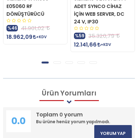
E05060 RF
ADET SYNCO CİHAZ
DÖNÜŞTÜRÜCÜ
İÇİN WEB SERVER, DC
24 V, IP30
41.901,02
%46
35.320,79
%59
18.962,09
+KDV
12.141,66
+KDV
Ürün
Yorumları
Toplam
yorum
0
0.0
Bu ürüne henüz yorum yapılmadı.
YORUM YAP