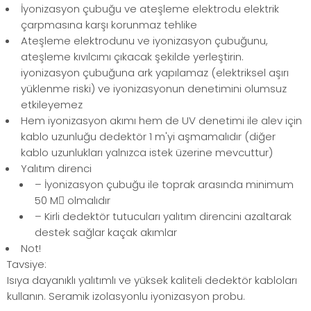
İyonizasyon çubuğu ve ateşleme elektrodu elektrik
çarpmasına karşı korunmaz tehlike
Ateşleme elektrodunu ve iyonizasyon çubuğunu,
ateşleme kıvılcımı çıkacak şekilde yerleştirin.
iyonizasyon çubuğuna ark yapılamaz (elektriksel aşırı
yüklenme riski) ve iyonizasyonun denetimini olumsuz
etkileyemez
Hem iyonizasyon akımı hem de UV denetimi ile alev için
kablo uzunluğu dedektör 1 m'yi aşmamalıdır (diğer
kablo uzunlukları yalnızca istek üzerine mevcuttur)
Yalıtım direnci
– İyonizasyon çubuğu ile toprak arasında minimum
50 M olmalıdır
– Kirli dedektör tutucuları yalıtım direncini azaltarak
destek sağlar kaçak akımlar
Not!
Tavsiye:
Isıya dayanıklı yalıtımlı ve yüksek kaliteli dedektör kabloları
kullanın. Seramik izolasyonlu iyonizasyon probu.