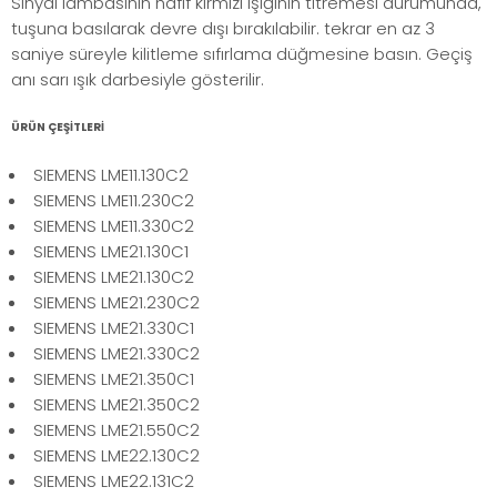
Sinyal lambasının hafif kırmızı ışığının titremesi durumunda,
tuşuna basılarak devre dışı bırakılabilir. tekrar en az 3
saniye süreyle kilitleme sıfırlama düğmesine basın. Geçiş
anı sarı ışık darbesiyle gösterilir.
ÜRÜN ÇEŞİTLERİ
SIEMENS LME11.130C2
SIEMENS LME11.230C2
SIEMENS LME11.330C2
SIEMENS LME21.130C1
SIEMENS LME21.130C2
SIEMENS LME21.230C2
SIEMENS LME21.330C1
SIEMENS LME21.330C2
SIEMENS LME21.350C1
SIEMENS LME21.350C2
SIEMENS LME21.550C2
SIEMENS LME22.130C2
SIEMENS LME22.131C2