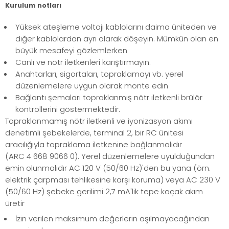
Kurulum notları
Yüksek ateşleme voltajı kablolarını daima üniteden ve
diğer kablolardan ayrı olarak döşeyin. Mümkün olan en
büyük mesafeyi gözlemlerken
Canlı ve nötr iletkenleri karıştırmayın.
Anahtarları, sigortaları, topraklamayı vb. yerel
düzenlemelere uygun olarak monte edin
Bağlantı şemaları topraklanmış nötr iletkenli brülör
kontrollerini göstermektedir.
Topraklanmamış nötr iletkenli ve iyonizasyon akımı
denetimli şebekelerde, terminal 2, bir RC ünitesi
aracılığıyla topraklama iletkenine bağlanmalıdır
(ARC 4 668 9066 0). Yerel düzenlemelere uyulduğundan
emin olunmalıdır AC 120 V (50/60 Hz)'den bu yana (örn.
elektrik çarpması tehlikesine karşı koruma) veya AC 230 V
(50/60 Hz) şebeke gerilimi 2,7 mA'lik tepe kaçak akım
üretir
İzin verilen maksimum değerlerin aşılmayacağından