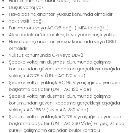
Hattaki tüm kontaklar kapalı, ısı talebi
Düşük voltaj yok
Hava basınç anahtarı yüksüz konumda olmalıdır
Yakıt valfi 1 bağlı
Fan motoru veya AGK25 bağlı (LME4'te değil...)
Alev dedektörü karartılmıştır ve yabancı ışık yoktur
Hava basınç anahtarı yüksüz konumda veya DBR1
olmalıdır
Yüksüz konumunda CPI veya DBR2
Şebeke voltajının düşmesi durumunda çalışma
konumundan güvenli kapatma gerçekleşir aşağıda
yaklaşık AC 75 V (UN = AC 120 V'de)
Şebeke voltajı yaklaşık AC 95 V'yi aştığında yeniden
başlatma başlatılır (UN = AC 120 V'de)
Şebeke voltajının düşmesi durumunda çalışma
konumundan güvenli kapatma gerçekleşir aşağıda
yaklaşık AC 165 V (UN = AC 230 V'de)
Şebeke voltajı yaklaşık AC 175 V'yi aştığında yeniden
başlatma başlatılır (UN = AC 230 V'de) En geç 24 saat
sürekli çalışmanın ardından brülör kontrolü