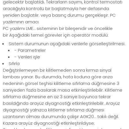
gelecektir başlatıldı. Tekrarların sayımı, kontrol termostatı
aracılığıyla kontrollü bir başlatmayla her defasında
yeniden başlatılır. veya basınç durumu gerçekleşir. PC
yazılımının amacı:
PC yazılımı LME… sisteminin bir bileşenidir ve öncelikle
bir Aşağıdaki temel görevler için operatör modülü:
Sistem durumunun aşağıdaki verilerle görselleştirilmesi:
- Parametreler
- Verileri işle
Sıfırla
Değiştirilemeyen bir kilitlemeden sonra kırmızı sinyal
lambası yanar. Bu durumda, hata koduna göre arıza
nedeninin görsel teşhisi kilitleme sıfırlama düğmesine 3
saniyeden fazla basılarak masa etkinleştirilebilir. Kilitleme
sıfırlama düğmesine en az 3 saniye boyunca tekrar
basıldığında arayüz diyagnostiği etkinleştirilebilir. Arayüz
diyagnostiği yalnızca kilitleme sıfırlama düğmesi
uzantısının olması durumunda çalışır AGK20… takılı değil.
Kazara arayüz diyagnostiği etkinleştirildiyse;