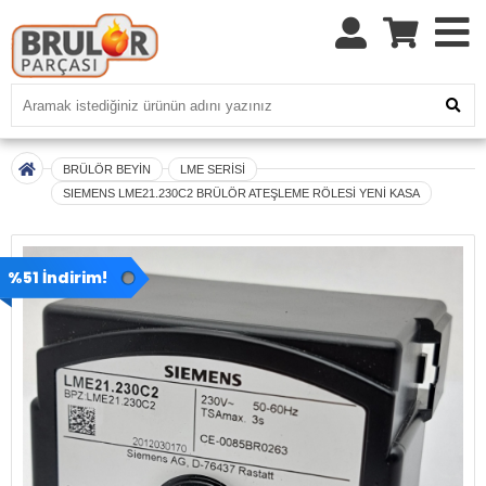
BRÜLÖR BEYİN
LME SERİSİ
SIEMENS LME21.230C2 BRÜLÖR ATEŞLEME RÖLESİ YENİ KASA
%51 İndirim!