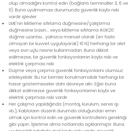
olup olmadığını kontrol edin (bağlantı terminaller 3, 6 ve
11). Buna uyulmaması durumunda güvenlik kaybı riski
vardır işlevler
LME'nin kilitleme sıfırlama düğmesine/çalıştırma
düğmesine basın... veya kilitleme sıfırlama AGK20
düğme uzantısı… yalnızca manuel olarak (en fazla
olmayan bir kuvvet uygulayarak) 10 N) herhangi bir alet
veya sivri uçlu nesne kullanmadan. Buna dikkat
edilmezse, bir güvenlik fonksiyonlarının kaybı riski ve
elektrik çarpması riski
Düşme veya çarpma güvenlik fonksiyonlarını olumsuz
etkileyebilir. Bu tür birimler konulmamalıdır herhangi bir
hasar göstermeseler dahi devreye alın. Eğer buna
dikkat edilmezse güvenlik fonksiyonlarının kaybı ve
elektrik çarpması riski vardır
Her çalışma yapıldığında (montaj, kurulum, servis işi
vb.), Kabloların düzenli durumda olduğundan emin
olmak için kontrol edin ve güvenlik kontrollerini gerektiği
gibi yapın. İşletime alma notlarında açıklanmıştır. Buna
uyulmadığı takdirde mal kaybı riski vardır. güvenlik