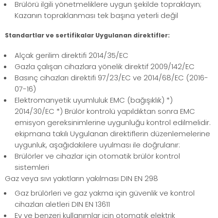
Brülörü ilgili yönetmeliklere uygun şekilde topraklayın;
Kazanın topraklanması tek başına yeterli değil
Standartlar ve sertifikalar Uygulanan direktifler:
Alçak gerilim direktifi 2014/35/EC
Gazla çalışan cihazlara yönelik direktif 2009/142/EC
Basınç cihazları direktifi 97/23/EC ve 2014/68/EC (2016-
07-16)
Elektromanyetik uyumluluk EMC (bağışıklık) *)
2014/30/EC *) Brülör kontrolü yapıldıktan sonra EMC
emisyon gereksinimlerine uygunluğu kontrol edilmelidir.
ekipmana takılı Uygulanan direktiflerin düzenlemelerine
uygunluk, aşağıdakilere uyulması ile doğrulanır:
Brülörler ve cihazlar için otomatik brülör kontrol
sistemleri
Gaz veya sıvı yakıtların yakılması DIN EN 298
Gaz brülörleri ve gaz yakma için güvenlik ve kontrol
cihazları aletleri DIN EN 13611
Ev ve benzeri kullanımlar için otomatik elektrik