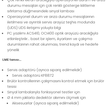
durumu mesajları için çok renkli gösterge kilitleme
sıfırlama düğmesindeki sinyal lambası
Operasyonel durum ve arıza durumu mesajlarının
iletilmesi ve ayrıntılı servis arayüz teşhis modunda
(UDS) UDS iletişimi yoluyla bilgi
PC yazılımı ACS410, OCI400 optik arayüzü aracılığıyla
etkinleştirilir... basit bir işlem, Ayarların ve çalışma
durumlarının rahat okunması, trend kaydı ve hedefe
yönelik
LME tanısı…
Servis adaptörü (ayrıca sipariş edilmelidir)
Servis adaptörü KF8872
Brülör kontrollerinin çalışmasını kontrol etmek için brülör
tesisi
Sinyal lambalarıyla fonksiyonel testler için
Ø 4 mm jaklarla dedektör akımını ölçmek için
Aksesuarlar (ayrıca sipariş edilmelidir)