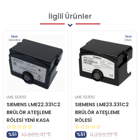
İlgili
Ürünler
Hızlı
Yeni
Gönderi
Ürün
LME SERİSİ
LME SERİSİ
SIEMENS LME22.331C2
SIEMENS LME23.331C2
BRÜLÖR ATEŞLEME
BRÜLÖR ATEŞLEME
RÖLESİ YENİ KASA
RÖLESİ
10.685,41
11.255,19
%51
%51