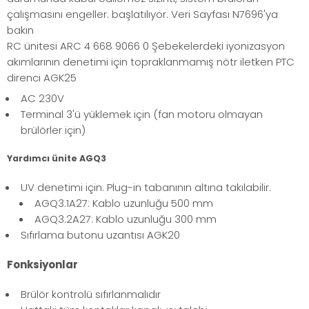
çalışmasını engeller. başlatılıyor. Veri Sayfası N7696'ya
bakın
RC ünitesi ARC 4 668 9066 0 Şebekelerdeki iyonizasyon
akımlarının denetimi için topraklanmamış nötr iletken PTC
direnci AGK25
AC 230V
Terminal 3'ü yüklemek için (fan motoru olmayan
brülörler için)
Yardımcı ünite AGQ3
UV denetimi için. Plug-in tabanının altına takılabilir.
AGQ3.1A27: Kablo uzunluğu 500 mm
AGQ3.2A27: Kablo uzunluğu 300 mm
Sıfırlama butonu uzantısı AGK20
Fonksiyonlar
Brülör kontrolü sıfırlanmalıdır