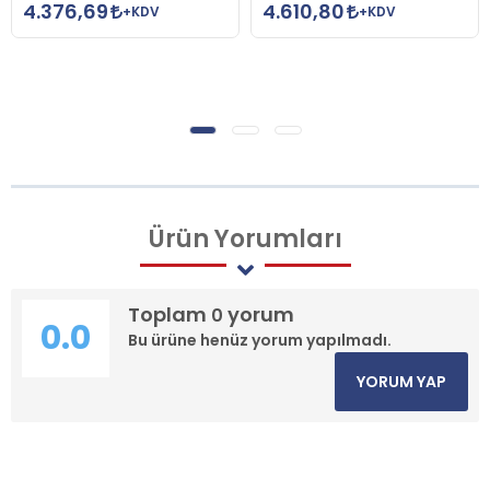
4.376,69
4.610,80
+KDV
+KDV
Ürün
Yorumları
Toplam
yorum
0
0.0
Bu ürüne henüz yorum yapılmadı.
YORUM YAP