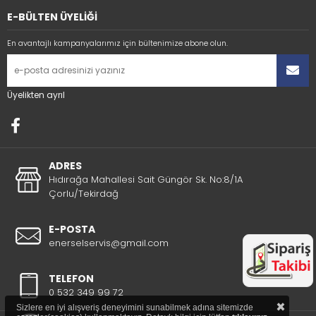
E-BÜLTEN ÜYELİĞİ
En avantajlı kampanyalarımız için bültenimize abone olun.
Üyelikten ayrıl
ADRES
Hıdırağa Mahallesi Sait Güngör Sk. No:8/1A
Çorlu/Tekirdağ
E-POSTA
enerselservis@gmail.com
TELEFON
0 532 349 99 72
×
Sizlere en iyi alışveriş deneyimini sunabilmek adına sitemizde