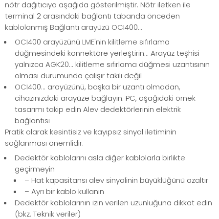
nötr dağıtıcıya aşağıda gösterilmiştir. Nötr iletken ile
terminal 2 arasındaki bağlantı tabanda önceden
kablolanmış Bağlantı arayüzü OCI400...
OCI400 arayüzünü LME'nin kilitleme sıfırlama
düğmesindeki konnektöre yerleştirin... Arayüz teşhisi
yalnızca AGK20... kilitleme sıfırlama düğmesi uzantısının
olması durumunda çalışır takılı değil
OCI400... arayüzünü, başka bir uzantı olmadan,
cihazınızdaki arayüze bağlayın. PC, aşağıdaki örnek
tasarımı takip edin Alev dedektörlerinin elektrik
bağlantısı
Pratik olarak kesintisiz ve kayıpsız sinyal iletiminin
sağlanması önemlidir:
Dedektör kablolarını asla diğer kablolarla birlikte
geçirmeyin
– Hat kapasitansı alev sinyalinin büyüklüğünü azaltır
– Ayrı bir kablo kullanın
Dedektör kablolarının izin verilen uzunluğuna dikkat edin
(bkz. Teknik veriler)