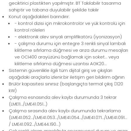
geciktirici plastikten yapılmıştır. BT Takılabilir tasarıma
sahiptir ve tabana duyulabilir şekilde takılır
Konut aşağıdakileri barındırır:
- kontrol dizisi için mikrokontrolör ve yük kontrolü için
kontrol röleleri
- elektronik alev sinyali amplifikatörü (iyonizasyon)
- çalışma durumu için entegre 3 renkli sinyal lambalı
kilitleme sıfırlama düğmesi ve arıza durumu mesajları
ve OCI400 arayüzünü bağlamak için soket... veya
kilitleme sıfırlama düğmesi uzantısı AGK20...
Sistemin güvenlikle ilgili tüm dijital giriş ve çıkışları
aşağıdaki araçlarla izlenir:bir iletişim geri bildirim ağının
Brülör kapasitesi sınırsız (başlangıçta termal çıkış 120
kW)
Çalışma esnasında alev kaybı durumunda 3 tekrar
(LME11…/LME41.051…)
Çalışma sırasında alev kaybı durumunda tekrarlama
(LME41.052…/LME41.053…/LME41.054…/LME41.071…/LME41.091…
/ LME41.092…/LME44.190...)
Çok renkli ekran aracılığıyla operasyonel durum ve arıza