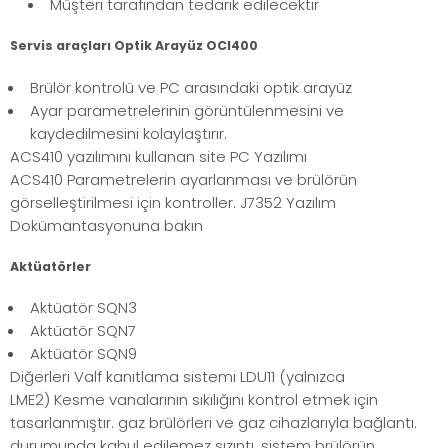
Müşteri tarafından tedarik edilecektir
Servis araçları Optik Arayüz OCI400
Brülör kontrolü ve PC arasındaki optik arayüz
Ayar parametrelerinin görüntülenmesini ve
kaydedilmesini kolaylaştırır.
ACS410 yazılımını kullanan site PC Yazılımı
ACS410 Parametrelerin ayarlanması ve brülörün
görselleştirilmesi için kontroller. J7352 Yazılım
Dokümantasyonuna bakın
Aktüatörler
Aktüatör SQN3
Aktüatör SQN7
Aktüatör SQN9
Diğerleri Valf kanıtlama sistemi LDU11 (yalnızca
LME2) Kesme vanalarının sıkılığını kontrol etmek için
tasarlanmıştır. gaz brülörleri ve gaz cihazlarıyla bağlantı.
durumunda kabul edilemez sızıntı, sistem brülörün