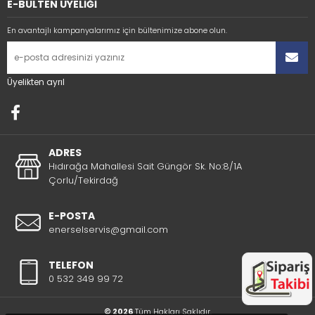
E-BÜLTEN ÜYELİĞİ
En avantajlı kampanyalarımız için bültenimize abone olun.
Üyelikten ayrıl
ADRES
Hıdırağa Mahallesi Sait Güngör Sk. No:8/1A
Çorlu/Tekirdağ
E-POSTA
enerselservis@gmail.com
TELEFON
0 532 349 99 72
© 2026
Tüm Hakları Saklıdır.