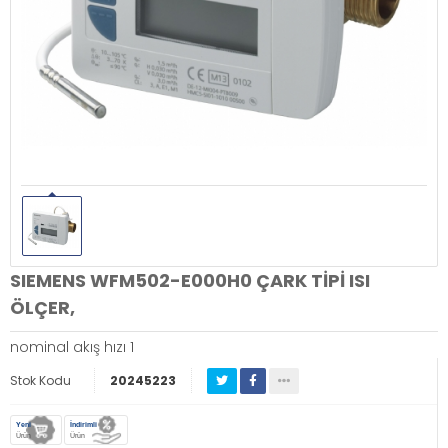
SIEMENS WFM502-E000H0 ÇARK TİPİ ISI
ÖLÇER,
nominal akış hızı 1
Stok Kodu
20245223
Yeni
İndirimli
Ürün
Ürün