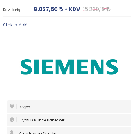
8.027,50
+ KDV
15.230,19
Kdv Hariç
Stokta Yok!
Beğen
Fiyatı Düşünce Haber Ver
Arkadaşıma Gönder