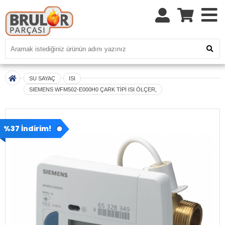
SU SAYAÇ
ISI
SIEMENS WFM502-E000H0 ÇARK TİPİ ISI ÖLÇER,
%37 İndirim!