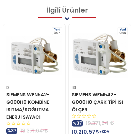
İlgili
Ürünler
Yeni
Yeni
Ürün
Ürün
ISI
ISI
SIEMENS WFN542-
SIEMENS WFM542-
G000H0 KOMBİNE
G000H0 ÇARK TİPİ ISI
ISITMA/SOĞUTMA
ÖLÇER
ENERJİ SAYACI
19.371,64
%37
19.371,64
%37
10.210,57
+KDV