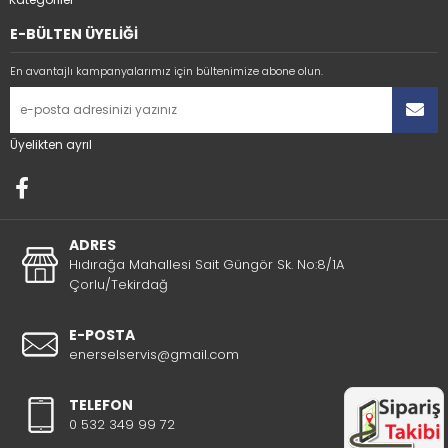
E-BÜLTEN ÜYELİĞİ
En avantajlı kampanyalarımız için bültenimize abone olun.
Üyelikten ayrıl
ADRES
Hıdırağa Mahallesi Sait Güngör Sk. No:8/1A
Çorlu/Tekirdağ
E-POSTA
enerselservis@gmail.com
TELEFON
0 532 349 99 72