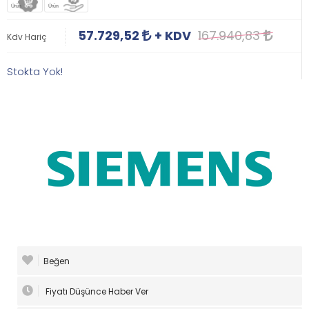
Ürün
Ürün
57.729,52
+ KDV
167.940,83
Kdv Hariç
Stokta Yok!
Beğen
Fiyatı Düşünce Haber Ver