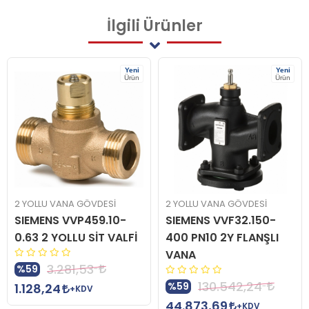
İlgili
Ürünler
Yeni
Yeni
Ürün
Ürün
2 YOLLU VANA GÖVDESİ
2 YOLLU VANA GÖVDESİ
SIEMENS VVP459.10-
SIEMENS VVF32.150-
0.63 2 YOLLU SİT VALFİ
400 PN10 2Y FLANŞLI
VANA
3.281,53
%59
130.542,24
%59
1.128,24
+KDV
44.873,69
+KDV