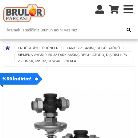
ENDÜSTRİYEL ÜRÜNLER
FARK SIVI BASINÇ REGÜLATÖRÜ
SIEMENS VHG519L50-32 FARK BASINÇ REGÜLATÖRÜ, DIŞ DİŞLİ, PN
25, DN 50, KVS 32, DPW 40…220 KPA
%59 İndirim!