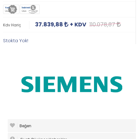
Yeni
İndirimli
Ürün
Ürün
37.839,88
+ KDV
110.078,87
Kdv Hariç
Stokta Yok!
Beğen