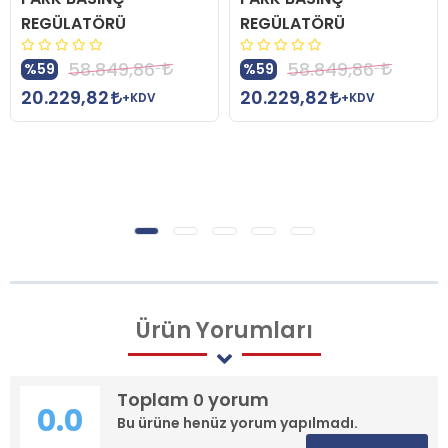
REGÜLATÖRÜ
REGÜLATÖRÜ
58.849,86
58.849,86
%59
%59
20.229,82
20.229,82
+KDV
+KDV
Ürün
Yorumları
Toplam
yorum
0
0.0
Bu ürüne henüz yorum yapılmadı.