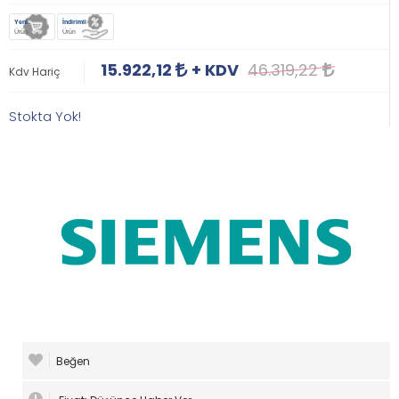
Yeni
İndirimli
Ürün
Ürün
15.922,12
+ KDV
46.319,22
Kdv Hariç
Stokta Yok!
Beğen