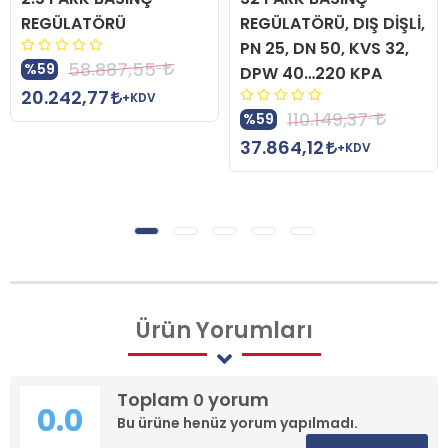
REGÜLATÖRÜ
REGÜLATÖRÜ, DIŞ DİŞLİ,
PN 25, DN 50, KVS 32,
58.887,55
%59
DPW 40…220 KPA
20.242,77
+KDV
110.149,37
%59
37.864,12
+KDV
Ürün
Yorumları
Toplam
yorum
0
0.0
Bu ürüne henüz yorum yapılmadı.