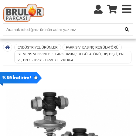
ENDÜSTRİYEL ÜRÜNLER
FARK SIVI BASINÇ REGÜLATÖRÜ
SIEMENS VHG519L15-5 FARK BASINÇ REGÜLATÖRÜ, DIŞ DİŞLİ, PN
25, DN 15, KVS 5, DPW 30…210 KPA
%59 İndirim!