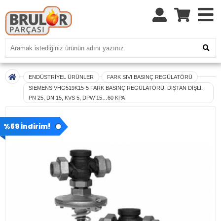
ENDÜSTRİYEL ÜRÜNLER
FARK SIVI BASINÇ REGÜLATÖRÜ
SIEMENS VHG519K15-5 FARK BASINÇ REGÜLATÖRÜ, DIŞTAN DİŞLİ,
PN 25, DN 15, KVS 5, DPW 15…60 KPA
%59 İndirim!