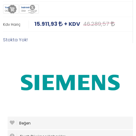
Yeni
İndirimli
Ürün
Ürün
15.911,93
+ KDV
46.289,57
Kdv Hariç
Stokta Yok!
Beğen