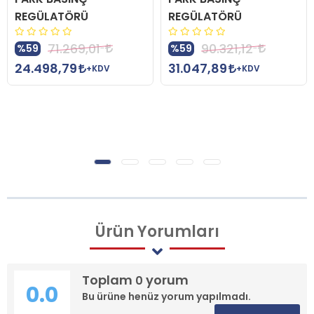
REGÜLATÖRÜ
REGÜLATÖRÜ
71.269,01
90.321,12
%59
%59
24.498,79
31.047,89
+KDV
+KDV
Ürün
Yorumları
Toplam
yorum
0
0.0
Bu ürüne henüz yorum yapılmadı.