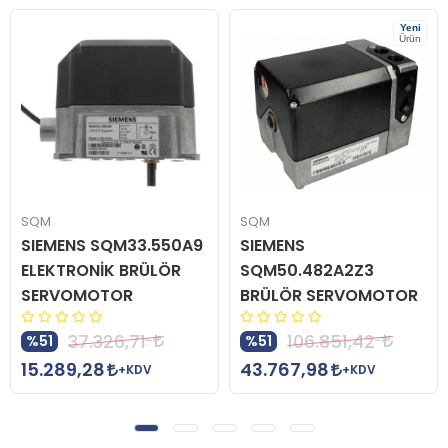
Yeni
Ürün
SQM
SQM
SIEMENS SQM33.550A9
SIEMENS
ELEKTRONİK BRÜLÖR
SQM50.482A2Z3
SERVOMOTOR
BRÜLÖR SERVOMOTOR
37.326,71
106.851,42
%51
%51
15.289,28
43.767,98
+KDV
+KDV