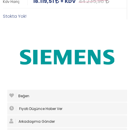
18.119,51
+ KDV
44.235,98
Kdv Hariç
Stokta Yok!
Beğen
Fiyatı Düşünce Haber Ver
Arkadaşıma Gönder