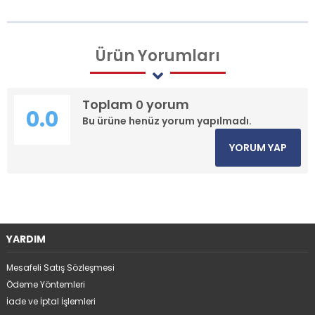
Ürün
Yorumları
Toplam
yorum
0
0.0
Bu ürüne henüz yorum yapılmadı.
YORUM YAP
YARDIM
Mesafeli Satış Sözleşmesi
Ödeme Yöntemleri
İade ve İptal İşlemleri