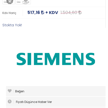
Ürün
Ürün
517,16
+ KDV
1.504,60
Kdv Hariç
Stokta Yok!
Beğen
Fiyatı Düşünce Haber Ver