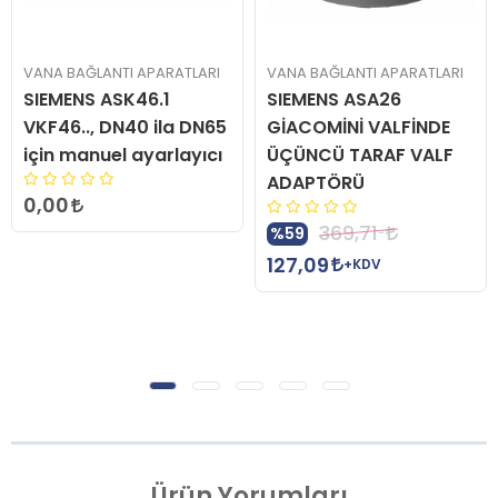
VANA BAĞLANTI APARATLARI
VANA BAĞLANTI APARATLARI
SIEMENS ASK46.1
SIEMENS ASA26
VKF46.., DN40 ila DN65
GİACOMİNİ VALFİNDE
için manuel ayarlayıcı
ÜÇÜNCÜ TARAF VALF
ADAPTÖRÜ
0,00
369,71
%59
127,09
+KDV
Ürün
Yorumları