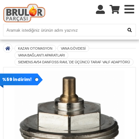
KAZAN OTOMASYON
VANA GÖVDESİ
VANA BAĞLANTI APARATLARI
SIEMENS AV54 DANFOSS RAVL´DE ÜÇÜNCÜ TARAF VALF ADAPTÖRÜ
%59 İndirim!