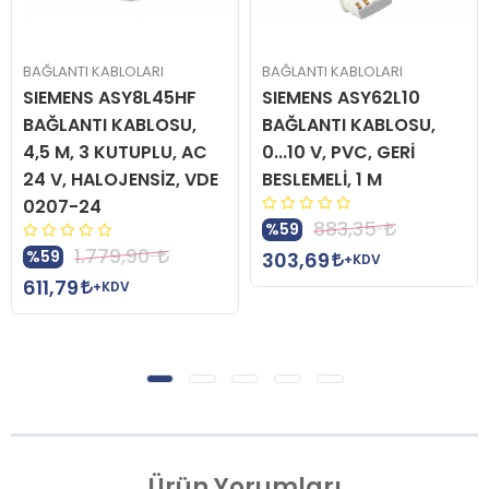
BAĞLANTI KABLOLARI
BAĞLANTI KABLOLARI
SIEMENS ASY8L45HF
SIEMENS ASY62L10
BAĞLANTI KABLOSU,
BAĞLANTI KABLOSU,
4,5 M, 3 KUTUPLU, AC
0...10 V, PVC, GERİ
24 V, HALOJENSİZ, VDE
BESLEMELİ, 1 M
0207-24
883,35
%59
1.779,90
%59
303,69
+KDV
611,79
+KDV
Ürün
Yorumları