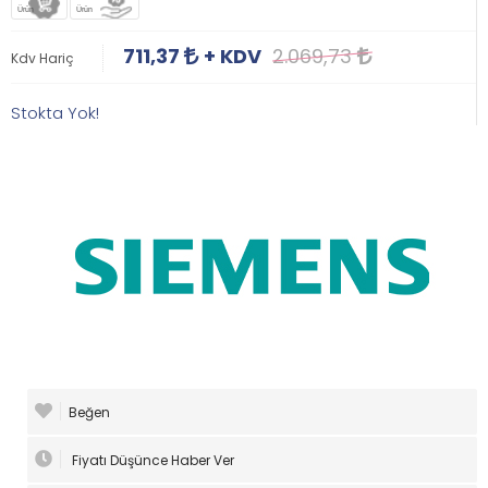
Ürün
Ürün
711,37
+ KDV
2.069,73
Kdv Hariç
Stokta Yok!
Beğen
Fiyatı Düşünce Haber Ver