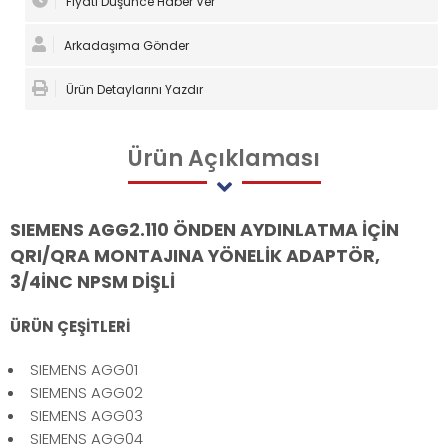
Fiyatı Düşünce Haber Ver
Arkadaşıma Gönder
Ürün Detaylarını Yazdır
Ürün
Açıklaması
SIEMENS AGG2.110 ÖNDEN AYDINLATMA İÇİN
QRI/QRA MONTAJINA YÖNELİK ADAPTÖR,
3/4İNC NPSM DİŞLİ
ÜRÜN ÇEŞİTLERİ
SIEMENS AGG01
SIEMENS AGG02
SIEMENS AGG03
SIEMENS AGG04