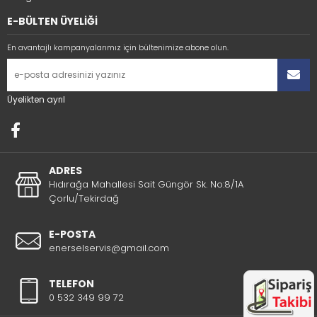
E-BÜLTEN ÜYELİĞİ
En avantajlı kampanyalarımız için bültenimize abone olun.
Üyelikten ayrıl
ADRES
Hıdırağa Mahallesi Sait Güngör Sk. No:8/1A
Çorlu/Tekirdağ
E-POSTA
enerselservis@gmail.com
TELEFON
0 532 349 99 72