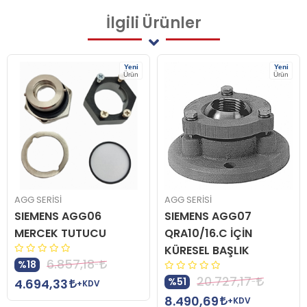
İlgili
Ürünler
Yeni
Yeni
Ürün
Ürün
AGG SERİSİ
AGG SERİSİ
SIEMENS AGG06
SIEMENS AGG07
MERCEK TUTUCU
QRA10/16.C İÇİN
KÜRESEL BAŞLIK
6.857,18
%18
20.727,17
%51
4.694,33
+KDV
8.490,69
+KDV