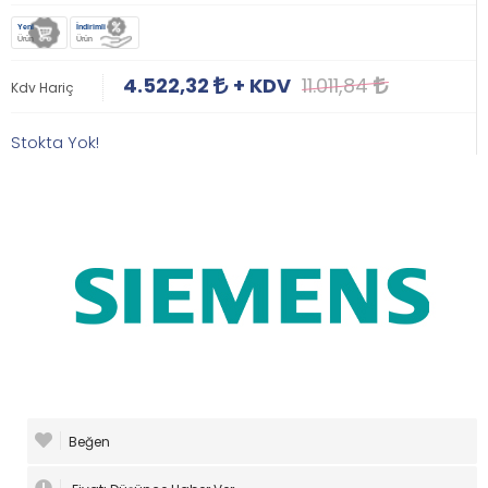
Yeni
İndirimli
Ürün
Ürün
4.522,32
+ KDV
11.011,84
Kdv Hariç
Stokta Yok!
Beğen