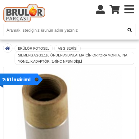
BRÜLÖR FOTOSEL
AGG SERİSİ
SIEMENS AGG2.110 ÖNDEN AYDINLATMA İÇİN QRI/QRA MONTAJINA
YÖNELİK ADAPTÖR, 3/4İNC NPSM DİŞLİ
%51 İndirim!