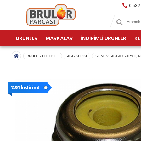
0 532
ÜRÜNLER
MARKALAR
İNDİRİMLİ ÜRÜNLER
KL
BRÜLÖR FOTOSEL
AGG SERİSİ
SIEMENS AGG09 RAR9 İÇİN
%51 İndirim!