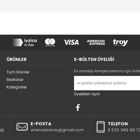
ÜRÜNLER
E-BÜLTEN ÜYELİĞİ
En avantajlı kampanyalarımız için bült
Tüm Ürünler
Markalar
Kategoriler
Üyelikten ayrıl
E-POSTA
TELEFON
ağ
enerselservis@gmail.com
0 532 349 99 7