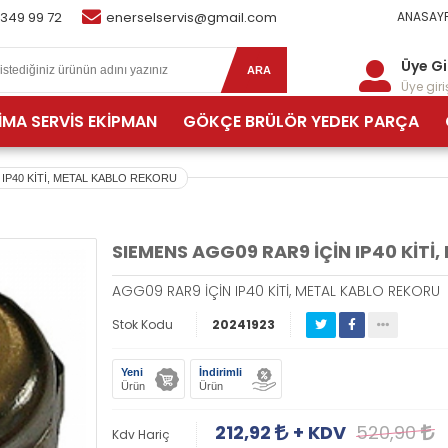
 349 99 72
enerselservis@gmail.com
ANASAYF
Üye Gi
ARA
Üye giriş
İMA SERVİS EKİPMAN
GÖKÇE BRÜLÖR YEDEK PARÇA
 IP40 KİTİ, METAL KABLO REKORU
SIEMENS AGG09 RAR9 İÇİN IP40 KİTİ
AGG09 RAR9 İÇİN IP40 KİTİ, METAL KABLO REKORU
Stok Kodu
20241923
Yeni
İndirimli
Ürün
Ürün
212,92
+ KDV
520,90
Kdv Hariç