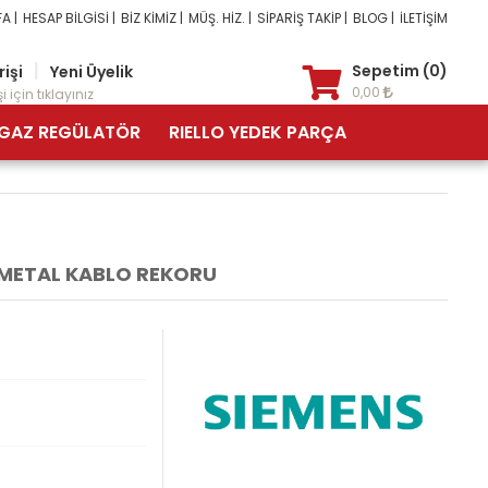
A |
HESAP BİLGİSİ |
BİZ KİMİZ |
MÜŞ. HİZ. |
SİPARİŞ TAKİP |
BLOG |
İLETİŞİM
|
Sepetim (0)
rişi
Yeni Üyelik
0,00
i için tıklayınız
GAZ REGÜLATÖR
RIELLO YEDEK PARÇA
, METAL KABLO REKORU