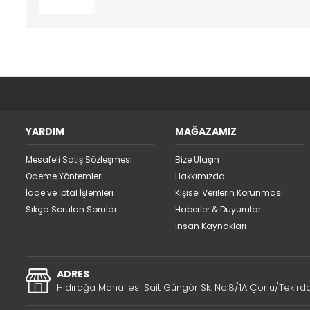
YARDIM
MAĞAZAMIZ
Mesafeli Satış Sözleşmesi
Bize Ulaşın
Ödeme Yöntemleri
Hakkımızda
İade ve İptal İşlemleri
Kişisel Verilerin Korunması
Sıkça Sorulan Sorular
Haberler & Duyurular
İnsan Kaynakları
ADRES
Hıdırağa Mahallesi Sait Güngör Sk. No:8/1A Çorlu/Tekird