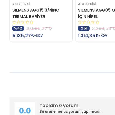
AGG SERİSİ
AGG SERİSİ
SIEMENS AGG15 3/4İNC
SIEMENS AGG05 Q
TERMAL BARİYER
İÇİN NİPEL
10.695,27
3.208,58
%42
%51
5.135,27
1.314,35
+KDV
+KDV
Toplam
yorum
0
0.0
Bu ürüne henüz yorum yapılmadı.