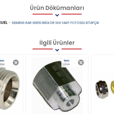
Ürün
Dökümanları
NUEL
-
SIEMENS RAR SERİSİ BRÜLÖR SIVI YAKIT FOTOSELİ KİTAPÇIK
İlgili
Ürünler
eni
Yeni
rün
Ürün