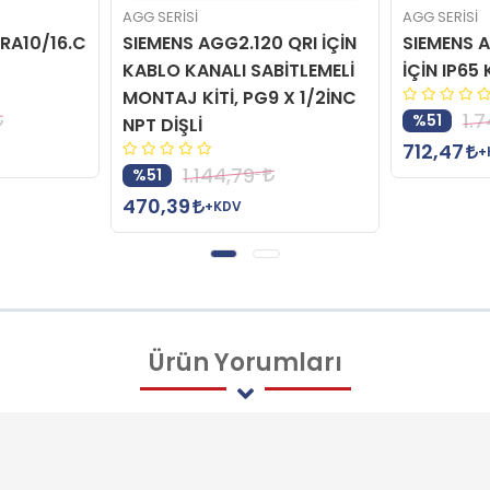
AGG SERİSİ
AGG SERİSİ
RA10/16.C
SIEMENS AGG2.120 QRI İÇİN
SIEMENS 
KABLO KANALI SABİTLEMELİ
İÇİN IP65 
MONTAJ KİTİ, PG9 X 1/2İNC
1.
%51
NPT DİŞLİ
712,47
+
1.144,79
%51
470,39
+KDV
Ürün
Yorumları