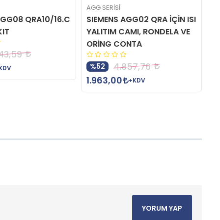
AGG SERİSİ
AG
AGG08 QRA10/16.C
SIEMENS AGG02 QRA İÇİN ISI
S
KIT
YALITIM CAMI, RONDELA VE
İ
ORİNG CONTA
743,59
4.857,76
%52
8
KDV
1.963,00
+KDV
YORUM YAP