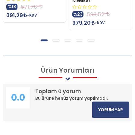
MEMESİ
571,76
%18
593,52
%23
391,29
+KDV
379,20
+KDV
Ürün
Yorumları
Toplam
yorum
0
0.0
Bu ürüne henüz yorum yapılmadı.
YORUM YAP