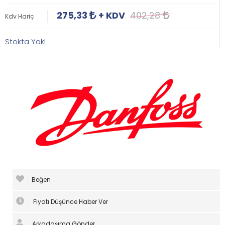
275,33
+ KDV
402,28
Kdv Hariç
Stokta Yok!
Beğen
Fiyatı Düşünce Haber Ver
Arkadaşıma Gönder