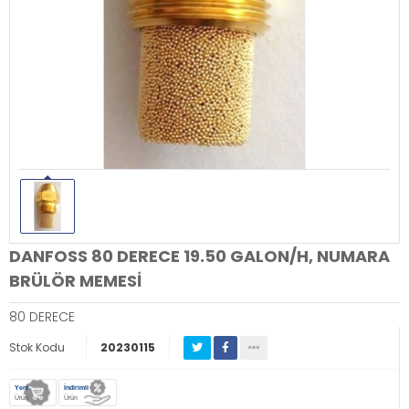
DANFOSS 80 DERECE 19.50 GALON/H, NUMARA
BRÜLÖR MEMESİ
80 DERECE
Stok Kodu
20230115
Yeni
İndirimli
Ürün
Ürün