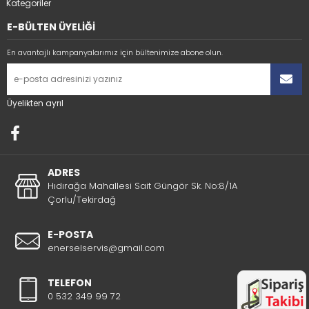
Kategoriler
E-BÜLTEN ÜYELİĞİ
En avantajlı kampanyalarımız için bültenimize abone olun.
Üyelikten ayrıl
ADRES
Hıdırağa Mahallesi Sait Güngör Sk. No:8/1A
Çorlu/Tekirdağ
E-POSTA
enerselservis@gmail.com
TELEFON
0 532 349 99 72