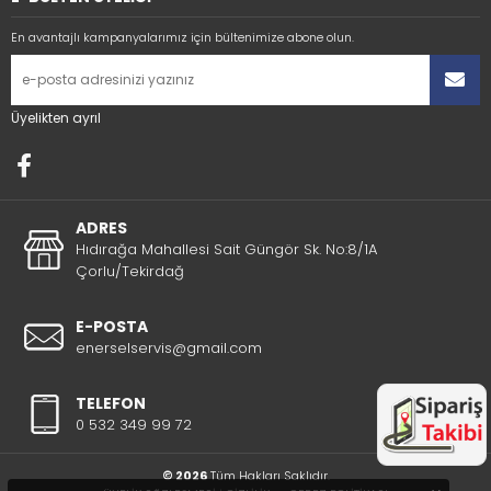
En avantajlı kampanyalarımız için bültenimize abone olun.
Üyelikten ayrıl
ADRES
Hıdırağa Mahallesi Sait Güngör Sk. No:8/1A
Çorlu/Tekirdağ
E-POSTA
enerselservis@gmail.com
TELEFON
0 532 349 99 72
© 2026
Tüm Hakları Saklıdır.