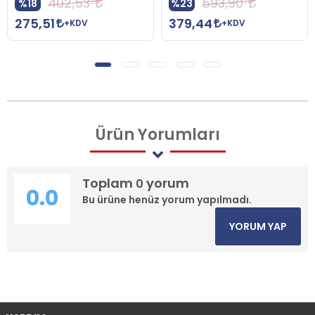
402,53
593,90
%18
%23
275,51
379,44
+KDV
+KDV
Ürün
Yorumları
Toplam
yorum
0
0.0
Bu ürüne henüz yorum yapılmadı.
YORUM YAP