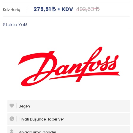
275,51
+ KDV
402,53
Kdv Hariç
Stokta Yok!
Beğen
Fiyatı Düşünce Haber Ver
Arkadaşıma Gönder