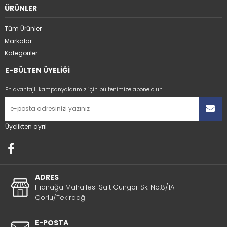
ÜRÜNLER
Tüm Ürünler
Markalar
Kategoriler
E-BÜLTEN ÜYELİĞİ
En avantajlı kampanyalarımız için bültenimize abone olun.
Üyelikten ayrıl
ADRES
Hıdırağa Mahallesi Sait Güngör Sk. No:8/1A
Çorlu/Tekirdağ
E-POSTA