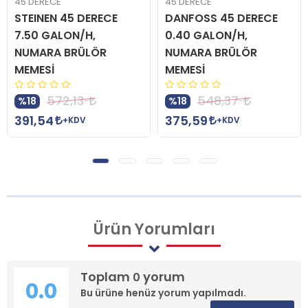
45 DERECE
45 DERECE
STEINEN 45 DERECE
DANFOSS 45 DERECE
7.50 GALON/H,
0.40 GALON/H,
NUMARA BRÜLÖR
NUMARA BRÜLÖR
MEMESİ
MEMESİ
572,13
548,37
%18
%18
391,54
375,59
+KDV
+KDV
Ürün
Yorumları
Toplam
yorum
0
0.0
Bu ürüne henüz yorum yapılmadı.