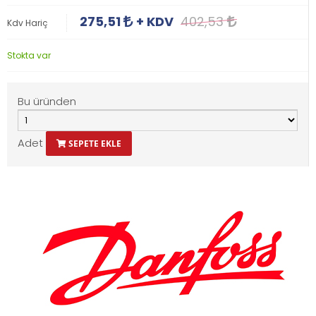
275,51
+ KDV
402,53
Kdv Hariç
Stokta var
Bu üründen
Adet
SEPETE EKLE