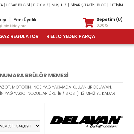
A |
HESAP BİLGİSİ |
BİZ KİMİZ |
MÜŞ. HİZ. |
SİPARİŞ TAKİP |
BLOG |
İLETİŞİM
|
Sepetim (0)
rişi
Yeni Üyelik
0,00
i için tıklayınız
GAZ REGÜLATÖR
RIELLO YEDEK PARÇA
, NUMARA BRÜLÖR MEMESİ
MAZOT, MOTORİN, İNCE YAĞ YAKMADA KULLANILIR.DELAVAN,
N YAĞ YAKICI NOZULLAR ÜRETİR / S CST). 13 MM2´YE KADAR