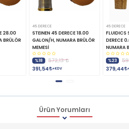
45 DERECE
45 DERECE
E 28.00
STEINEN 45 DERECE 18.00
FLUIDICS 
A BRÜLÖR
GALON/H, NUMARA BRÜLÖR
DERECE 0
MEMESİ
NUMARA B
572,13
59
%18
%23
391,54
379,44
+KDV
Ürün
Yorumları