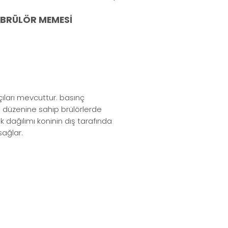
 BRÜLÖR MEMESİ
çıları mevcuttur. basınç
va düzenine sahip brülörlerde
ık dağılımı koninin dış tarafında
sağlar.