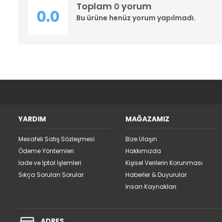
Toplam
yorum
0
0.0
Bu ürüne henüz yorum yapılmadı.
YARDIM
MAĞAZAMIZ
Mesafeli Satış Sözleşmesi
Bize Ulaşın
Ödeme Yöntemleri
Hakkımızda
İade ve İptal İşlemleri
Kişisel Verilerin Korunması
Sıkça Sorulan Sorular
Haberler & Duyurular
İnsan Kaynakları
ADRES