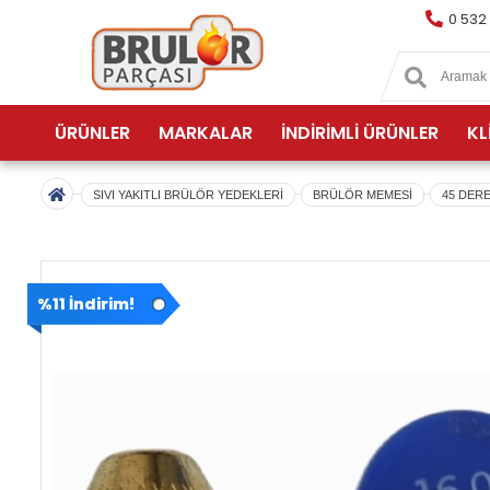
0 532
ÜRÜNLER
MARKALAR
İNDİRİMLİ ÜRÜNLER
KL
SIVI YAKITLI BRÜLÖR YEDEKLERİ
BRÜLÖR MEMESİ
45 DER
%11 İndirim!