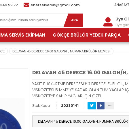
 349 99 72
enerselservis@gmail.com
ANASAYF
Üye Gi
ARA
Üye giriş
İMA SERVİS EKİPMAN
GÖKÇE BRÜLÖR YEDEK PARÇA
ECE
DELAVAN 45 DERECE 16.00 GALON/H, NUMARA BRÜLÖR MEMESİ
DELAVAN 45 DERECE 16.00 GALON/H
YAKIT PÜSKÜRTME DERECESİ 60 DERECE. FUEL OİL, 
VİSKOZİTESİ 5 MM2´YE KADAR OLAN TÜM YAĞLAR İÇİ
VİSKOZİTEYE SAHİP YAĞLAR İÇİN ÖZEL
Stok Kodu
20230141