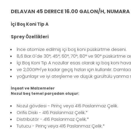
DELAVAN 45 DERECE 16.00 GALON/H, NUMARA
İçi Boş Koni Tip A
Sprey Özellikleri
İnce atomize edilmiş içi boş koni püskürtme deseni.
8,6 Bar.G'de 30°, 45°, 60°, 70°, 80° ve 90° püskürtme a
İçi Boş Koni Tip A nozullar esas olarak içi boş koni ha
ve 2,00GPH'ye kadar geçiş hızları için kullanılır. Damlac
yoğunlaşır ve iyi ateşleme ve düşük gürültülü yanma 
İnşaat ve Malzemeler
Nozul beş temel parçadan oluşur:
Nozul gövdesi - Pirinç veya 416 Paslanmaz Çelik.
Orifis Diski - 416 Paslanmaz Çelik.*
Distribütör - 416 Paslanmaz Çelik.*
Tutucu - Pirinç veya 416 Paslanmaz Çelik.*