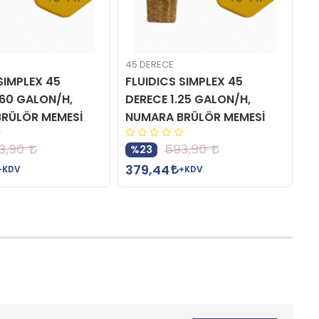
45 DERECE
45
SIMPLEX 45
FLUIDICS SIMPLEX 45
D
.60 GALON/H,
DERECE 1.25 GALON/H,
G
RÜLÖR MEMESİ
NUMARA BRÜLÖR MEMESİ
M
3,90
593,90
%23
379,44
3
+KDV
+KDV