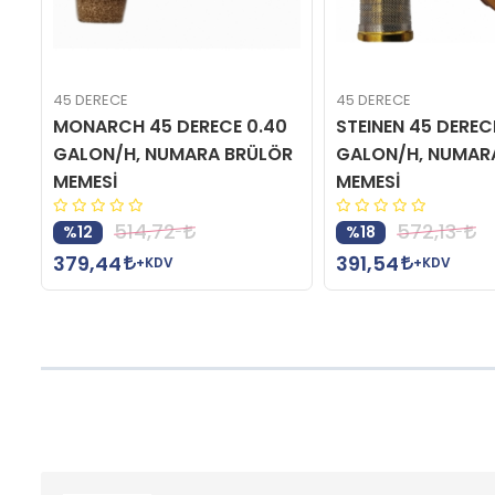
45 DERECE
45 DERECE
0
MONARCH 45 DERECE 0.40
STEINEN 45 DEREC
R
GALON/H, NUMARA BRÜLÖR
GALON/H, NUMAR
MEMESİ
MEMESİ
514,72
572,13
%12
%18
379,44
391,54
+KDV
+KDV