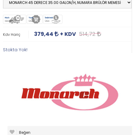
Hızlı
Yeni
İndirimli
Gönderi
Ürün
Ürün
379,44
+ KDV
514,72
Kdv Hariç
Stokta Yok!
Beğen