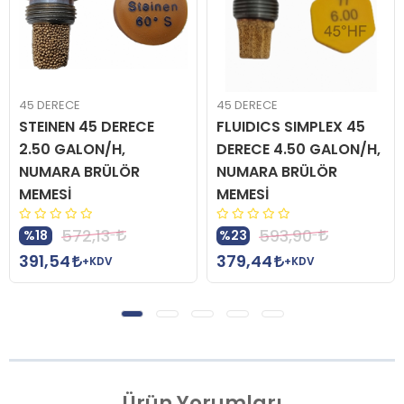
45 DERECE
45 DERECE
STEINEN 45 DERECE
FLUIDICS SIMPLEX 45
2.50 GALON/H,
DERECE 4.50 GALON/H,
NUMARA BRÜLÖR
NUMARA BRÜLÖR
MEMESİ
MEMESİ
572,13
593,90
%18
%23
391,54
379,44
+KDV
+KDV
Ürün
Yorumları