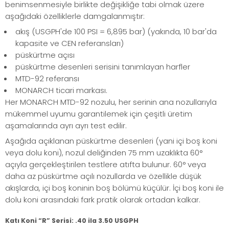
benimsenmesiyle birlikte değişikliğe tabi olmak üzere
aşağıdaki özelliklerle damgalanmıştır:
akış (USGPH'de 100 PSI = 6,895 bar) (yakında, 10 bar'da
kapasite ve CEN referansları)
püskürtme açısı
püskürtme desenleri serisini tanımlayan harfler
MTD-92 referansı
MONARCH ticari markası.
Her MONARCH MTD-92 nozulu, her serinin ana nozullarıyla
mükemmel uyumu garantilemek için çeşitli üretim
aşamalarında ayrı ayrı test edilir.
Aşağıda açıklanan püskürtme desenleri (yani içi boş koni
veya dolu koni), nozul deliğinden 75 mm uzaklıkta 60°
açıyla gerçekleştirilen testlere atıfta bulunur. 60° veya
daha az püskürtme açılı nozullarda ve özellikle düşük
akışlarda, içi boş koninin boş bölümü küçülür. İçi boş koni ile
dolu koni arasındaki fark pratik olarak ortadan kalkar.
Katı Koni “R” Serisi: .40 ila 3.50 USGPH