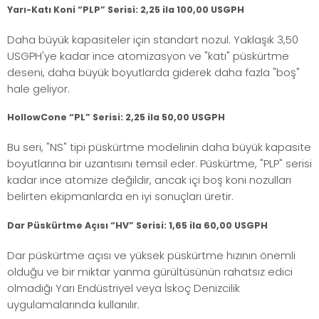
Yarı-Katı Koni “PLP” Serisi: 2,25 ila 100,00 USGPH
Daha büyük kapasiteler için standart nozul. Yaklaşık 3,50
USGPH'ye kadar ince atomizasyon ve "katı" püskürtme
deseni, daha büyük boyutlarda giderek daha fazla "boş"
hale geliyor.
HollowCone “PL” Serisi: 2,25 ila 50,00 USGPH
Bu seri, "NS" tipi püskürtme modelinin daha büyük kapasite
boyutlarına bir uzantısını temsil eder. Püskürtme, "PLP" serisi
kadar ince atomize değildir, ancak içi boş koni nozulları
belirten ekipmanlarda en iyi sonuçları üretir.
Dar Püskürtme Açısı “HV” Serisi: 1,65 ila 60,00 USGPH
Dar püskürtme açısı ve yüksek püskürtme hızının önemli
olduğu ve bir miktar yanma gürültüsünün rahatsız edici
olmadığı Yarı Endüstriyel veya İskoç Denizcilik
uygulamalarında kullanılır.