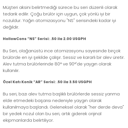
Müşteri aksini belirtmediği sürece bu seri düzenli olarak
tedarik edilir. Çoğu brülör için uygun, çok yönlü iyi bir
nozuldur. Yağın atomizasyonu "NS" serisindeki kadar iyi
değildir.
HollowCons “NS” Serisi: .50 ila 2.00 USGPH
Bu Seri, olağanüstü ince atomizasyonu sayesinde birçok
brülörde en iyi şekilde çalışır. Sessiz ve kararlı bir alev üretir.
Alev tutma brülörlerinde 80° ve 90°'de yaygın olarak
kullanılır.
Özel Katı Konik “AR” Serisi: .50 ila 3.50 USGPH
Bu seri, bazı alev tutma başlıklı brülörlerde sessiz yanma
elde etmedeki başarısı nedeniyle yaygın olarak
kullanılmaya başlandı. Geleneksel olarak "her derde deva"
bir yedek nozul olan bu seri, artık giderek orijinal
ekipmanlarda belirtiliyor.