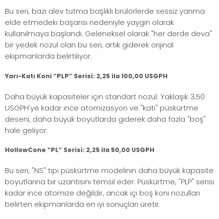
Bu seri, bazı alev tutma başlıklı brülörlerde sessiz yanma
elde etmedeki başarısı nedeniyle yaygın olarak
kullanılmaya başlandı. Geleneksel olarak "her derde deva"
bir yedek nozul olan bu seri, artık giderek orijinal
ekipmanlarda belirtiliyor.
Yarı-Katı Koni “PLP” Serisi: 2,25 ila 100,00 USGPH
Daha büyük kapasiteler için standart nozul. Yaklaşık 3,50
USGPH'ye kadar ince atomizasyon ve "katı" püskürtme
deseni, daha büyük boyutlarda giderek daha fazla "boş"
hale geliyor.
HollowCone “PL” Serisi: 2,25 ila 50,00 USGPH
Bu seri, "NS" tipi püskürtme modelinin daha büyük kapasite
boyutlarına bir uzantısını temsil eder. Püskürtme, "PLP" serisi
kadar ince atomize değildir, ancak içi boş koni nozulları
belirten ekipmanlarda en iyi sonuçları üretir.