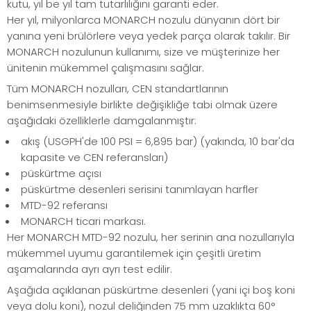
kutu, yıl be yıl tam tutarlılığını garanti eder.
Her yıl, milyonlarca MONARCH nozulu dünyanın dört bir
yanına yeni brülörlere veya yedek parça olarak takılır. Bir
MONARCH nozulunun kullanımı, size ve müşterinize her
ünitenin mükemmel çalışmasını sağlar.
Tüm MONARCH nozulları, CEN standartlarının
benimsenmesiyle birlikte değişikliğe tabi olmak üzere
aşağıdaki özelliklerle damgalanmıştır:
akış (USGPH'de 100 PSI = 6,895 bar) (yakında, 10 bar'da
kapasite ve CEN referansları)
püskürtme açısı
püskürtme desenleri serisini tanımlayan harfler
MTD-92 referansı
MONARCH ticari markası.
Her MONARCH MTD-92 nozulu, her serinin ana nozullarıyla
mükemmel uyumu garantilemek için çeşitli üretim
aşamalarında ayrı ayrı test edilir.
Aşağıda açıklanan püskürtme desenleri (yani içi boş koni
veya dolu koni), nozul deliğinden 75 mm uzaklıkta 60°