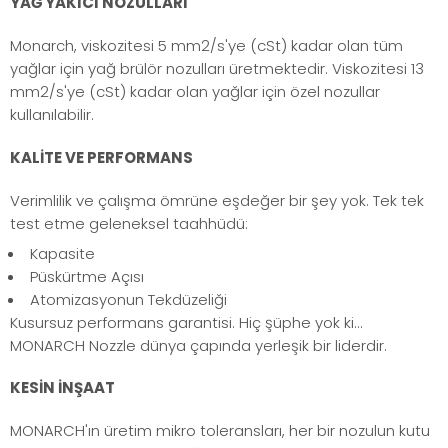
YAĞ YAKICI NOZULLARI
Monarch, viskozitesi 5 mm2/s'ye (cSt) kadar olan tüm
yağlar için yağ brülör nozulları üretmektedir. Viskozitesi 13
mm2/s'ye (cSt) kadar olan yağlar için özel nozullar
kullanılabilir.
KALİTE VE PERFORMANS
Verimlilik ve çalışma ömrüne eşdeğer bir şey yok. Tek tek
test etme geleneksel taahhüdü:
Kapasite
Püskürtme Açısı
Atomizasyonun Tekdüzeliği
Kusursuz performans garantisi. Hiç şüphe yok ki...
MONARCH Nozzle dünya çapında yerleşik bir liderdir.
KESİN İNŞAAT
MONARCH'ın üretim mikro toleransları, her bir nozulun kutu