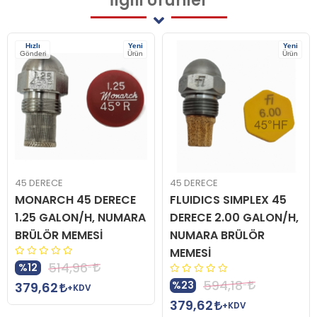
İlgili
Ürünler
Hızlı
Yeni
Yeni
Gönderi
Ürün
Ürün
45 DERECE
45 DERECE
MONARCH 45 DERECE
FLUIDICS SIMPLEX 45
1.25 GALON/H, NUMARA
DERECE 2.00 GALON/H,
BRÜLÖR MEMESİ
NUMARA BRÜLÖR
MEMESİ
514,96
%12
594,18
%23
379,62
+KDV
379,62
+KDV