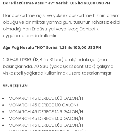
Dar Püskürtme Açısı “HV” Serisi: 1,65 ila 60,00 USGPH
Dar püskürtme açısı ve yüksek püskürtme hızının önemli
olduğu ve bir miktar yanma gürültüsünün rahatsız edici
olmadığı Yarı Endüstriyel veya İskoç Denizcilik
uygulamalarında kullanılır.
Ağır Yağ Nozulu “HO“ Serisi: 1,25 ila 100,00 USGPH
200-450 PSIG (13,8 ila 31 bar) aralığındaki çalışma
basınçlarında, 70 SSU (yaklaşık 13 santistok) çalışma
viskoziteli yağlarda kullanılmak üzere tasarlanmıştır.
ÜRÜN ÇEŞİTLERİ:
MONARCH 45 DERECE 1.00 GALON/H
MONARCH 45 DERECE 1.10 GALON/H
MONARCH 45 DERECE 1.25 GALON/H
MONARCH 45 DERECE 1.50 GALON/H
MONARCH 45 DERECE 1.65 GALON/H