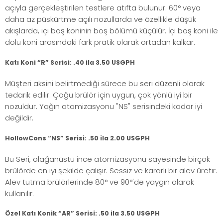
açıyla gerçekleştirilen testlere atıfta bulunur. 60° veya
daha az püskürtme açılı nozullarda ve özellikle düşük
akışlarda, içi boş koninin boş bölümü küçülür. İçi boş koni ile
dolu koni arasındaki fark pratik olarak ortadan kalkar.
Katı Koni “R” Serisi: .40 ila 3.50 USGPH
Müşteri aksini belirtmediği sürece bu seri düzenli olarak
tedarik edilir. Çoğu brülör için uygun, çok yönlü iyi bir
nozuldur. Yağın atomizasyonu "NS" serisindeki kadar iyi
değildir.
HollowCons “NS” Serisi: .50 ila 2.00 USGPH
Bu Seri, olağanüstü ince atomizasyonu sayesinde birçok
brülörde en iyi şekilde çalışır. Sessiz ve kararlı bir alev üretir.
Alev tutma brülörlerinde 80° ve 90°'de yaygın olarak
kullanılır.
Özel Katı Konik “AR” Serisi: .50 ila 3.50 USGPH