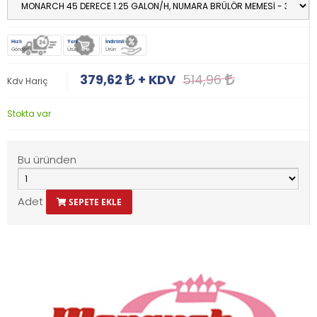
Hızlı
Yeni
İndirimli
Gönderi
Ürün
Ürün
379,62
+ KDV
514,96
Kdv Hariç
Stokta var
Bu üründen
Adet
SEPETE EKLE