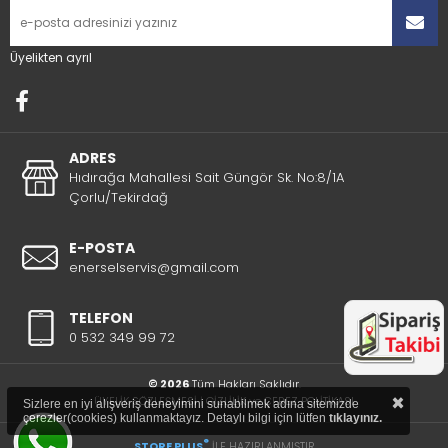
Üyelikten ayrıl
ADRES
Hıdırağa Mahallesi Sait Güngör Sk. No:8/1A
Çorlu/Tekirdağ
E-POSTA
enerselservis@gmail.com
TELEFON
0 532 349 99 72
© 2026
Tüm Hakları Saklıdır.
×
ÜYELİK SÖZLEŞMESİ
|
GİZLİLİK ve ÇEREZ POLİTİKASI
Sizlere en iyi alışveriş deneyimini sunabilmek adına sitemizde
çerezler(cookies) kullanmaktayız. Detaylı bilgi için lütfen
tıklayınız.
®
STORE PLUS
İLE HAZIRLANMIŞTIR