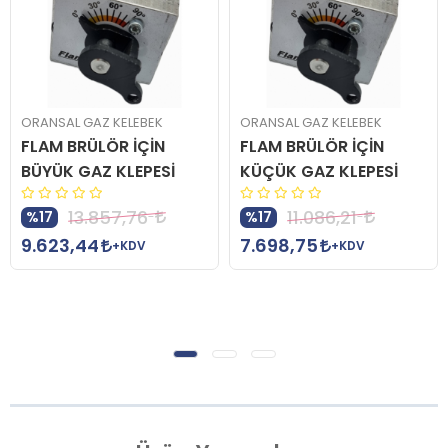
ORANSAL GAZ KELEBEK
ORANSAL GAZ KELEBEK
FLAM BRÜLÖR İÇİN
FLAM BRÜLÖR İÇİN
BÜYÜK GAZ KLEPESİ
KÜÇÜK GAZ KLEPESİ
13.857,76
11.086,21
%17
%17
9.623,44
7.698,75
+KDV
+KDV