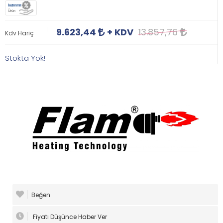
İndirimli
Ürün
9.623,44
+ KDV
13.857,76
Kdv Hariç
Stokta Yok!
Beğen
Fiyatı Düşünce Haber Ver