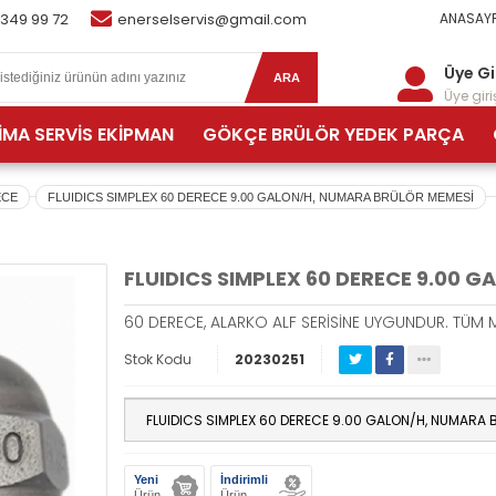
 349 99 72
enerselservis@gmail.com
ANASAYF
Üye Gi
ARA
Üye giriş
İMA SERVİS EKİPMAN
GÖKÇE BRÜLÖR YEDEK PARÇA
ECE
FLUIDICS SIMPLEX 60 DERECE 9.00 GALON/H, NUMARA BRÜLÖR MEMESİ
FLUIDICS SIMPLEX 60 DERECE 9.00 
60 DERECE, ALARKO ALF SERİSİNE UYGUNDUR. TÜ
Stok Kodu
20230251
Yeni
İndirimli
Ürün
Ürün