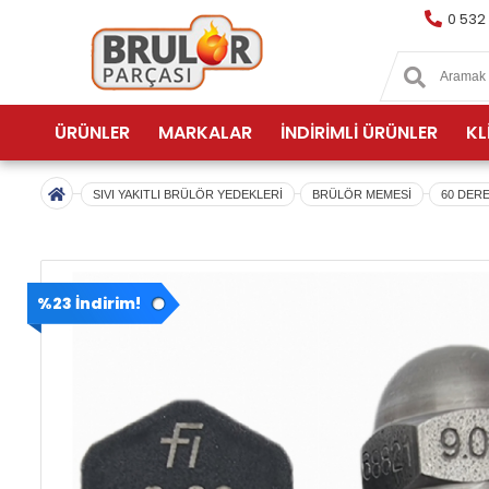
0 532
ÜRÜNLER
MARKALAR
İNDİRİMLİ ÜRÜNLER
KL
SIVI YAKITLI BRÜLÖR YEDEKLERİ
BRÜLÖR MEMESİ
60 DER
%23 İndirim!