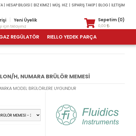
A |
HESAP BİLGİSİ |
BİZ KİMİZ |
MÜŞ. HİZ. |
SİPARİŞ TAKİP |
BLOG |
İLETİŞİM
|
Sepetim (0)
rişi
Yeni Üyelik
0,00
i için tıklayınız
GAZ REGÜLATÖR
RIELLO YEDEK PARÇA
GALON/H, NUMARA BRÜLÖR MEMESİ
M MARKA MODEL BRÜLÖRLERE UYGUNDUR