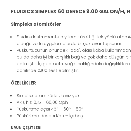
FLUIDICS SIMPLEX 60 DERECE 9.00 GALON/H,
Simpleks atomizörler
Fluidics Instruments'ın yıllardır ürettiği tek yönlü atom
olduğu zorlu uygulamalarda birçok avantaj sunar.
Püskürtücünün önündeki 'oda', olası kaba kullanımdan ka
bu da daha iyi bir karşılıklı bağ ve çok daha düzgün bir fi
edilmiştir. İç geometri, yağ sıcaklığındaki değişiklikle
dahilinde %100 test edilmiştir.
ÖZELLİKLER
Simplex atomizörler, taviz yok
Akış hızı 0,15 – 60,00 Gph
Püskürtme açısı 45° – 60° – 80°
Püskürtme deseni Katı – İçi boş
ÜRÜN ÇEŞİTLERİ