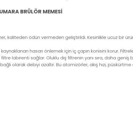
 NUMARA BRÜLÖR MEMESİ
izer, kaliteden ödün vermeden geliştirildi. Kesinlikle ucuz bir ürü
ynaklanan hasarı önlemek için iç çapın konisini korur. Filtrele
ltre labirenti sağlar. Oluklu dış filtrenin yanı sıra, daha geniş bir
re bağlı olarak debiyi azaltır. Bu atomizörler, akış hızı, püskür