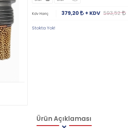
379,20
+ KDV
593,52
Kdv Hariç
Stokta Yok!
Ürün
Açıklaması