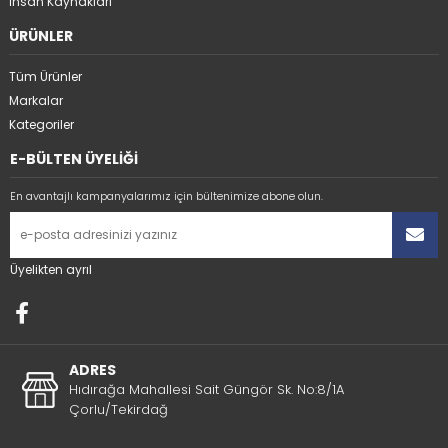
İnsan Kaynakları
ÜRÜNLER
Tüm Ürünler
Markalar
Kategoriler
E-BÜLTEN ÜYELİĞİ
En avantajlı kampanyalarımız için bültenimize abone olun.
Üyelikten ayrıl
ADRES
Hıdırağa Mahallesi Sait Güngör Sk. No:8/1A
Çorlu/Tekirdağ