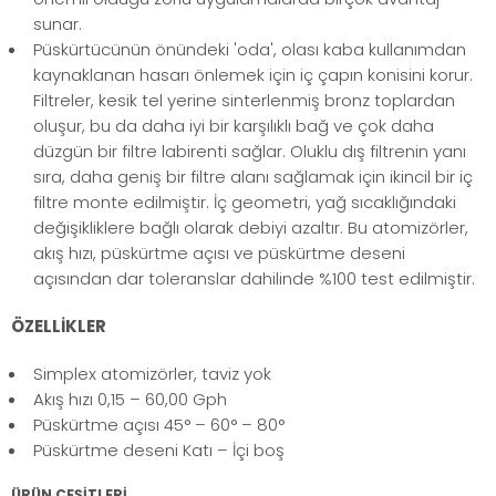
sunar.
Püskürtücünün önündeki 'oda', olası kaba kullanımdan
kaynaklanan hasarı önlemek için iç çapın konisini korur.
Filtreler, kesik tel yerine sinterlenmiş bronz toplardan
oluşur, bu da daha iyi bir karşılıklı bağ ve çok daha
düzgün bir filtre labirenti sağlar. Oluklu dış filtrenin yanı
sıra, daha geniş bir filtre alanı sağlamak için ikincil bir iç
filtre monte edilmiştir. İç geometri, yağ sıcaklığındaki
değişikliklere bağlı olarak debiyi azaltır. Bu atomizörler,
akış hızı, püskürtme açısı ve püskürtme deseni
açısından dar toleranslar dahilinde %100 test edilmiştir.
ÖZELLİKLER
Simplex atomizörler, taviz yok
Akış hızı 0,15 – 60,00 Gph
Püskürtme açısı 45° – 60° – 80°
Püskürtme deseni Katı – İçi boş
ÜRÜN ÇEŞİTLERİ