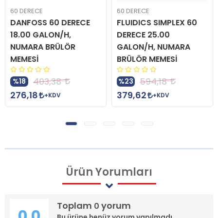
60 DERECE
60 DERECE
DANFOSS 60 DERECE
FLUIDICS SIMPLEX 60
18.00 GALON/H,
DERECE 25.00
NUMARA BRÜLÖR
GALON/H, NUMARA
MEMESİ
BRÜLÖR MEMESİ
403,38
594,18
%18
%23
276,18
379,62
+KDV
+KDV
Ürün
Yorumları
Toplam
yorum
0
0.0
Bu ürüne henüz yorum yapılmadı.