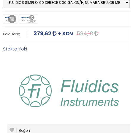
Yeni
İndirimli
Ürün
Ürün
379,62
+ KDV
594,18
Kdv Hariç
Stokta Yok!
Beğen