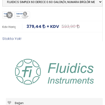
Yeni
İndirimli
Ürün
Ürün
379,44
+ KDV
593,90
Kdv Hariç
Stokta Yok!
Beğen