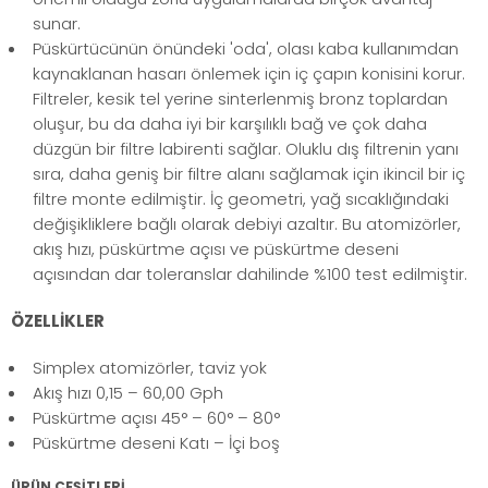
sunar.
Püskürtücünün önündeki 'oda', olası kaba kullanımdan
kaynaklanan hasarı önlemek için iç çapın konisini korur.
Filtreler, kesik tel yerine sinterlenmiş bronz toplardan
oluşur, bu da daha iyi bir karşılıklı bağ ve çok daha
düzgün bir filtre labirenti sağlar. Oluklu dış filtrenin yanı
sıra, daha geniş bir filtre alanı sağlamak için ikincil bir iç
filtre monte edilmiştir. İç geometri, yağ sıcaklığındaki
değişikliklere bağlı olarak debiyi azaltır. Bu atomizörler,
akış hızı, püskürtme açısı ve püskürtme deseni
açısından dar toleranslar dahilinde %100 test edilmiştir.
ÖZELLİKLER
Simplex atomizörler, taviz yok
Akış hızı 0,15 – 60,00 Gph
Püskürtme açısı 45° – 60° – 80°
Püskürtme deseni Katı – İçi boş
ÜRÜN ÇEŞİTLERİ