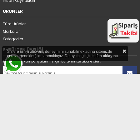
İnsan Kaynakları
ÜRÜNLER
Tüm Ürünler
Markalar
Kategoriler
×
E-BÜLTEN ÜYELİĞİ
Sizlere en iyi alışveriş deneyimini sunabilmek adına sitemizde
çerezler(cookies) kullanmaktayız. Detaylı bilgi için lütfen
tıklayınız.
En avantajlı kampanyalarımız için bültenimize abone olun.
Üyelikten ayrıl
ADRES
Hıdırağa Mahallesi Sait Güngör Sk. No:8/1A
Çorlu/Tekirdağ