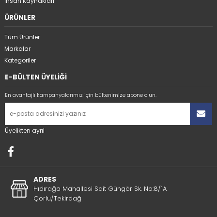
İnsan Kaynakları
ÜRÜNLER
Tüm Ürünler
Markalar
Kategoriler
E-BÜLTEN ÜYELİĞİ
En avantajlı kampanyalarımız için bültenimize abone olun.
Üyelikten ayrıl
ADRES
Hıdırağa Mahallesi Sait Güngör Sk. No:8/1A
Çorlu/Tekirdağ