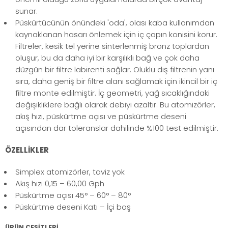
sunar.
Püskürtücünün önündeki 'oda', olası kaba kullanımdan
kaynaklanan hasarı önlemek için iç çapın konisini korur.
Filtreler, kesik tel yerine sinterlenmiş bronz toplardan
oluşur, bu da daha iyi bir karşılıklı bağ ve çok daha
düzgün bir filtre labirenti sağlar. Oluklu dış filtrenin yanı
sıra, daha geniş bir filtre alanı sağlamak için ikincil bir iç
filtre monte edilmiştir. İç geometri, yağ sıcaklığındaki
değişikliklere bağlı olarak debiyi azaltır. Bu atomizörler,
akış hızı, püskürtme açısı ve püskürtme deseni
açısından dar toleranslar dahilinde %100 test edilmiştir.
ÖZELLİKLER
Simplex atomizörler, taviz yok
Akış hızı 0,15 – 60,00 Gph
Püskürtme açısı 45° – 60° – 80°
Püskürtme deseni Katı – İçi boş
ÜRÜN ÇEŞİTLERİ