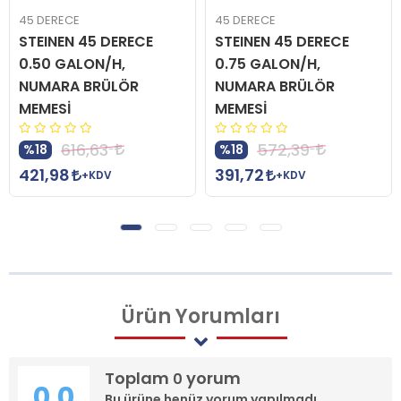
45 DERECE
45 DERECE
STEINEN 45 DERECE
STEINEN 45 DERECE
0.50 GALON/H,
0.75 GALON/H,
NUMARA BRÜLÖR
NUMARA BRÜLÖR
MEMESİ
MEMESİ
616,63
572,39
%18
%18
421,98
391,72
+KDV
+KDV
Ürün
Yorumları
Toplam
yorum
0
0.0
Bu ürüne henüz yorum yapılmadı.