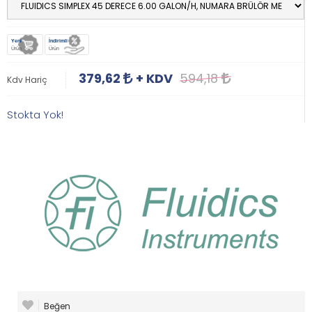
Yeni
İndirimli
Ürün
Ürün
379,62
+ KDV
594,18
Kdv Hariç
Stokta Yok!
Beğen