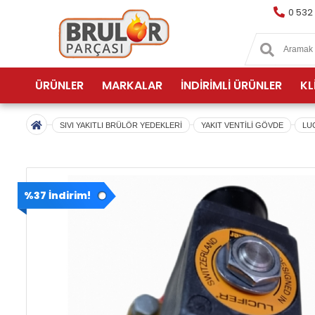
0 532
ÜRÜNLER
MARKALAR
İNDİRİMLİ ÜRÜNLER
KL
SIVI YAKITLI BRÜLÖR YEDEKLERİ
YAKIT VENTİLİ GÖVDE
LUC
%37 İndirim!