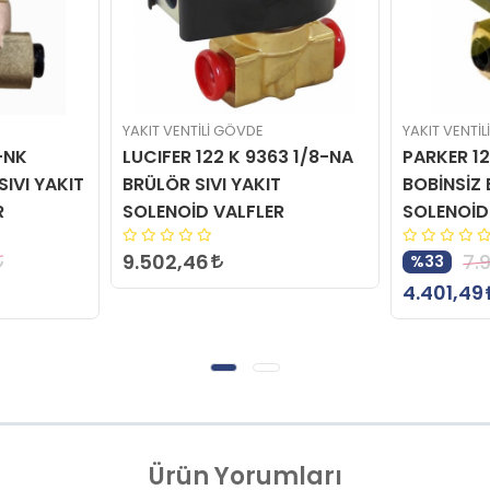
YAKIT VENTİLİ GÖVDE
YAKIT VENTİ
-NK
LUCIFER 122 K 9363 1/8-NA
PARKER 1
SIVI YAKIT
BRÜLÖR SIVI YAKIT
BOBİNSİZ 
R
SOLENOİD VALFLER
SOLENOİD
9.502,46
7.
%33
4.401,49
Ürün
Yorumları