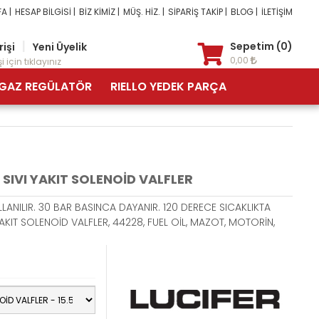
A |
HESAP BİLGİSİ |
BİZ KİMİZ |
MÜŞ. HİZ. |
SİPARİŞ TAKİP |
BLOG |
İLETİŞİM
|
Sepetim (0)
rişi
Yeni Üyelik
0,00
i için tıklayınız
GAZ REGÜLATÖR
RIELLO YEDEK PARÇA
R SIVI YAKIT SOLENOİD VALFLER
LANILIR. 30 BAR BASINCA DAYANIR. 120 DERECE SICAKLIKTA
I YAKIT SOLENOİD VALFLER, 44228, FUEL OİL, MAZOT, MOTORİN,