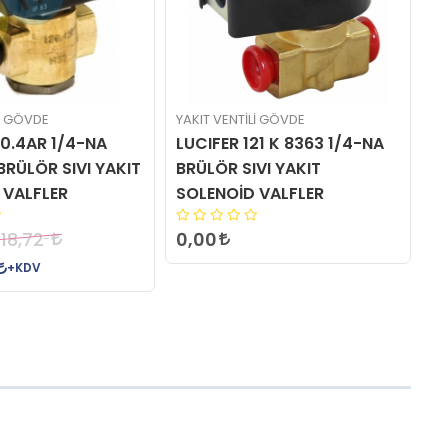
Lİ GÖVDE
YAKIT VENTİLİ GÖVDE
YA
20.4AR 1/4-NA
LUCIFER 121 K 8363 1/4-NA
L
BRÜLÖR SIVI YAKIT
BRÜLÖR SIVI YAKIT
V
 VALFLER
SOLENOİD VALFLER
B
S
0,00
918,72
+KDV
5