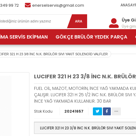
 349 99 72
enerselservis@gmail.com
ANASAYF
Üye Gi
ARA
Üye giriş
İMA SERVİS EKİPMAN
GÖKÇE BRÜLÖR YEDEK PARÇA
IFER 321 H 23 3/8 İNC N.K. BRÜLÖR SIVI YAKIT SOLENOİD VALFLER
LUCIFER 321 H 23 3/8 İNC N.K. BRÜLÖ
FUEL OİL, MAZOT, MOTORİN, İNCE YAĞ YAKMADA KUL
ÇALIŞIR. LUCIFER 321 H 25 1/2 İNC N.K. BRÜLÖR SIV
İNCE YAĞ YAKMADA KULLANILIR. 30 BAR
Stok Kodu
20241657