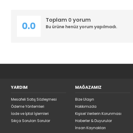
Toplam
yorum
0
0.0
Bu ürüne henüz yorum yapılmadı.
YARDIM
MAĞAZAMIZ
Mesafeli Satış Sözleşmesi
Bize Ulaşın
Ödeme Yöntemleri
Hakkımızda
İade ve İptal İşlemleri
Kişisel Verilerin Korunması
Sıkça Sorulan Sorular
Haberler & Duyurular
İnsan Kaynakları