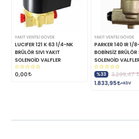
YAKIT VENTİLİ GÖVDE
YAKIT VENTİLİ GÖVDE
LUCIFER 121 K 63 1/4-NK
PARKER 140 IR 1/8
T
BRÜLÖR SIVI YAKIT
BOBİNSİZ BRÜLÖR 
SOLENOİD VALFLER
SOLENOİD VALFLE
0,00
3.299,47
%33
1.833,95
+KDV