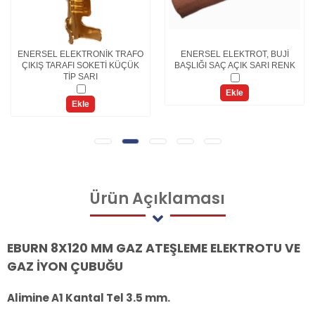
ENERSEL ELEKTRONİK TRAFO
ENERSEL ELEKTROT, BUJİ
ÇIKIŞ TARAFI SOKETİ KÜÇÜK
BAŞLIĞI SAÇ AÇIK SARI RENK
TİP SARI
Ekle
Ekle
Ürün
Açıklaması
EBURN 8X120 MM GAZ ATEŞLEME ELEKTROTU VE
GAZ İYON ÇUBUĞU
Alimine A1 Kantal Tel 3.5 mm.