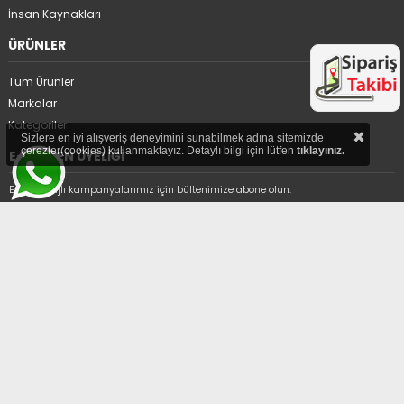
İnsan Kaynakları
ÜRÜNLER
Tüm Ürünler
Markalar
Kategoriler
×
Sizlere en iyi alışveriş deneyimini sunabilmek adına sitemizde
çerezler(cookies) kullanmaktayız. Detaylı bilgi için lütfen
tıklayınız.
E-BÜLTEN ÜYELİĞİ
En avantajlı kampanyalarımız için bültenimize abone olun.
Üyelikten ayrıl
ADRES
Hıdırağa Mahallesi Sait Güngör Sk. No:8/1A
Çorlu/Tekirdağ