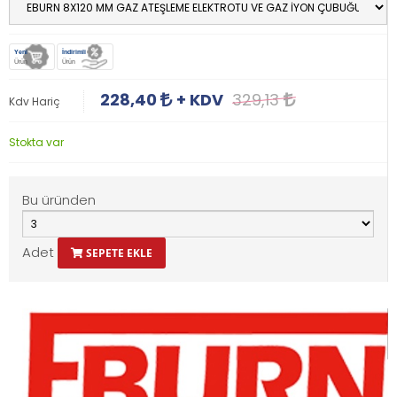
Yeni
İndirimli
Ürün
Ürün
228,40
+ KDV
329,13
Kdv Hariç
Stokta var
Bu üründen
Adet
SEPETE EKLE