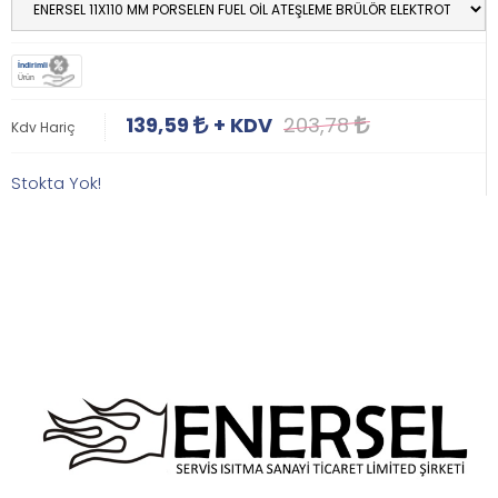
İndirimli
Ürün
139,59
+ KDV
203,78
Kdv Hariç
Stokta Yok!