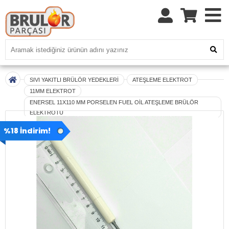
SIVI YAKITLI BRÜLÖR YEDEKLERİ
ATEŞLEME ELEKTROT
11MM ELEKTROT
ENERSEL 11X110 MM PORSELEN FUEL OİL ATEŞLEME BRÜLÖR
ELEKTROTU
%18 İndirim!