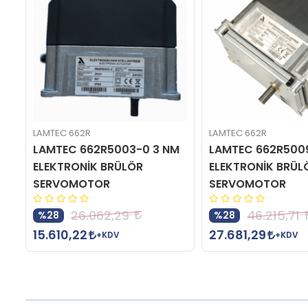
LAMTEC 662R
LAMTEC 662R
0
LAMTEC 662R5003-0 3 NM
LAMTEC 662R500
ELEKTRONİK BRÜLÖR
ELEKTRONİK BRÜL
SERVOMOTOR
SERVOMOTOR
26.062,29
46.215,71
%28
%28
15.610,22
27.681,29
+KDV
+KDV