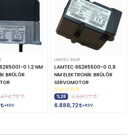
R
LAMTEC 662R
LA
62R5001-0 1.2 NM
LAMTEC 662R5500-0 0,8
L
İK BRÜLÖR
NM ELEKTRONİK BRÜLÖR
E
TOR
SERVOMOTOR
S
.474,76
11.501,17
%28
6.888,72
1
+KDV
+KDV