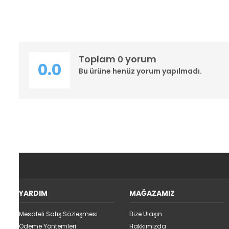
Toplam
yorum
0
0.0
Bu ürüne henüz yorum yapılmadı.
YARDIM
MAĞAZAMIZ
Mesafeli Satış Sözleşmesi
Bize Ulaşın
Ödeme Yöntemleri
Hakkımızda