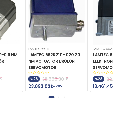
LAMTEC 662R
LAMTEC 662
9-0 9 NM
LAMTEC 662R2111- 020 20
LAMTEC 6
ÖR
NM ACTUATOR BRÜLÖR
ELEKTRON
SERVOMOTOR
SERVOMO
38.555,30
22
%28
%28
23.093,02
13.461,45
+KDV