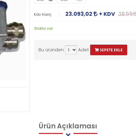
23.093,02
+ KDV
38.55
Kdv Hariç
Stokta var
Bu üründen
Adet
SEPETE EKLE
Ürün
Açıklaması