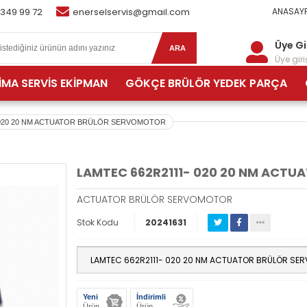
 349 99 72
enerselservis@gmail.com
ANASAYF
Üye Gi
ARA
Üye giriş
İMA SERVİS EKİPMAN
GÖKÇE BRÜLÖR YEDEK PARÇA
 020 20 NM ACTUATOR BRÜLÖR SERVOMOTOR
LAMTEC 662R2111- 020 20 NM ACT
ACTUATOR BRÜLÖR SERVOMOTOR
Stok Kodu
20241631
Yeni
İndirimli
Ürün
Ürün