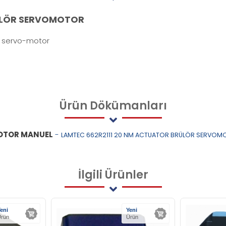
RÜLÖR SERVOMOTOR
Nm servo-motor
Ürün
Dökümanları
MOTOR MANUEL
-
LAMTEC 662R2111 20 NM ACTUATOR BRÜLÖR SERVOMO
İlgili
Ürünler
eni
Yeni
rün
Ürün