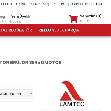
A |
HESAP BİLGİSİ |
BİZ KİMİZ |
MÜŞ. HİZ. |
SİPARİŞ TAKİP |
BLOG |
İLETİŞİM
|
Sepetim (0)
rişi
Yeni Üyelik
0,00
i için tıklayınız
GAZ REGÜLATÖR
RIELLO YEDEK PARÇA
UATOR BRÜLÖR SERVOMOTOR