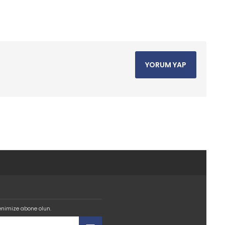
YORUM YAP
enimize abone olun.