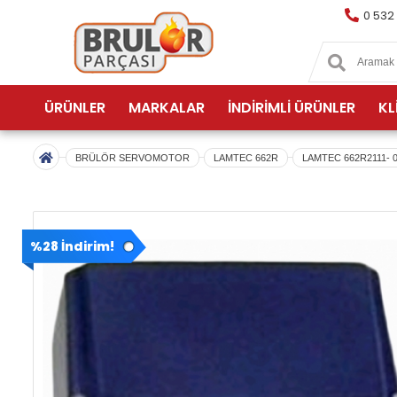
0 532
ÜRÜNLER
MARKALAR
İNDİRİMLİ ÜRÜNLER
KL
BRÜLÖR SERVOMOTOR
LAMTEC 662R
LAMTEC 662R2111-
%28 İndirim!