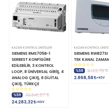
KAZAN KONTROL ÜNİTELERİ
KAZAN KONTROL ÜNİTE
SIEMENS RMS705B-1
SIEMENS RWB27SI
Sİ
SERBEST KONFİGÜRE
TEK KANAL ZAMAN
EDİLEBİLİR, 3 KONTROL
8.123,78
%58
LOOP, 8 ÜNİVERSAL GİRİŞ, 4
2.868,58
ANALOG ÇIKIŞ, 6 DİJİTAL
+KDV
ÇIKIŞ, TÜRKÇE
70.641,57
%59
24.283,32
+KDV