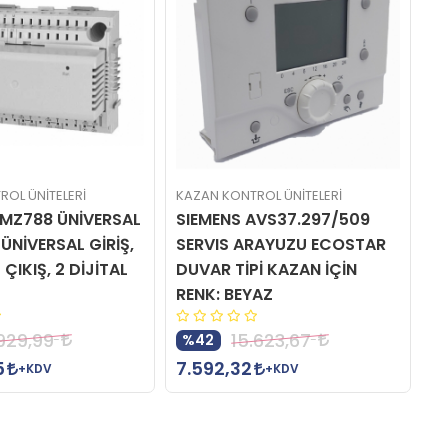
OL ÜNİTELERİ
KAZAN KONTROL ÜNİTELERİ
KA
RMZ788 ÜNİVERSAL
SIEMENS AVS37.297/509
S
ÜNİVERSAL GİRİŞ,
SERVIS ARAYUZU ECOSTAR
I
ÇIKIŞ, 2 DİJİTAL
DUVAR TİPİ KAZAN İÇİN
RENK: BEYAZ
1
.929,99
15.623,67
%42
5
7.592,32
+KDV
+KDV