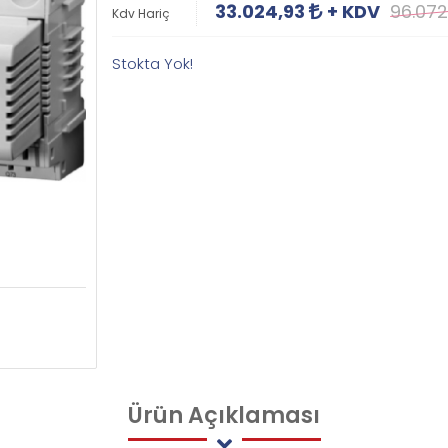
33.024,93
+ KDV
96.07
Kdv Hariç
Stokta Yok!
Ürün
Açıklaması