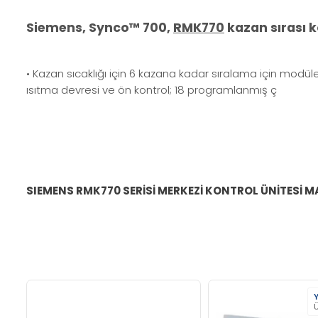
Siemens, Synco™ 700,
RMK770
kazan sırası 
• Kazan sıcaklığı için 6 kazana kadar sıralama için modüle
ısıtma devresi ve ön kontrol; 18 programlanmış ç
SIEMENS RMK770 SERİSİ MERKEZİ KONTROL ÜNİTESİ 
Y
Ü