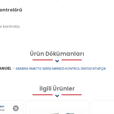
kontrolörü
r kontrolör,
Ürün
Dökümanları
MANUEL
-
SIEMENS RMK770 SERİSİ MERKEZİ KONTROL ÜNİTESİ KİTAPÇIK
İlgili
Ürünler
eni
rün