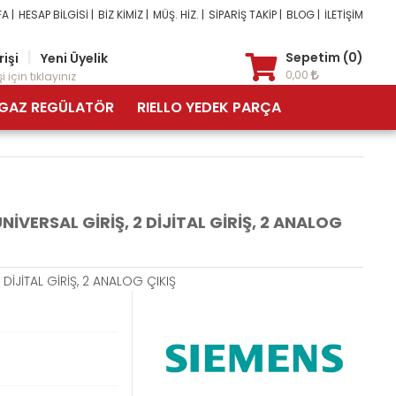
A |
HESAP BİLGİSİ |
BİZ KİMİZ |
MÜŞ. HİZ. |
SİPARİŞ TAKİP |
BLOG |
İLETİŞİM
|
Sepetim (0)
rişi
Yeni Üyelik
0,00
i için tıklayınız
GAZ REGÜLATÖR
RIELLO YEDEK PARÇA
NİVERSAL GİRİŞ, 2 DİJİTAL GİRİŞ, 2 ANALOG
 DİJİTAL GİRİŞ, 2 ANALOG ÇIKIŞ