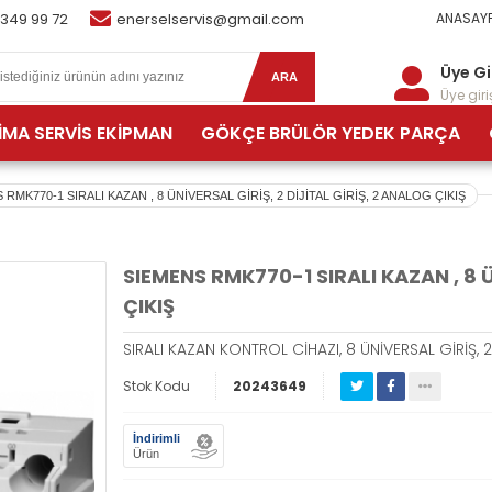
 349 99 72
enerselservis@gmail.com
ANASAYF
Üye Gi
ARA
Üye giriş
İMA SERVİS EKİPMAN
GÖKÇE BRÜLÖR YEDEK PARÇA
 RMK770-1 SIRALI KAZAN , 8 ÜNİVERSAL GİRİŞ, 2 DİJİTAL GİRİŞ, 2 ANALOG ÇIKIŞ
SIEMENS RMK770-1 SIRALI KAZAN , 8 Ü
ÇIKIŞ
SIRALI KAZAN KONTROL CİHAZI, 8 ÜNİVERSAL GİRİŞ, 2
Stok Kodu
20243649
İndirimli
Ürün