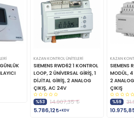
LERİ
KAZAN KONTROL ÜNİTELERİ
KAZAN KONTR
 GÜNLÜK
SIEMENS RWD62 1 KONTROL
SIEMENS 
LAYICI
LOOP, 2 ÜNİVERSAL GİRİŞ, 1
MODÜL, 4 
DİJİTAL GİRİŞ, 2 ANALOG
2 ANALOG 
ÇIKIŞ, AC 24V
ÇIKIŞ
14.907,35
31
%53
%59
5.786,12
10.975,8
+KDV