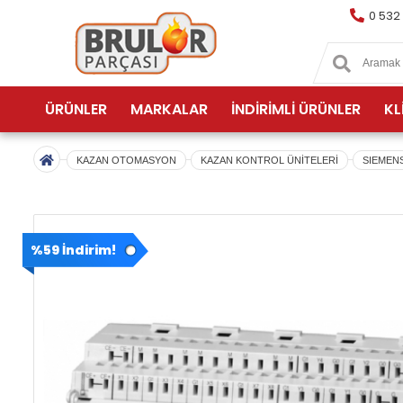
0 532
ÜRÜNLER
MARKALAR
İNDİRİMLİ ÜRÜNLER
KL
KAZAN OTOMASYON
KAZAN KONTROL ÜNİTELERİ
SIEMENS
%59 İndirim!