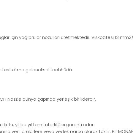
ar için yağ brülör nozulları üretmektedir. Viskozitesi 13 mm2/s
ek test etme geleneksel taahhüdü:
H Nozzle dünya çapında yerleşik bir liderdir.
utu, yıl be yıl tam tutarlılığını garanti eder.
nına yeni brülörlere veya yedek parça olarak takılır. Bir MONA