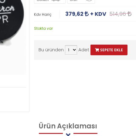
379,62
+ KDV
514,96
Kdv Hariç
Stokta var
Bu üründen
Adet
SEPETE EKLE
Ürün
Açıklaması