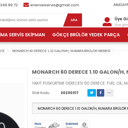
 349 99 72
enerselservis@gmail.com
ANASAYF
Üye Gi
ARA
Üye giriş
İMA SERVİS EKİPMAN
GÖKÇE BRÜLÖR YEDEK PARÇA
ECE
MONARCH 60 DERECE 1.10 GALON/H, NUMARA BRÜLÖR MEMESİ
MONARCH 60 DERECE 1.10 GALON/H,
YAKIT PÜSKÜRTME DERECESİ 60 DERECE. FUEL OİL, 
Stok Kodu
20230317
Hızlı
İndirimli
Gönderi
Ürün