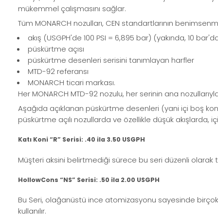
mükemmel çalışmasını sağlar.
Tüm MONARCH nozulları, CEN standartlarının benimsenmesiy
akış (USGPH'de 100 PSI = 6,895 bar) (yakında, 10 bar'd
püskürtme açısı
püskürtme desenleri serisini tanımlayan harfler
MTD-92 referansı
MONARCH ticari markası.
Her MONARCH MTD-92 nozulu, her serinin ana nozullarıyla
Aşağıda açıklanan püskürtme desenleri (yani içi boş koni 
püskürtme açılı nozullarda ve özellikle düşük akışlarda, iç
Katı Koni “R” Serisi: .40 ila 3.50 USGPH
Müşteri aksini belirtmediği sürece bu seri düzenli olarak t
HollowCons “NS” Serisi: .50 ila 2.00 USGPH
Bu Seri, olağanüstü ince atomizasyonu sayesinde birçok brü
kullanılır.