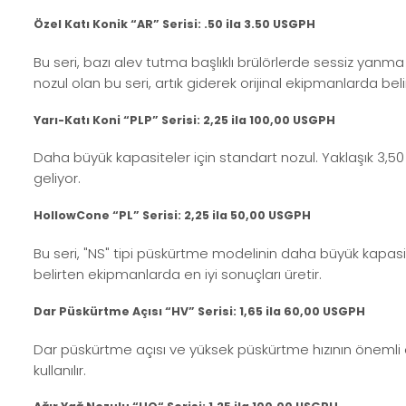
Özel Katı Konik “AR” Serisi: .50 ila 3.50 USGPH
Bu seri, bazı alev tutma başlıklı brülörlerde sessiz yan
nozul olan bu seri, artık giderek orijinal ekipmanlarda belirt
Yarı-Katı Koni “PLP” Serisi: 2,25 ila 100,00 USGPH
Daha büyük kapasiteler için standart nozul. Yaklaşık 3,
geliyor.
HollowCone “PL” Serisi: 2,25 ila 50,00 USGPH
Bu seri, "NS" tipi püskürtme modelinin daha büyük kapasite
belirten ekipmanlarda en iyi sonuçları üretir.
Dar Püskürtme Açısı “HV” Serisi: 1,65 ila 60,00 USGPH
Dar püskürtme açısı ve yüksek püskürtme hızının önemli o
kullanılır.