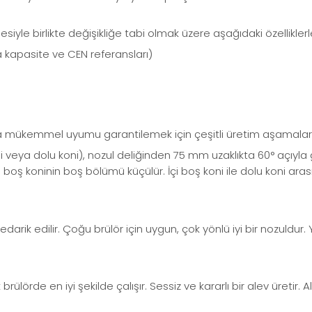
le birlikte değişikliğe tabi olmak üzere aşağıdaki özellikler
a kapasite ve CEN referansları)
 mükemmel uyumu garantilemek için çeşitli üretim aşamalarında
veya dolu koni), nozul deliğinden 75 mm uzaklıkta 60° açıyla g
i boş koninin boş bölümü küçülür. İçi boş koni ile dolu koni aras
edarik edilir. Çoğu brülör için uygun, çok yönlü iyi bir nozuldur.
lörde en iyi şekilde çalışır. Sessiz ve kararlı bir alev üretir.