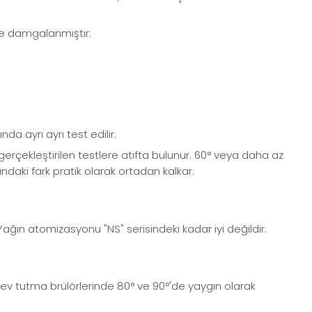
le damgalanmıştır:
 ayrı ayrı test edilir.
erçekleştirilen testlere atıfta bulunur. 60° veya daha az
ındaki fark pratik olarak ortadan kalkar.
 Yağın atomizasyonu "NS" serisindeki kadar iyi değildir.
 Alev tutma brülörlerinde 80° ve 90°'de yaygın olarak