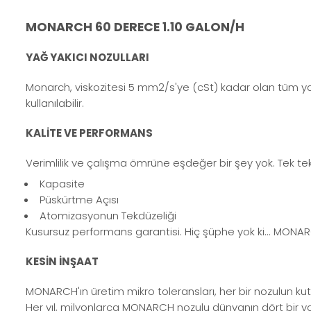
MONARCH 60 DERECE 1.10 GALON/H
YAĞ YAKICI NOZULLARI
Monarch, viskozitesi 5 mm2/s'ye (cSt) kadar olan tüm yağl
kullanılabilir.
KALİTE VE PERFORMANS
Verimlilik ve çalışma ömrüne eşdeğer bir şey yok. Tek t
Kapasite
Püskürtme Açısı
Atomizasyonun Tekdüzeliği
Kusursuz performans garantisi. Hiç şüphe yok ki... MONARC
KESİN İNŞAAT
MONARCH'ın üretim mikro toleransları, her bir nozulun kutu k
Her yıl, milyonlarca MONARCH nozulu dünyanın dört bir ya