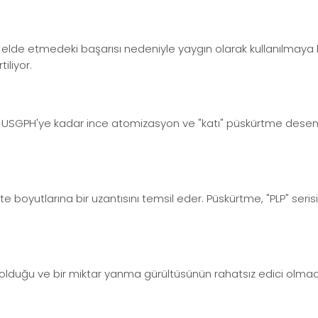
ma elde etmedeki başarısı nedeniyle yaygın olarak kullanılmaya
iliyor.
50 USGPH'ye kadar ince atomizasyon ve "katı" püskürtme desen
 boyutlarına bir uzantısını temsil eder. Püskürtme, "PLP" serisi
lduğu ve bir miktar yanma gürültüsünün rahatsız edici olmadığ