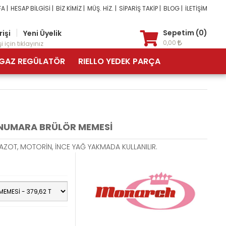
A |
HESAP BİLGİSİ |
BİZ KİMİZ |
MÜŞ. HİZ. |
SİPARİŞ TAKİP |
BLOG |
İLETİŞİM
|
Sepetim (0)
rişi
Yeni Üyelik
0,00
i için tıklayınız
GAZ REGÜLATÖR
RIELLO YEDEK PARÇA
 NUMARA BRÜLÖR MEMESİ
MAZOT, MOTORİN, İNCE YAĞ YAKMADA KULLANILIR.