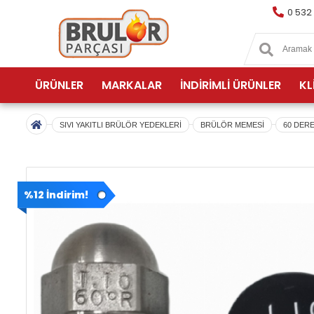
0 532
ÜRÜNLER
MARKALAR
İNDİRİMLİ ÜRÜNLER
KL
SIVI YAKITLI BRÜLÖR YEDEKLERİ
BRÜLÖR MEMESİ
60 DER
%12 İndirim!