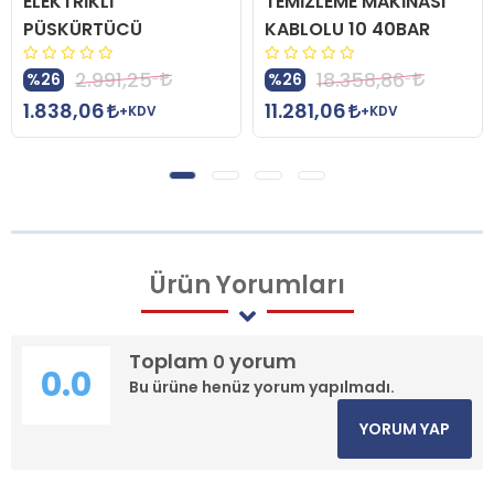
ELEKTRİKLİ
TEMİZLEME MAKİNASI
PÜSKÜRTÜCÜ
KABLOLU 10 40BAR
2.991,25
18.358,86
%26
%26
1.838,06
11.281,06
+KDV
+KDV
Ürün
Yorumları
Toplam
yorum
0
0.0
Bu ürüne henüz yorum yapılmadı.
YORUM YAP