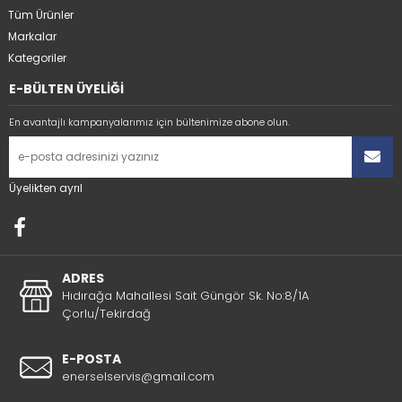
Tüm Ürünler
Markalar
Kategoriler
E-BÜLTEN ÜYELİĞİ
En avantajlı kampanyalarımız için bültenimize abone olun.
Üyelikten ayrıl
ADRES
Hıdırağa Mahallesi Sait Güngör Sk. No:8/1A
Çorlu/Tekirdağ
E-POSTA
enerselservis@gmail.com