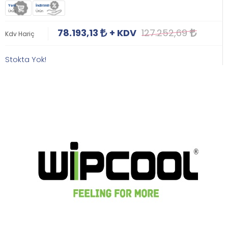
Yeni
İndirimli
Ürün
Ürün
78.193,13
+ KDV
127.252,69
Kdv Hariç
Stokta Yok!