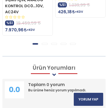
1.039,99
%51
KONTROL DC0...10V,
426,18
AC24V
+KDV
19.459,59
%51
7.970,96
+KDV
Ürün
Yorumları
Toplam
yorum
0
0.0
Bu ürüne henüz yorum yapılmadı.
YORUM YAP