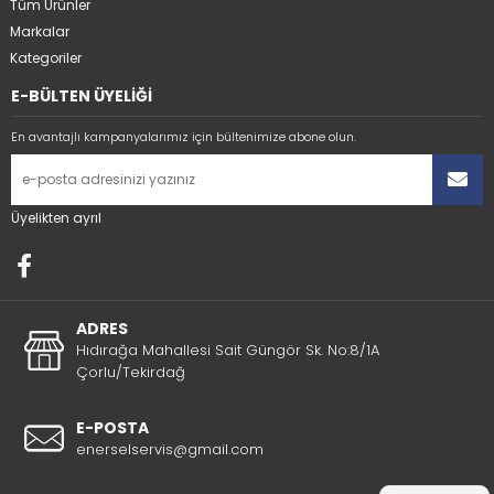
Tüm Ürünler
Markalar
Kategoriler
E-BÜLTEN ÜYELİĞİ
En avantajlı kampanyalarımız için bültenimize abone olun.
Üyelikten ayrıl
ADRES
Hıdırağa Mahallesi Sait Güngör Sk. No:8/1A
Çorlu/Tekirdağ
E-POSTA
enerselservis@gmail.com