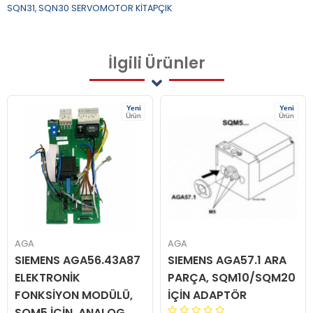
SQN31, SQN30 SERVOMOTOR KİTAPÇIK
İlgili
Ürünler
Yeni
Yeni
Ürün
Ürün
AGA
AGA
SIEMENS AGA56.43A87
SIEMENS AGA57.1 ARA
ELEKTRONİK
PARÇA, SQM10/SQM20
FONKSİYON MODÜLÜ,
İÇİN ADAPTÖR
SQM5 İÇİN, ANALOG