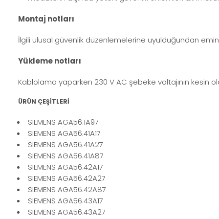
Montaj notları
İlgili ulusal güvenlik düzenlemelerine uyulduğundan emin
Yükleme notları
Kablolama yaparken 230 V AC şebeke voltajının kesin ola
ÜRÜN ÇEŞİTLERİ
SIEMENS AGA56.1A97
SIEMENS AGA56.41A17
SIEMENS AGA56.41A27
SIEMENS AGA56.41A87
SIEMENS AGA56.42A17
SIEMENS AGA56.42A27
SIEMENS AGA56.42A87
SIEMENS AGA56.43A17
SIEMENS AGA56.43A27