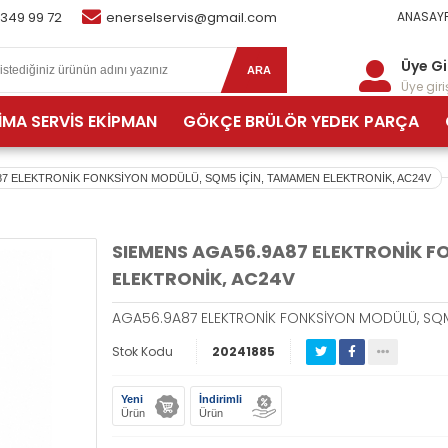
 349 99 72
enerselservis@gmail.com
ANASAYF
Üye Gi
ARA
Üye giriş
İMA SERVİS EKİPMAN
GÖKÇE BRÜLÖR YEDEK PARÇA
87 ELEKTRONİK FONKSİYON MODÜLÜ, SQM5 İÇİN, TAMAMEN ELEKTRONİK, AC24V
SIEMENS AGA56.9A87 ELEKTRONİK F
ELEKTRONİK, AC24V
AGA56.9A87 ELEKTRONİK FONKSİYON MODÜLÜ, SQM
Stok Kodu
20241885
Yeni
İndirimli
Ürün
Ürün