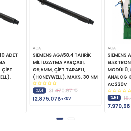
AGA
AGA
10 ADET
SIEMENS AGA58.4 TAHRİK
SIEMENS 
MA
MİLİ UZATMA PARÇASI,
ELEKTRON
 ÇİFT
Ø9,5MM, ÇİFT TARAFLI,
MODÜLÜ, 
ELL),
(HONEYWELL), MAKS. 30 NM
ANALOG K
AC230V
31.470,97
%51
19
%51
12.875,07
+KDV
7.970,96