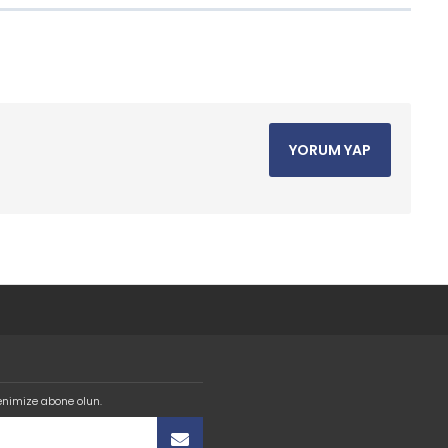
YORUM YAP
enimize abone olun.