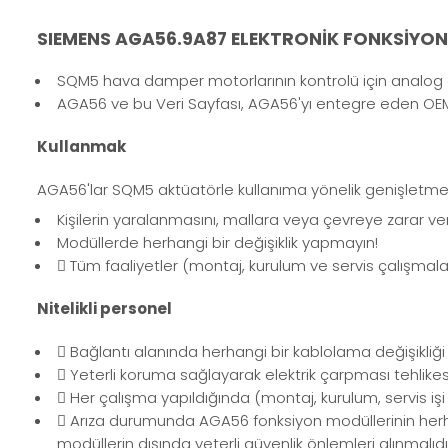
SIEMENS AGA56.9A87 ELEKTRONİK FONKSİYON
SQM5 hava damper motorlarının kontrolü için analog giri
AGA56 ve bu Veri Sayfası, AGA56'yı entegre eden OEM'l
Kullanmak
AGA56'lar SQM5 aktüatörle kullanıma yönelik genişletme m
Kişilerin yaralanmasını, mallara veya çevreye zarar ver
Modüllerde herhangi bir değişiklik yapmayın!
 Tüm faaliyetler (montaj, kurulum ve servis çalışmaları
Nitelikli personel
 Bağlantı alanında herhangi bir kablolama değişikl
 Yeterli koruma sağlayarak elektrik çarpması tehlikes
 Her çalışma yapıldığında (montaj, kurulum, servis iş
 Arıza durumunda AGA56 fonksiyon modüllerinin herhang
modüllerin dışında yeterli güvenlik önlemleri alınmalıdı