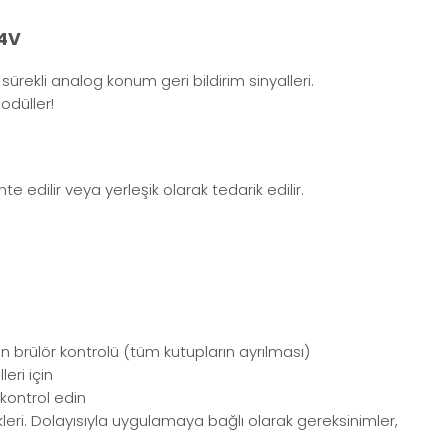
24V
ürekli analog konum geri bildirim sinyalleri.
odüller!
edilir veya yerleşik olarak tedarik edilir.
brülör kontrolü (tüm kutupların ayrılması)
eri için
kontrol edin
leri. Dolayısıyla uygulamaya bağlı olarak gereksinimler,