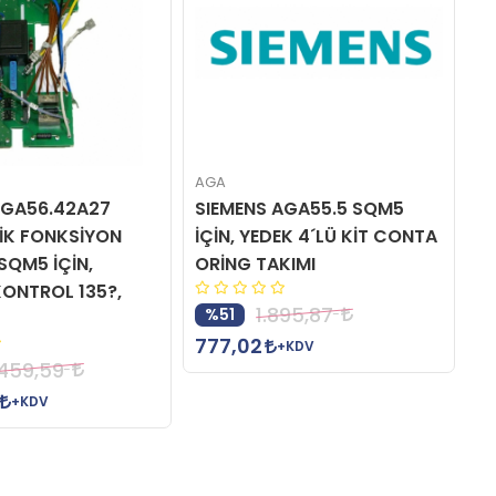
AGA
A
AGA56.42A27
SIEMENS AGA55.5 SQM5
S
İK FONKSİYON
İÇİN, YEDEK 4´LÜ KİT CONTA
E
SQM5 İÇİN,
ORİNG TAKIMI
M
ONTROL 135?,
M
1.895,87
%51
777,02
+KDV
.459,59
2
+KDV