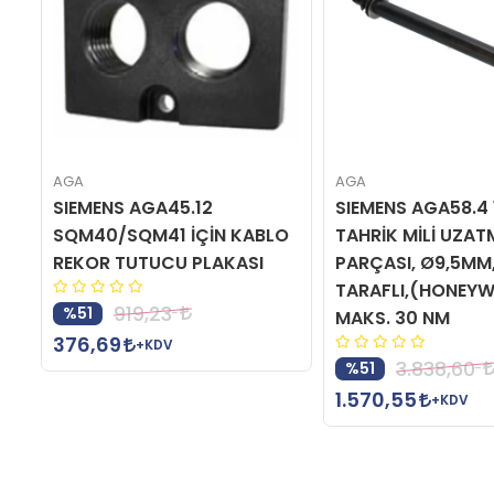
AGA
AGA
SIEMENS AGA45.12
SIEMENS AGA58.4 
SQM40/SQM41 İÇİN KABLO
TAHRİK MİLİ UZAT
REKOR TUTUCU PLAKASI
PARÇASI, Ø9,5MM,
TARAFLI,(HONEYW
919,23
%51
MAKS. 30 NM
376,69
+KDV
3.838,60
%51
1.570,55
+KDV