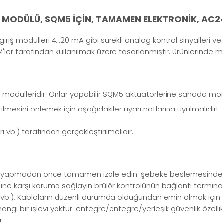
 MODÜLÜ, SQM5 İÇİN, TAMAMEN ELEKTRONİK, AC
ş modülleri 4...20 mA gibi sürekli analog kontrol sinyalleri ve s
er tarafından kullanılmak üzere tasarlanmıştır. ürünlerinde m
odülleridir. Onlar yapabilir SQM5 aktüatörlerine sahada monte 
ilmesini önlemek için aşağıdakiler uyarı notlarına uyulmalıdır!
 vb.) tarafından gerçekleştirilmelidir.
iği yapmadan önce tamamen izole edin. şebeke beslemesinden 
ine karşı koruma sağlayın brülör kontrolünün bağlantı terminall
i vb.), Kabloların düzenli durumda olduğundan emin olmak için 
i bir işlevi yoktur. entegre/entegre/yerleşik güvenlik özellik
r