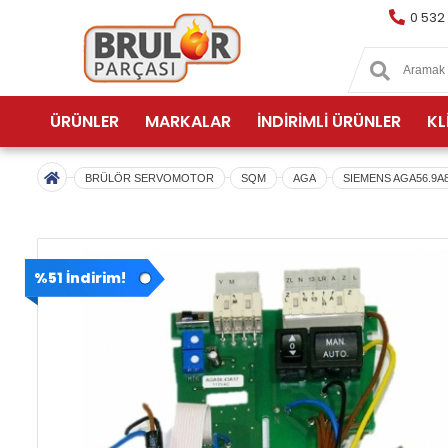
0 532
ÜRÜNLER
MARKALAR
İNDİRİMLİ ÜRÜNLER
KL
BRÜLÖR SERVOMOTOR
SQM
AGA
SIEMENS AGA56.9A
%51 İndirim!