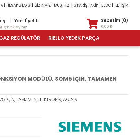
A |
HESAP BİLGİSİ |
BİZ KİMİZ |
MÜŞ. HİZ. |
SİPARİŞ TAKİP |
BLOG |
İLETİŞİM
|
Sepetim (0)
rişi
Yeni Üyelik
0,00
i için tıklayınız
GAZ REGÜLATÖR
RIELLO YEDEK PARÇA
ONKSİYON MODÜLÜ, SQM5 İÇİN, TAMAMEN
5 İÇİN, TAMAMEN ELEKTRONİK, AC24V