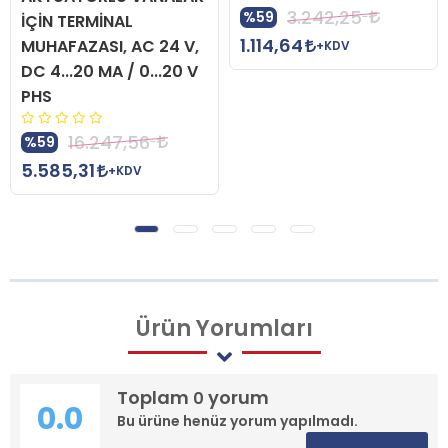
3.242,25
%59
İÇİN TERMİNAL
1.114,64
MUHAFAZASI, AC 24 V,
+KDV
DC 4...20 MA / 0...20 V
PHS
16.247,56
%59
5.585,31
+KDV
Ürün
Yorumları
Toplam
yorum
0
0.0
Bu ürüne henüz yorum yapılmadı.