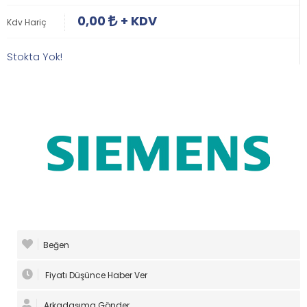
0,00
+ KDV
Kdv Hariç
Stokta Yok!
Beğen
Fiyatı Düşünce Haber Ver
Arkadaşıma Gönder