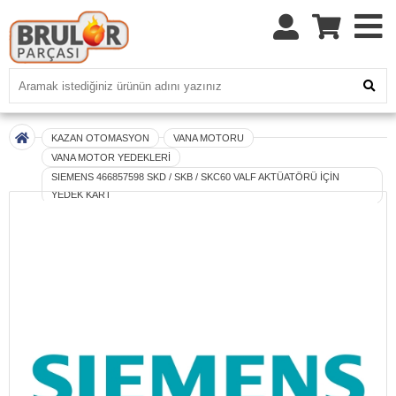
KAZAN OTOMASYON
VANA MOTORU
VANA MOTOR YEDEKLERİ
SIEMENS 466857598 SKD / SKB / SKC60 VALF AKTÜATÖRÜ İÇİN
YEDEK KART