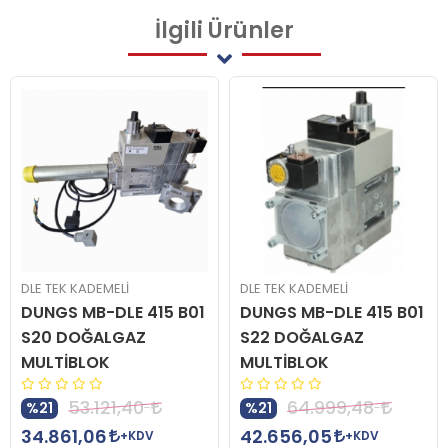
İlgili
Ürünler
DLE TEK KADEMELİ
DLE TEK KADEMELİ
DUNGS MB-DLE 415 B01
DUNGS MB-DLE 415 B01
S20 DOĞALGAZ
S22 DOĞALGAZ
MULTİBLOK
MULTİBLOK
53.121,40
64.999,48
%21
%21
34.861,06
42.656,05
+KDV
+KDV