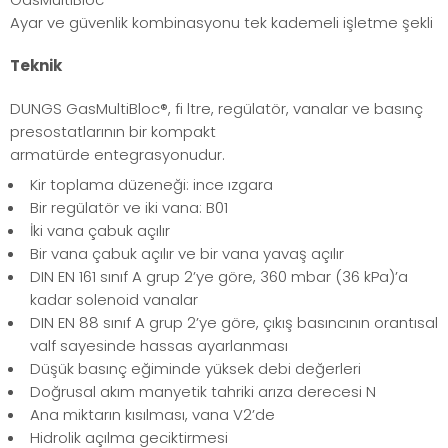
Ayar ve güvenlik kombinasyonu tek kademeli işletme şekli
Teknik
DUNGS GasMultiBloc®, fi ltre, regülatör, vanalar ve basınç
presostatlarının bir kompakt
armatürde entegrasyonudur.
Kir toplama düzeneği: ince ızgara
Bir regülatör ve iki vana: B01
İki vana çabuk açılır
Bir vana çabuk açılır ve bir vana yavaş açılır
DIN EN 161 sınıf A grup 2’ye göre, 360 mbar (36 kPa)’a
kadar solenoid vanalar
DIN EN 88 sınıf A grup 2’ye göre, çıkış basıncının orantısal
valf sayesinde hassas ayarlanması
Düşük basınç eğiminde yüksek debi değerleri
Doğrusal akım manyetik tahriki arıza derecesi N
Ana miktarın kısılması, vana V2’de
Hidrolik açılma geciktirmesi