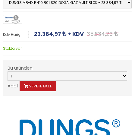
İndirimli
Ürün
23.384,97
+ KDV
35.634,23
Kdv Hariç
Stokta var
Bu üründen
Adet
SEPETE EKLE