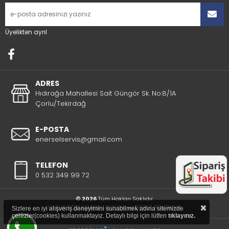
Üyelikten ayrıl
ADRES
Hıdırağa Mahallesi Sait Güngör Sk. No:8/1A
Çorlu/Tekirdağ
E-POSTA
enerselservis@gmail.com
TELEFON
0 532 349 99 72
© 2026
Tüm Hakları Saklıdır.
×
ÜYELİK SÖZLEŞMESİ
|
GİZLİLİK ve ÇEREZ POLİTİKASI
Sizlere en iyi alışveriş deneyimini sunabilmek adına sitemizde
çerezler(cookies) kullanmaktayız. Detaylı bilgi için lütfen
tıklayınız.
®